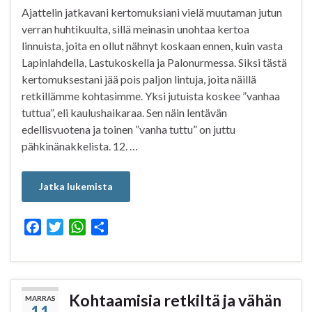
Ajattelin jatkavani kertomuksiani vielä muutaman jutun
verran huhtikuulta, sillä meinasin unohtaa kertoa
linnuista, joita en ollut nähnyt koskaan ennen, kuin vasta
Lapinlahdella, Lastukoskella ja Palonurmessa. Siksi tästä
kertomuksestani jää pois paljon lintuja, joita näillä
retkillämme kohtasimme. Yksi jutuista koskee ”vanhaa
tuttua”, eli kaulushaikaraa. Sen näin lentävän
edellisvuotena ja toinen ”vanha tuttu” on juttu
pähkinänakkelista. 12. …
Jatka lukemista
F
T
W
S
a
w
h
h
c
i
a
a
e
t
t
r
b
t
s
e
Kohtaamisia retkiltä ja vähän
MARRAS
11
o
e
A