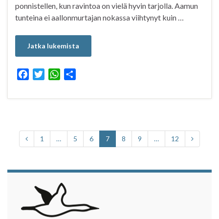
ponnistellen, kun ravintoa on vielä hyvin tarjolla. Aamun
tunteina ei aallonmurtajan nokassa viihtynyt kuin …
Jatka lukemista
F
T
W
S
a
w
h
h
c
i
a
a
e
t
t
r
b
t
s
e
o
e
A
1
…
5
6
7
8
9
…
12
o
r
p
k
p