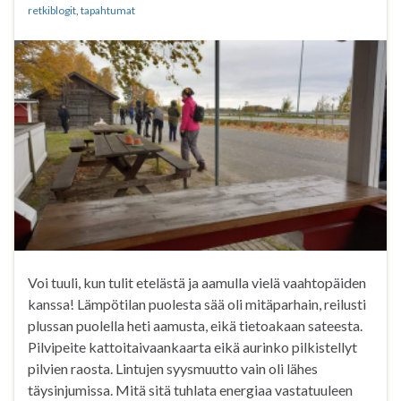
retkiblogit
,
tapahtumat
Voi tuuli, kun tulit etelästä ja aamulla vielä vaahtopäiden
kanssa! Lämpötilan puolesta sää oli mitäparhain, reilusti
plussan puolella heti aamusta, eikä tietoakaan sateesta.
Pilvipeite kattoitaivaankaarta eikä aurinko pilkistellyt
pilvien raosta. Lintujen syysmuutto vain oli lähes
täysinjumissa. Mitä sitä tuhlata energiaa vastatuuleen