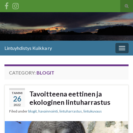
Tog
sear
Search for:
for
Lintuyhdistys Kuikka ry
Togg
navig
CATEGORY:
BLOGIT
Tavoitteena eettinen ja
TAMMI
26
ekologinen lintuharrastus
2022
Filed under
blogit
,
havainnointi
,
lintuharrastus
,
lintukuvaus