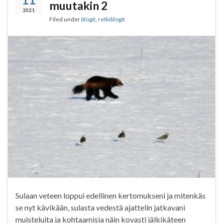
muutakin 2
o
r
p
2021
Filed under
blogit
,
retkiblogit
k
p
Sulaan veteen loppui edellinen kertomukseni ja mitenkäs
se nyt kävikään, sulasta vedestä ajattelin jatkavani
muisteluita ja kohtaamisia näin kovasti jälkikäteen