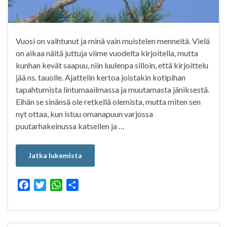
Vuosi on vaihtunut ja minä vain muistelen menneitä. Vielä
on aikaa näitä juttuja viime vuodelta kirjoitella, mutta
kunhan kevät saapuu, niin luulenpa silloin, että kirjoittelu
jää ns. tauolle. Ajattelin kertoa joistakin kotipihan
tapahtumista lintumaailmassa ja muutamasta jäniksestä.
Eihän se sinänsä ole retkellä olemista, mutta miten sen
nyt ottaa, kun istuu omanapuun varjossa
puutarhakeinussa katsellen ja …
Jatka lukemista
F
T
W
S
a
w
h
h
c
i
a
a
e
t
t
r