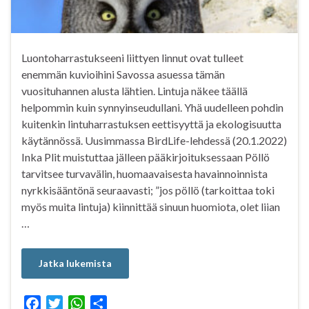
Luontoharrastukseeni liittyen linnut ovat tulleet
enemmän kuvioihini Savossa asuessa tämän
vuosituhannen alusta lähtien. Lintuja näkee täällä
helpommin kuin synnyinseudullani. Yhä uudelleen pohdin
kuitenkin lintuharrastuksen eettisyyttä ja ekologisuutta
käytännössä. Uusimmassa BirdLife-lehdessä (20.1.2022)
Inka Plit muistuttaa jälleen pääkirjoituksessaan Pöllö
tarvitsee turvavälin, huomaavaisesta havainnoinnista
nyrkkisääntönä seuraavasti; ”jos pöllö (tarkoittaa toki
myös muita lintuja) kiinnittää sinuun huomiota, olet liian
…
Jatka lukemista
F
T
W
S