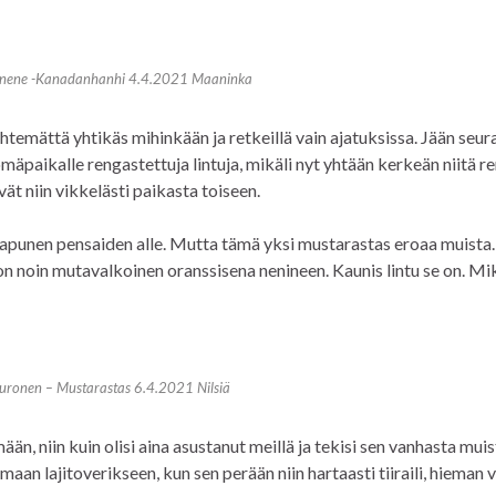
nene -Kanadanhanhi 4.4.2021 Maaninka
ähtemättä yhtikäs mihinkään ja retkeillä vain ajatuksissa. Jään se
ömäpaikalle rengastettuja lintuja, mikäli nyt yhtään kerkeän niitä 
ät niin vikkelästi paikasta toiseen.
aapunen pensaiden alle. Mutta tämä yksi mustarastas eroaa muista.
 on noin mutavalkoinen oranssisena nenineen. Kaunis lintu se on. M
uronen – Mustarastas 6.4.2021 Nilsiä
n, niin kuin olisi aina asustanut meillä ja tekisi sen vanhasta muis
aan lajitoverikseen, kun sen perään niin hartaasti tiiraili, hieman 