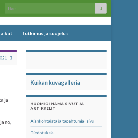
Search for:
paikat
Tutkimus ja suojelu
2021
Kuikan kuvagalleria
a ja
HUOMIOI NÄMÄ SIVUT JA
ARTIKKELIT
Ajankohtaista ja tapahtumia- sivu
a no,
Tiedotuksia