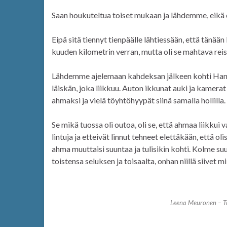
Saan houkuteltua toiset mukaan ja lähdemme, eikä ol
Eipä sitä tiennyt tienpäälle lähtiessään, että tänää
kuuden kilometrin verran, mutta oli se mahtava reis
Lähdemme ajelemaan kahdeksan jälkeen kohti Hanh
läiskän, joka liikkuu. Auton ikkunat auki ja kamer
ahmaksi ja vielä töyhtöhyypät siinä samalla hollilla.
Se mikä tuossa oli outoa, oli se, että ahmaa liikkui
lintuja ja etteivät linnut tehneet elettäkään, että ol
ahma muuttaisi suuntaa ja tulisikin kohti. Kolme su
toistensa seluksen ja toisaalta, onhan niillä siivet m
Leena Meuronen – T