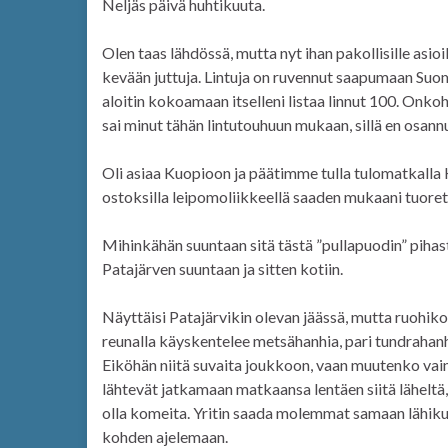
Neljäs päivä huhtikuuta.
Olen taas lähdössä, mutta nyt ihan pakollisille asio
kevään juttuja. Lintuja on ruvennut saapumaan Suom
aloitin kokoamaan itselleni listaa linnut 100. Onkoh
sai minut tähän lintutouhuun mukaan, sillä en osan
Oli asiaa Kuopioon ja päätimme tulla tulomatkalla 
ostoksilla leipomoliikkeellä saaden mukaani tuoret
Mihinkähän suuntaan sitä tästä ”pullapuodin” piha
Patajärven suuntaan ja sitten kotiin.
Näyttäisi Patajärvikin olevan jäässä, mutta ruohiko
reunalla käyskentelee metsähanhia, pari tundrahan
Eiköhän niitä suvaita joukkoon, vaan muutenko vain
lähtevät jatkamaan matkaansa lentäen siitä läheltä, 
olla komeita. Yritin saada molemmat samaan lähikuv
kohden ajelemaan.