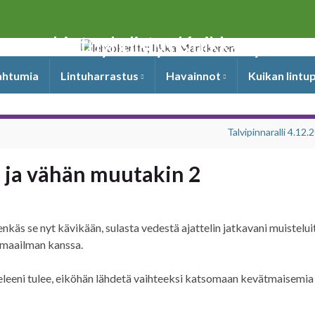
Lintuyhdistys Kuikka ry
pahtumia
Lintuharrastus
Havainnot
Kuikan lintu
Talvipinnaralli 4.12.
ä ja vähän muutakin 2
nkäs se nyt kävikään, sulasta vedestä ajattelin jatkavani muisteluit
tumaailman kanssa.
eni tulee, eiköhän lähdetä vaihteeksi katsomaan kevätmaisemia j