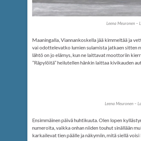
Leena Meuronen – L
Maaningalla, Viannankoskella jää kimmeltää ja vettä
vai odottelevatko lumien sulamista jatkaen sitten 
lähtö on jo elämys, kun ne laittavat moottoriin kier
”Räpylöitä” heilutellen hänkin laittaa kivikauden a
Leena Meuronen – La
Ensimmäinen päivä huhtikuuta. Olen lopen kyllästyny
numeroita, vaikka onhan niiden touhut sinällään mu
karkailevat tien päälle ja näkymiin, mitä siellä vois