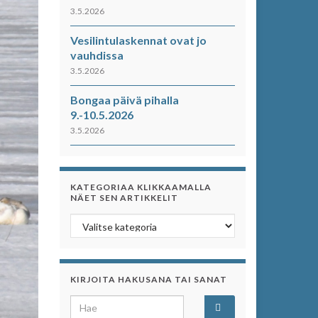
3.5.2026
Vesilintulaskennat ovat jo
vauhdissa
3.5.2026
Bongaa päivä pihalla
9.-10.5.2026
3.5.2026
KATEGORIAA KLIKKAAMALLA
NÄET SEN ARTIKKELIT
Kategoriaa klikkaamalla näet sen artikkelit
KIRJOITA HAKUSANA TAI SANAT
Search for: