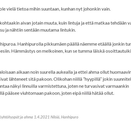
e vielä tietoa mihin suuntaan, kunhan nyt johonkin vain.
n kohtaakin aivan jotain muuta, kuin lintuja ja että matkaa tehdään v
su ja nähtiin sentään muutama lintukin.
ipuroa. Hanhipurolla pikkumäen päällä näemme etäällä jonkin 
at esiin. Hämmästys on melkoinen, kun se tumma läiskä osoittautuik
 valoisaan aikaan noin suurella aukealla ja ettei ahma ollut huomaavi
isivat lähteneet sitä pakoon. Olikohan niillä ”hyypillä” jokin suunnite
untaa näkyi linnuilla varmistettuna, joten ne turvasivat varmaankin
illä pääsee viuhtomaan pakoon, joten eipä niillä hätää ollut.
öyhtöhyypät ja ahma 1.4.2021 Nilsiä, Hanhipuro