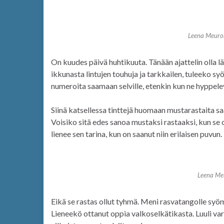
Leena Meuro
On kuudes päivä huhtikuuta. Tänään ajattelin olla l
ikkunasta lintujen touhuja ja tarkkailen, tuleeko sy
numeroita saamaan selville, etenkin kun ne hyppelev
Siinä katsellessa tinttejä huomaan mustarastaita s
Voisiko sitä edes sanoa mustaksi rastaaksi, kun se
lienee sen tarina, kun on saanut niin erilaisen puvun.
Leena Me
Eikä se rastas ollut tyhmä. Meni rasvatangolle syömää
Lieneekö ottanut oppia valkoselkätikasta. Luuli varm