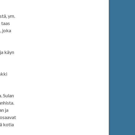
stä, ym.
 taas
, joka
ja käyn
nkki
. Sulan
nhista.
an ja
ä osaavat
ä kotia