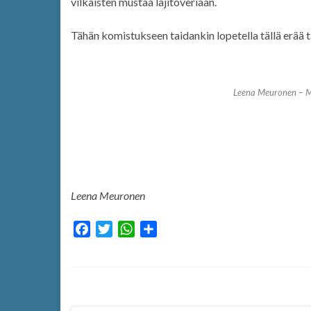
vilkaisten mustaa lajitoveriaan.
Tähän komistukseen taidankin lopetella tällä erää
Leena Meuronen – Mu
Leena Meuronen
F
T
W
S
a
w
h
h
c
i
a
a
e
t
t
r
b
t
s
e