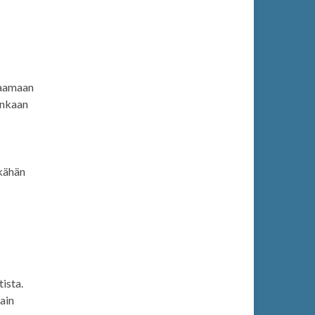
uraamaan
renkaan
ikähän
tista.
vain