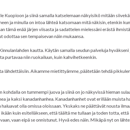
ille Kuopioon ja siinä samalla katselemaan näkyisikö mitään siivekä
een ja minulla on intoa lähteä katsomaan mitä näkisin, etenkin kun
an tämä enää järjen viisasta ja sadattelen mielessäni erästä ihmistä
nut odottaa sen tempaisevan näin mukaansa.
Kinnulanlahden kautta. Käytän samalla seudun palveluja hyväkseni 
ta purtavaa niin ruokailuun, kuin kahvihetkeenkin.
sta lähdettäisiin. Aikamme mietittyämme, päätetään tehdä pikkule
n kohdalla on tummempi juova ja siinä on jo näkyvissä hieman sulaa
hea ja kaksi kanadanhanhea. Kanadanhanhet ovat erillään muista ha
 haluavat olla omissa oloissaan. Ykskaks ne päättävät nousta ilma
ikään kuin esitelläkseen, että täältä me tullaan ja toden totta, ett
aan, vaan eipä se onnistunut. Hyvä edes näin. Mikäpä nyt on lähte