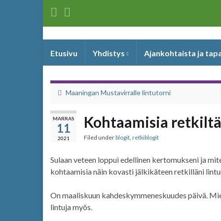
Etusivu
Yhdistys
Ajankohtaista ja ta
Maaningan Mustavirralle lintutorni
Kohtaamisia retkilt
MARRAS
11
Filed under
blogit
,
retkiblogit
2021
Sulaan veteen loppui edellinen kertomukseni ja mite
kohtaamisia näin kovasti jälkikäteen retkilläni lin
On maaliskuun kahdeskymmeneskuudes päivä. Miele
lintuja myös.