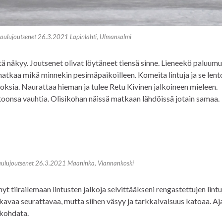
aulujoutsenet 26.3.2021 Lapinlahti, Ulmansalmi
 näkyy. Joutsenet olivat löytäneet tiensä sinne. Lieneekö paluumuu
matkaa mikä minnekin pesimäpaikoilleen. Komeita lintuja ja se len
roksia. Naurattaa hieman ja tulee Retu Kivinen jalkoineen mieleen.
utoonsa vauhtia. Olisikohan näissä matkaan lähdöissä jotain samaa.
ulujoutsenet 26.3.2021 Maaninka, Viannankoski
t tiirailemaan lintusten jalkoja selvittääkseni rengastettujen lintu
kavaa seurattavaa, mutta siihen väsyy ja tarkkaivaisuus katoaa. A
i kohdata.