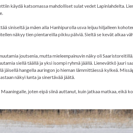
tettiin käydä katsomassa mahdolliset sulat vedet Lapinlahdelta. Li
e.
siniseltä ja mäen alla Hanhipurolla usva leijuu hiljalleen kohoten
ellen näkyy tien pientareilla pikku pälviä. Sieltä se kevät alkaa väh
uutamia joutsenia, mutta mieleenpainuvin näky oli Saaristoreitillä
tamia siellä täällä ja yksi isompi ryhmä jäällä. Lienevätkö juuri s
lä jäisellä hangella auringon jo hieman lämmittäessä kylkeä. Missä
noastaan näkyi lunta ja sinertävää jäätä.
Maaningalle, joten eipä siinä auttanut, kuin jatkaa matkaa, eikä ko