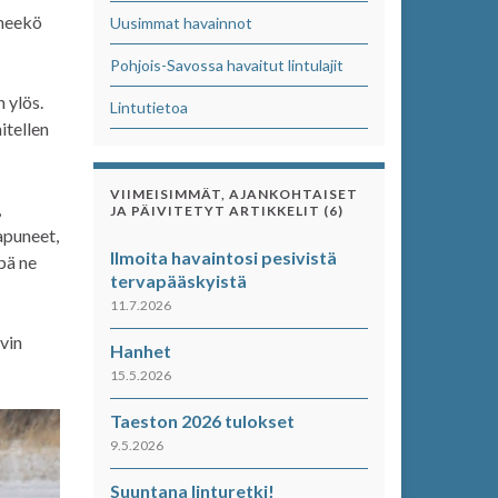
eneekö
Uusimmat havainnot
Pohjois-Savossa havaitut lintulajit
 ylös.
Lintutietoa
itellen
VIIMEISIMMÄT, AJANKOHTAISET
,
JA PÄIVITETYT ARTIKKELIT (6)
aapuneet,
Ilmoita havaintosi pesivistä
pä ne
tervapääskyistä
11.7.2026
vin
Hanhet
15.5.2026
Taeston 2026 tulokset
9.5.2026
Suuntana linturetki!