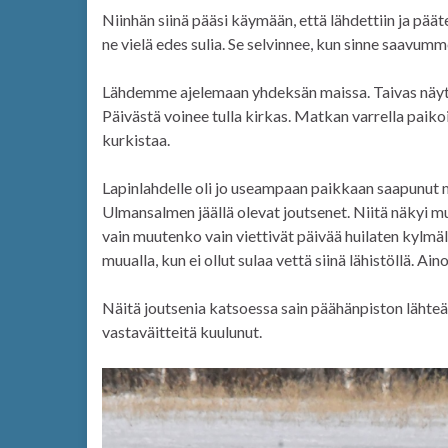
Niinhän siinä pääsi käymään, että lähdettiin ja pää
ne vielä edes sulia. Se selvinnee, kun sinne saavumm
Lähdemme ajelemaan yhdeksän maissa. Taivas näyttää 
Päivästä voinee tulla kirkas. Matkan varrella paikoit
kurkistaa.
Lapinlahdelle oli jo useampaan paikkaan saapunut m
Ulmansalmen jäällä olevat joutsenet. Niitä näkyi muu
vain muutenko vain viettivät päivää huilaten kylmäl
muualla, kun ei ollut sulaa vettä siinä lähistöllä. Ai
Näitä joutsenia katsoessa sain päähänpiston lähteä 
vastaväitteitä kuulunut.