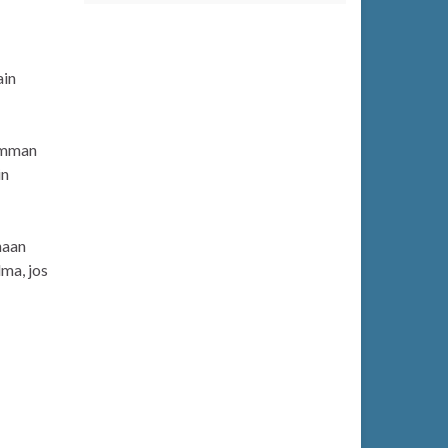
ain
tumman
in
naan
lma, jos