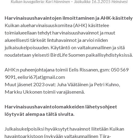
Kuikan kuvagalleria: Kari Hänninen – Jääkuikka 16.3.2015 Heinävesi
Harvinaisuushavaintojen ilmoittaminen ja AHK-käsittely
Kuikan alueharvinaisuuskomitea (AHK) käsittelee
toimialueellaan tehdyt harvinaisuushavainnot ja muut
alueellisesti tärkeät lintuhavainnot ja arvioi niiden
julkaisukelpoisuuden. Käytäntö on valtakunnallinen ja sitä
noudatetaan yleisesti BirdLife Suomen paikallisyhdistyksissä.
AHK:n puheenjohtajana toimii Eelis Rissanen, gsm: 050 569
9091, eelisri67(at)gmail.com
Muut jäsenet 2023 ovat: Juha Väätäinen ja Petri Kuhno,
Markku Ukkonen toimii varajäsenenä.
Harvinaisuushavaintolomakkeiden lähetysohjeet
löytyvät alempaa tältä sivulta.
Julkaisukelpoisiksi hyväksytyt havainnot liitetään Kuikan
havaintoarkistoon (nykyään valtakunnallinen Tiira-