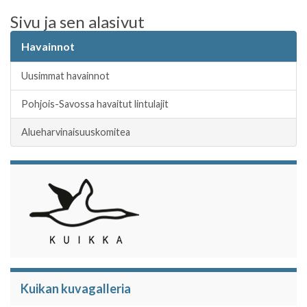
c
i
a
a
Sivu ja sen alasivut
e
t
t
r
b
t
s
e
Havainnot
o
e
A
o
r
p
Uusimmat havainnot
k
p
Pohjois-Savossa havaitut lintulajit
Alueharvinaisuuskomitea
Kuikan kuvagalleria