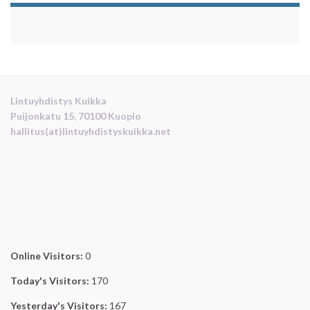
Lintuyhdistys Kuikka
Puijonkatu 15, 70100 Kuopio
hallitus(at)lintuyhdistyskuikka.net
Online Visitors:
0
Today's Visitors:
170
Yesterday's Visitors:
167