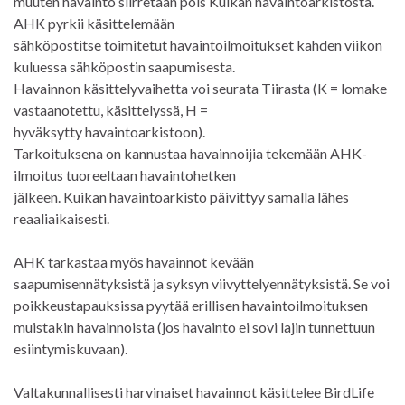
muuten havainto siirretään pois Kuikan havaintoarkistosta.
AHK pyrkii käsittelemään
sähköpostitse toimitetut havaintoilmoitukset kahden viikon
kuluessa sähköpostin saapumisesta.
Havainnon käsittelyvaihetta voi seurata Tiirasta (K = lomake
vastaanotettu, käsittelyssä, H =
hyväksytty havaintoarkistoon).
Tarkoituksena on kannustaa havainnoijia tekemään AHK-
ilmoitus tuoreeltaan havaintohetken
jälkeen. Kuikan havaintoarkisto päivittyy samalla lähes
reaaliaikaisesti.
AHK tarkastaa myös havainnot kevään
saapumisennätyksistä ja syksyn viivyttelyennätyksistä. Se voi
poikkeustapauksissa pyytää erillisen havaintoilmoituksen
muistakin havainnoista (jos havainto ei sovi lajin tunnettuun
esiintymiskuvaan).
Valtakunnallisesti harvinaiset havainnot käsittelee BirdLife