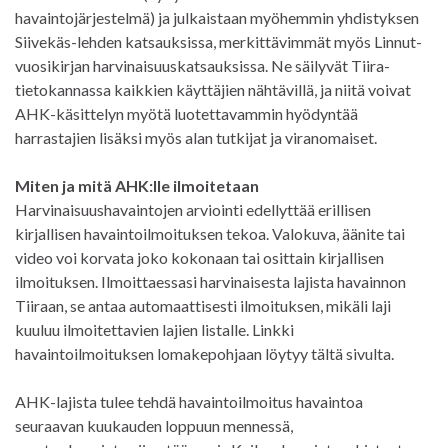
havaintojärjestelmä) ja julkaistaan myöhemmin yhdistyksen
Siivekäs-lehden katsauksissa, merkittävimmät myös Linnut-
vuosikirjan harvinaisuuskatsauksissa. Ne säilyvät Tiira-
tietokannassa kaikkien käyttäjien nähtävillä, ja niitä voivat
AHK-käsittelyn myötä luotettavammin hyödyntää
harrastajien lisäksi myös alan tutkijat ja viranomaiset.
Miten ja mitä AHK:lle ilmoitetaan
Harvinaisuushavaintojen arviointi edellyttää erillisen
kirjallisen havaintoilmoituksen tekoa. Valokuva, äänite tai
video voi korvata joko kokonaan tai osittain kirjallisen
ilmoituksen. Ilmoittaessasi harvinaisesta lajista havainnon
Tiiraan, se antaa automaattisesti ilmoituksen, mikäli laji
kuuluu ilmoitettavien lajien listalle. Linkki
havaintoilmoituksen lomakepohjaan löytyy tältä sivulta.
AHK-lajista tulee tehdä havaintoilmoitus havaintoa
seuraavan kuukauden loppuun mennessä,