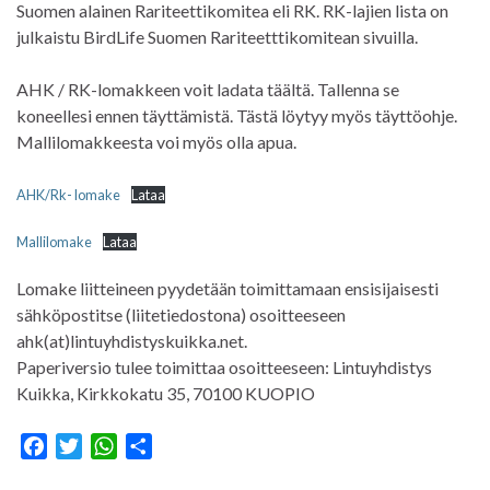
Suomen alainen Rariteettikomitea eli RK. RK-lajien lista on
julkaistu BirdLife Suomen Rariteetttikomitean sivuilla.
AHK / RK-lomakkeen voit ladata täältä. Tallenna se
koneellesi ennen täyttämistä. Tästä löytyy myös täyttöohje.
Mallilomakkeesta voi myös olla apua.
AHK/Rk- lomake
Lataa
Mallilomake
Lataa
Lomake liitteineen pyydetään toimittamaan ensisijaisesti
sähköpostitse (liitetiedostona) osoitteeseen
ahk(at)lintuyhdistyskuikka.net.
Paperiversio tulee toimittaa osoitteeseen: Lintuyhdistys
Kuikka, Kirkkokatu 35, 70100 KUOPIO
F
T
W
S
a
w
h
h