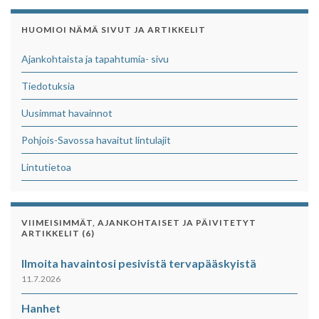
HUOMIOI NÄMÄ SIVUT JA ARTIKKELIT
Ajankohtaista ja tapahtumia- sivu
Tiedotuksia
Uusimmat havainnot
Pohjois-Savossa havaitut lintulajit
Lintutietoa
VIIMEISIMMÄT, AJANKOHTAISET JA PÄIVITETYT
ARTIKKELIT (6)
Ilmoita havaintosi pesivistä tervapääskyistä
11.7.2026
Hanhet