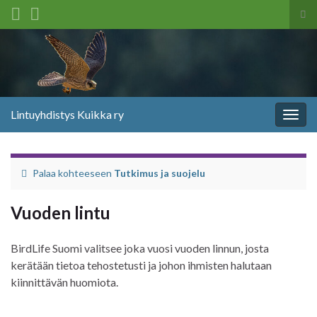
Tog
sea
Search for:
for
Lintuyhdistys Kuikka ry
Togg
navig
Palaa kohteeseen
Tutkimus ja suojelu
Vuoden lintu
BirdLife Suomi valitsee joka vuosi vuoden linnun, josta
kerätään tietoa tehostetusti ja johon ihmisten halutaan
kiinnittävän huomiota.