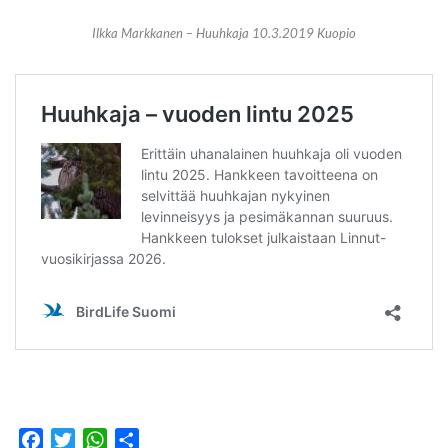
Ilkka Markkanen – Huuhkaja 10.3.2019 Kuopio
F
T
W
S