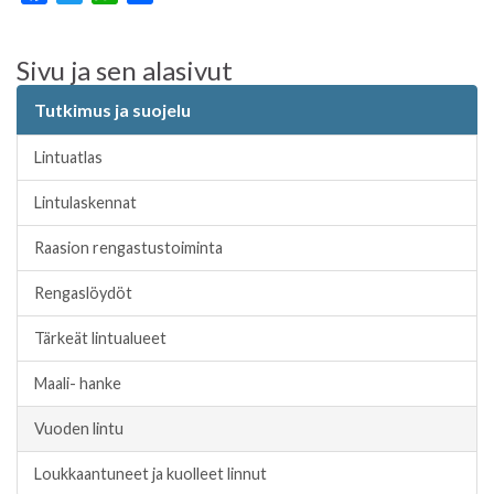
a
w
h
h
c
i
a
a
Sivu ja sen alasivut
e
t
t
r
b
t
s
e
Tutkimus ja suojelu
o
e
A
o
r
p
Lintuatlas
k
p
Lintulaskennat
Raasion rengastustoiminta
Rengaslöydöt
Tärkeät lintualueet
Maali- hanke
Vuoden lintu
Loukkaantuneet ja kuolleet linnut