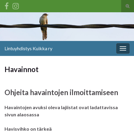
Tog
sear
Search for:
for
Lintuyhdistys Kuikka ry
Togg
navig
Havainnot
Ohjeita havaintojen ilmoittamiseen
Havaintojen avuksi oleva lajiistat ovat ladattavissa
sivun alaosassa
Havisvihko on tärkeä