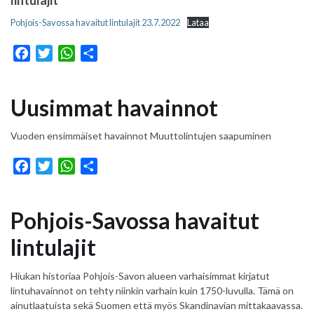
lintulajit
Pohjois-Savossa havaitut lintulajit 23.7.2022
Lataa
F
T
W
S
a
w
h
h
c
i
a
a
Uusimmat havainnot
e
t
t
r
b
t
s
e
Vuoden ensimmäiset havainnot Muuttolintujen saapuminen
o
e
A
o
r
p
F
T
W
S
k
p
a
w
h
h
c
i
a
a
Pohjois-Savossa havaitut
e
t
t
r
b
t
s
e
lintulajit
o
e
A
o
r
p
Hiukan historiaa Pohjois-Savon alueen varhaisimmat kirjatut
k
p
lintuhavainnot on tehty niinkin varhain kuin 1750-luvulla. Tämä on
ainutlaatuista sekä Suomen että myös Skandinavian mittakaavassa.