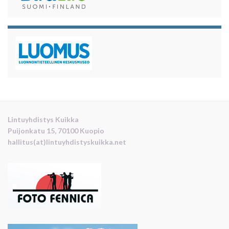
Lintuyhdistys Kuikka
Puijonkatu 15, 70100 Kuopio
hallitus(at)lintuyhdistyskuikka.net