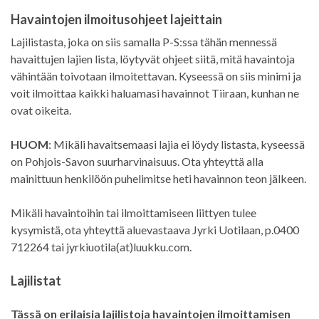
Havaintojen ilmoitusohjeet lajeittain
Lajilistasta, joka on siis samalla P-S:ssa tähän mennessä
havaittujen lajien lista, löytyvät ohjeet siitä, mitä havaintoja
vähintään toivotaan ilmoitettavan. Kyseessä on siis minimi ja
voit ilmoittaa kaikki haluamasi havainnot Tiiraan, kunhan ne
ovat oikeita.
HUOM
: Mikäli havaitsemaasi lajia ei löydy listasta, kyseessä
on Pohjois-Savon suurharvinaisuus. Ota yhteyttä alla
mainittuun henkilöön puhelimitse heti havainnon teon jälkeen.
Mikäli havaintoihin tai ilmoittamiseen liittyen tulee
kysymistä, ota yhteyttä aluevastaava Jyrki Uotilaan, p.0400
712264 tai jyrkiuotila(at)luukku.com.
Lajilistat
Tässä on erilaisia lajilistoja havaintojen ilmoittamisen