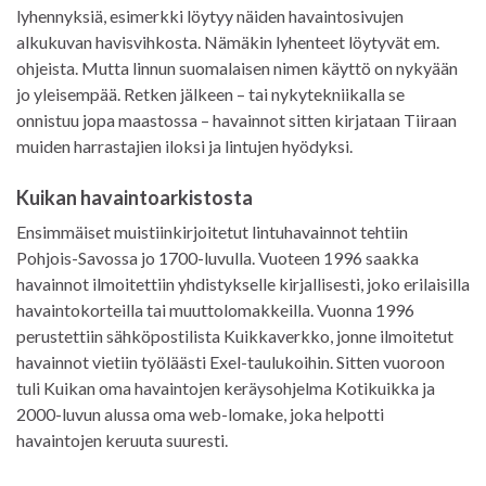
lyhennyksiä, esimerkki löytyy näiden havaintosivujen
alkukuvan havisvihkosta. Nämäkin lyhenteet löytyvät em.
ohjeista. Mutta linnun suomalaisen nimen käyttö on nykyään
jo yleisempää. Retken jälkeen – tai nykytekniikalla se
onnistuu jopa maastossa – havainnot sitten kirjataan Tiiraan
muiden harrastajien iloksi ja lintujen hyödyksi.
Kuikan havaintoarkistosta
Ensimmäiset muistiinkirjoitetut lintuhavainnot tehtiin
Pohjois-Savossa jo 1700-luvulla. Vuoteen 1996 saakka
havainnot ilmoitettiin yhdistykselle kirjallisesti, joko erilaisilla
havaintokorteilla tai muuttolomakkeilla. Vuonna 1996
perustettiin sähköpostilista Kuikkaverkko, jonne ilmoitetut
havainnot vietiin työläästi Exel-taulukoihin. Sitten vuoroon
tuli Kuikan oma havaintojen keräysohjelma Kotikuikka ja
2000-luvun alussa oma web-lomake, joka helpotti
havaintojen keruuta suuresti.