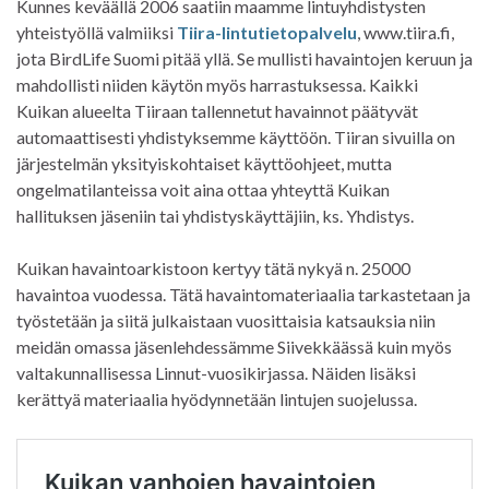
Kunnes keväällä 2006 saatiin maamme lintuyhdistysten
yhteistyöllä valmiiksi
Tiira-lintutietopalvelu
, www.tiira.fi,
jota BirdLife Suomi pitää yllä. Se mullisti havaintojen keruun ja
mahdollisti niiden käytön myös harrastuksessa. Kaikki
Kuikan alueelta Tiiraan tallennetut havainnot päätyvät
automaattisesti yhdistyksemme käyttöön. Tiiran sivuilla on
järjestelmän yksityiskohtaiset käyttöohjeet, mutta
ongelmatilanteissa voit aina ottaa yhteyttä Kuikan
hallituksen jäseniin tai yhdistyskäyttäjiin, ks. Yhdistys.
Kuikan havaintoarkistoon kertyy tätä nykyä n. 25000
havaintoa vuodessa. Tätä havaintomateriaalia tarkastetaan ja
työstetään ja siitä julkaistaan vuosittaisia katsauksia niin
meidän omassa jäsenlehdessämme Siivekkäässä kuin myös
valtakunnallisessa Linnut-vuosikirjassa. Näiden lisäksi
kerättyä materiaalia hyödynnetään lintujen suojelussa.