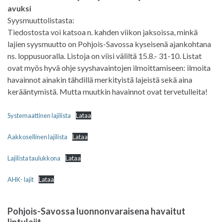
avuksi
Syysmuuttolistasta:
Tiedostosta voi katsoa n. kahden viikon jaksoissa, minkä
lajien syysmuutto on Pohjois-Savossa kyseisenä ajankohtana
ns. loppusuoralla. Listoja on viisi väliltä 15.8.- 31-10. Listat
ovat myös hyvä ohje syyshavaintojen ilmoittamiseen: ilmoita
havainnot ainakin tähdillä merkityistä lajeistä sekä aina
kerääntymistä. Mutta muutkin havainnot ovat tervetulleita!
Systemaattinen lajilista
Lataa
Aakkosellinen lajilista
Lataa
Lajilista taulukkona
Lataa
AHK- lajit
Lataa
Pohjois-Savossa luonnonvaraisena havaitut