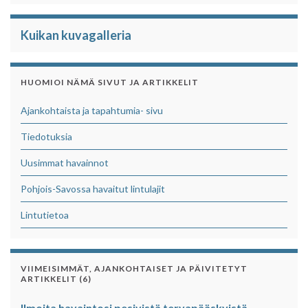
Kuikan kuvagalleria
HUOMIOI NÄMÄ SIVUT JA ARTIKKELIT
Ajankohtaista ja tapahtumia- sivu
Tiedotuksia
Uusimmat havainnot
Pohjois-Savossa havaitut lintulajit
Lintutietoa
VIIMEISIMMÄT, AJANKOHTAISET JA PÄIVITETYT
ARTIKKELIT (6)
Ilmoita havaintosi pesivistä tervapääskyistä