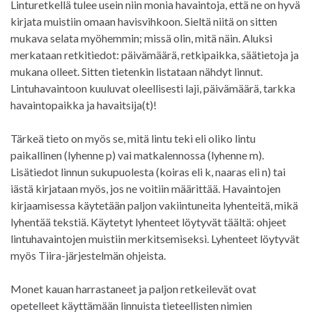
Linturetkellä tulee usein niin monia havaintoja, että ne on hyvä
kirjata muistiin omaan havisvihkoon. Sieltä niitä on sitten
mukava selata myöhemmin; missä olin, mitä näin. Aluksi
merkataan retkitiedot: päivämäärä, retkipaikka, säätietoja ja
mukana olleet. Sitten tietenkin listataan nähdyt linnut.
Lintuhavaintoon kuuluvat oleellisesti laji, päivämäärä, tarkka
havaintopaikka ja havaitsija(t)!
Tärkeä tieto on myös se, mitä lintu teki eli oliko lintu
paikallinen (lyhenne p) vai matkalennossa (lyhenne m).
Lisätiedot linnun sukupuolesta (koiras eli k, naaras eli n) tai
iästä kirjataan myös, jos ne voitiin määrittää. Havaintojen
kirjaamisessa käytetään paljon vakiintuneita lyhenteitä, mikä
lyhentää tekstiä. Käytetyt lyhenteet löytyvät täältä: ohjeet
lintuhavaintojen muistiin merkitsemiseksi. Lyhenteet löytyvät
myös Tiira-järjestelmän ohjeista.
Monet kauan harrastaneet ja paljon retkeilevät ovat
opetelleet käyttämään linnuista tieteellisten nimien