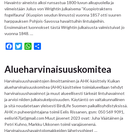
Havainto-aineisto alkoi runsastua 1800-luvun alkupuolella ja
viimeistään Julius von Wrightin julkaisema ”Kuopiotraktens
fogelfauna” (Kuopion seudun linnusto) vuonna 1857 otti suuren
harppauksen Pohjois-Savossa havaittuihin lintulajeihin.
Ensimmäiset luonnokset tästä Wrightin julkaisusta valmistuivat jo
vuonna 1848. …
F
T
W
S
a
w
h
h
c
i
a
a
Alueharvinaisuuskomitea
e
t
t
r
b
t
s
e
Harvinaisuushavaintojen ilmoittaminen ja AHK-käsittely Kuikan
o
e
A
alueharvinaisuuskomitea (AHK) käsittelee toimialueellaan tehdyt
o
r
p
harvinaisuushavainnot ja muut alueellisesti tärkeät lintuhavainnot
k
p
ja arvioi niiden julkaisukelpoisuuden. Käytäntö on valtakunnallinen
ja sitä noudatetaan yleisesti BirdLife Suomen paikallisyhdistyksissä.
AHK:n puheenjohtajana toimii Eelis Rissanen, gsm: 050 569 9091,
eelisri67(at)gmail.com Muut jäsenet 2023 ovat: Juha Väätäinen ja
Petri Kuhno, Markku Ukkonen toimii varajäsenenä.
Harvinaisuushavaintolomakkeiden lähetysohjeet …