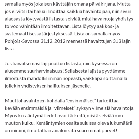
samalla myös jokaisen käyttäjän omana päiväkirjana. Mutta
jos ei viitsi tai halua ilmoittaa kaikkia havaintojaan, niin sivun
alaosasta löytyvästä listasta selviää, mitä havaintoja yhdistys
toivoo vähintään ilmoitettavan. Lista löytyy aakkos- ja
systemaattisessa järjestyksessä. Lista on samalla myös
Pohjois-Savossa 31.12. 2012 mennessä havaittujen 313 lajin
lista.
Jos havaitsemasi laji puuttuu listasta, niin kyseessä on
alueemme suurharvinaisuus! Sellaisesta lajista pyydämme
ilmoitusta mahdollisimman nopeasti, vaikkapa soittamalla
jollekin yhdistyksen hallituksen jäsenelle.
Muuttohavaintojen kohdalla ”ensimmäiset” tarkoittaa
kevään ensimmäisiä ja ”viimeiset” syksyn viimeisiä havaintoja.
Myös kerääntymätiedot ovat tärkeitä, niistä selviää mm.
muuton kulku. Kerääntymien osalta suluissa oleva lukumäärä
on minimi, ilmoitathan ainakin sitä suuremmat parvet!