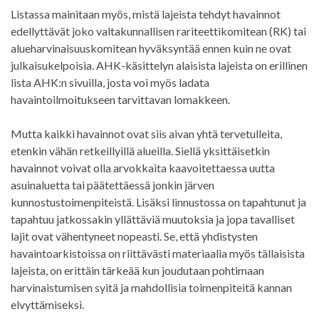
Listassa mainitaan myös, mistä lajeista tehdyt havainnot
edellyttävät joko valtakunnallisen rariteettikomitean (RK) tai
alueharvinaisuuskomitean hyväksyntää ennen kuin ne ovat
julkaisukelpoisia. AHK-käsittelyn alaisista lajeista on erillinen
lista AHK:n sivuilla, josta voi myös ladata
havaintoilmoitukseen tarvittavan lomakkeen.
Mutta kaikki havainnot ovat siis aivan yhtä tervetulleita,
etenkin vähän retkeillyillä alueilla. Siellä yksittäisetkin
havainnot voivat olla arvokkaita kaavoitettaessa uutta
asuinaluetta tai päätettäessä jonkin järven
kunnostustoimenpiteistä. Lisäksi linnustossa on tapahtunut ja
tapahtuu jatkossakin yllättäviä muutoksia ja jopa tavalliset
lajit ovat vähentyneet nopeasti. Se, että yhdistysten
havaintoarkistoissa on riittävästi materiaalia myös tällaisista
lajeista, on erittäin tärkeää kun joudutaan pohtimaan
harvinaistumisen syitä ja mahdollisia toimenpiteitä kannan
elvyttämiseksi.