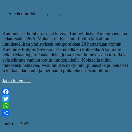
Kainuulaiset Kuikan vieraina
Filed under
blogit
,
retket
,
retkiblogit
Kainuulaiset lintuharrastajat kävivät Lintuyhdistys Kuikan vieraana
helatorstaina 26.5. Mukana oli Kajaanin Ladun ja Kainuun
lintutieteellisen yhdistyksen retkiporukkaa 28 harrastajan voimin.
Kävimme Pohjois-Savossa useammalla eri kohteella. Aloitimme
retken Maaningan Patalahdelta, jossa vierailimme usealla tornilla ja
evästelimme vanhan tornin nuotiopaikalla. Kohteella olikin
mukavasti nähtävää. Vesilinnuista näkyi mm. punasotka ja heinätavi
sekä kanadanhanhi ja merihanhi poikueineen. Kun olimme …
Jatka lukemista
Facebook
Twitter
WhatsApp
Share
touko
20
2025