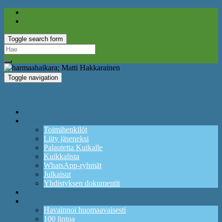
Toggle search form
Search
for:
Toggle navigation
Lintuyhdistys Kuikka ry
Etusivu
Yhdistys
Toimihenkilöt
Liity jäseneksi
Palautetta Kuikalle
Kuikkalista
WhatsApp-ryhmät
Julkaisut
Yhdistyksen dokumentit
Ajankohtaista ja tapahtumia
Lintuharrastus
Havainnoi huomaavaisesti
100 lintua