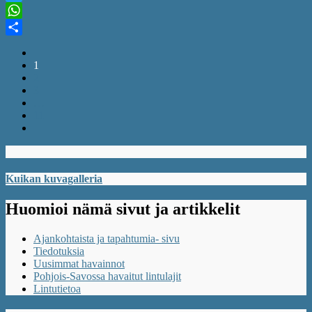
Twitter
WhatsApp
Share
1
2
3
…
11
Kuikan kuvagalleria
Huomioi nämä sivut ja artikkelit
Ajankohtaista ja tapahtumia- sivu
Tiedotuksia
Uusimmat havainnot
Pohjois-Savossa havaitut lintulajit
Lintutietoa