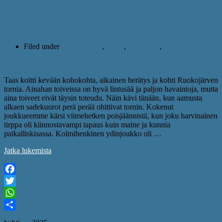
Retkiblogi: Tornien Taeston huumaa ja
huminaa
Filed under
ajankohtaista
,
blogit
,
retkiblogit
,
tornien taisto
Taas koitti kevään kohokohta, aikainen herätys ja kohti Ruokojärven
tornia. Ainahan toiveissa on hyvä lintusää ja paljon havaintoja, mutta
aina toiveet eivät täysin toteudu. Näin kävi tänään, kun aamusta
alkaen sadekuurot perä perää ohittivat tornin. Kokenut
joukkueemme kärsi viimehetken poisjäännistä, kun joku harvinainen
tirppa oli kiinnostavampi tapaus kuin maine ja kunnia
paikalliskisassa. Kolmihenkinen ydinjoukko oli …
Jatka lukemista
Facebook
Twitter
WhatsApp
Share