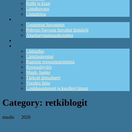
Rallit ja kisat
Lintukuvaus
Lintutietoa
Havainnot
Uusimmat havainnot
Pohjois-Savossa havaitut lintulajit
Alueharvinaisuuskomitea
Kuikan lintupaikat
Tutkimus ja suojelu
Lintuatlas
Lintulaskennat
Raasion rengastustoiminta
Rengaslöydöt
Maali- hanke
Tärkeät lintualueet
Vuoden lintu
Loukkaantuneet ja kuolleet linnut
Category:
retkiblogit
maalis
31
2026
Retkiblogi: Hetket, jotka säilyvät