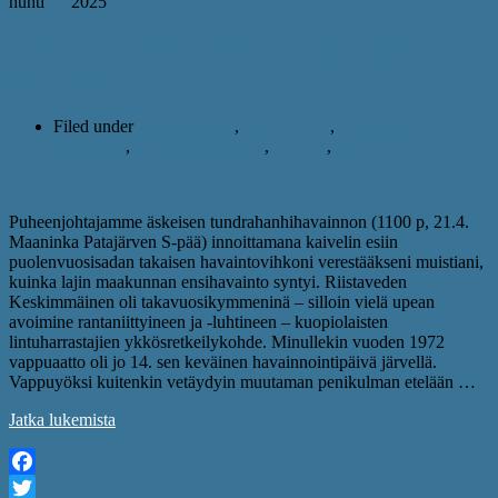
huhti
30
2025
Tundra vai kilju(a)ko? Ensihavainnon
historiaa
Filed under
ensihavainnot
,
havainnointi
,
havainnot ja
katsaukset
,
Kuikan lintupaikat
,
Kuopio
,
retkiblogit
Puheenjohtajamme äskeisen tundrahanhihavainnon (1100 p, 21.4.
Maaninka Patajärven S-pää) innoittamana kaivelin esiin
puolenvuosisadan takaisen havaintovihkoni verestääkseni muistiani,
kuinka lajin maakunnan ensihavainto syntyi. Riistaveden
Keskimmäinen oli takavuosikymmeninä – silloin vielä upean
avoimine rantaniittyineen ja -luhtineen – kuopiolaisten
lintuharrastajien ykkösretkeilykohde. Minullekin vuoden 1972
vappuaatto oli jo 14. sen keväinen havainnointipäivä järvellä.
Vappuyöksi kuitenkin vetäydyin muutaman penikulman etelään …
Jatka lukemista
Facebook