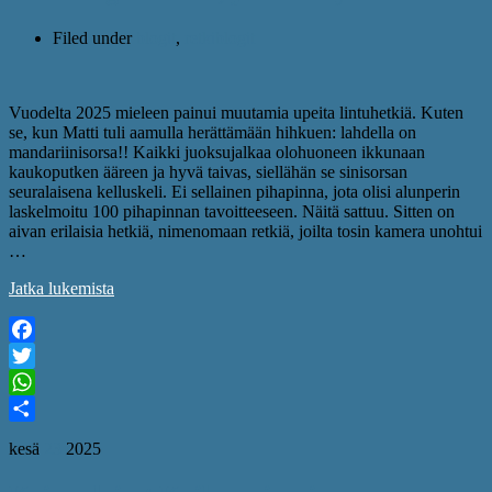
Filed under
blogit
,
retkiblogit
Vuodelta 2025 mieleen painui muutamia upeita lintuhetkiä. Kuten
se, kun Matti tuli aamulla herättämään hihkuen: lahdella on
mandariinisorsa!! Kaikki juoksujalkaa olohuoneen ikkunaan
kaukoputken ääreen ja hyvä taivas, siellähän se sinisorsan
seuralaisena kelluskeli. Ei sellainen pihapinna, jota olisi alunperin
laskelmoitu 100 pihapinnan tavoitteeseen. Näitä sattuu. Sitten on
aivan erilaisia hetkiä, nimenomaan retkiä, joilta tosin kamera unohtui
…
Jatka lukemista
Facebook
Twitter
WhatsApp
Share
kesä
23
2025