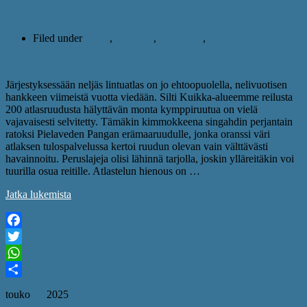
Ruutupinnailua Pielavedellä
Filed under
blogit
,
lintuatlas
,
retkiblogit
,
tutkimus ja rengastus
Järjestyksessään neljäs lintuatlas on jo ehtoopuolella, nelivuotisen
hankkeen viimeistä vuotta viedään. Silti Kuikka-alueemme reilusta
200 atlasruudusta hälyttävän monta kymppiruutua on vielä
vajavaisesti selvitetty. Tämäkin kimmokkeena singahdin perjantain
ratoksi Pielaveden Pangan erämaaruudulle, jonka oranssi väri
atlaksen tulospalvelussa kertoi ruudun olevan vain välttävästi
havainnoitu. Peruslajeja olisi lähinnä tarjolla, joskin ylläreitäkin voi
tuurilla osua reitille. Atlastelun hienous on …
Jatka lukemista
Facebook
Twitter
WhatsApp
Share
touko
04
2025