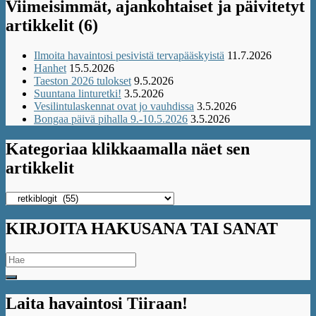
Viimeisimmät, ajankohtaiset ja päivitetyt
artikkelit (6)
Ilmoita havaintosi pesivistä tervapääskyistä
11.7.2026
Hanhet
15.5.2026
Taeston 2026 tulokset
9.5.2026
Suuntana linturetki!
3.5.2026
Vesilintulaskennat ovat jo vauhdissa
3.5.2026
Bongaa päivä pihalla 9.-10.5.2026
3.5.2026
Kategoriaa klikkaamalla näet sen
artikkelit
Kategoriaa
klikkaamalla
näet
KIRJOITA HAKUSANA TAI SANAT
sen
artikkelit
Search
for:
Laita havaintosi Tiiraan!