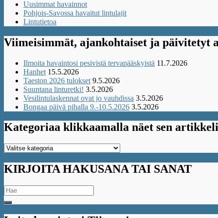
Uusimmat havainnot
Pohjois-Savossa havaitut lintulajit
Lintutietoa
Viimeisimmät, ajankohtaiset ja päivitetyt a
Ilmoita havaintosi pesivistä tervapääskyistä
11.7.2026
Hanhet
15.5.2026
Taeston 2026 tulokset
9.5.2026
Suuntana linturetki!
3.5.2026
Vesilintulaskennat ovat jo vauhdissa
3.5.2026
Bongaa päivä pihalla 9.-10.5.2026
3.5.2026
Kategoriaa klikkaamalla näet sen artikkeli
Kategoriaa
klikkaamalla
näet
KIRJOITA HAKUSANA TAI SANAT
sen
artikkelit
Search
for: