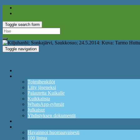
Toggle search form
Search
for:
Toggle navigation
Lintuyhdistys Kuikka ry
Etusivu
Yhdistys
Toimihenkilöt
Liity jäseneksi
Palautetta Kuikalle
Kuikkalista
WhatsApp-ryhmät
Julkaisut
Yhdistyksen dokumentit
Ajankohtaista ja tapahtumia
Lintuharrastus
Havainnoi huomaavaisesti
100 lintua