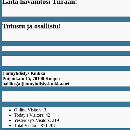
Laita havaintosi Tiiraan!
Tutustu ja osallistu!
Lintuyhdistys Kuikka
Puijonkatu 15, 70100 Kuopio
hallitus(at)lintuyhdistyskuikka.net
Online Visitors:
3
Today's Visitors:
42
Yesterday's Visitors:
219
Total Visitors:
871 707