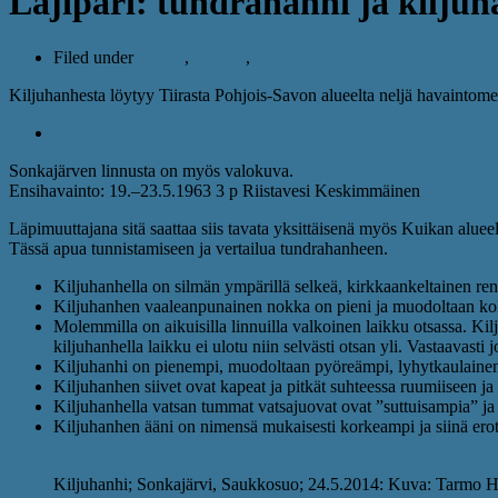
Lajipari: tundrahanhi ja kiljuh
Filed under
hanhet
,
lajiparit
,
lintujen tunnistaminen
Kiljuhanhesta löytyy Tiirasta Pohjois-Savon alueelta neljä havaintome
Linkki havaintoihin
Sonkajärven linnusta on myös valokuva.
Ensihavainto: 19.–23.5.1963 3 p Riistavesi Keskimmäinen
Läpimuuttajana sitä saattaa siis tavata yksittäisenä myös Kuikan alueel
Tässä apua tunnistamiseen ja vertailua tundrahanheen.
Kiljuhanhella on silmän ympärillä selkeä, kirkkaankeltainen reng
Kiljuhanhen vaaleanpunainen nokka on pieni ja muodoltaan k
Molemmilla on aikuisilla linnuilla valkoinen laikku otsassa. Ki
kiljuhanhella laikku ei ulotu niin selvästi otsan yli. Vastaavas
Kiljuhanhi on pienempi, muodoltaan pyöreämpi, lyhytkaulain
Kiljuhanhen siivet ovat kapeat ja pitkät suhteessa ruumiiseen ja
Kiljuhanhella vatsan tummat vatsajuovat ovat ”suttuisampia” ja 
Kiljuhanhen ääni on nimensä mukaisesti korkeampi ja siinä erot
Kiljuhanhi; Sonkajärvi, Saukkosuo; 24.5.2014: Kuva: Tarmo 