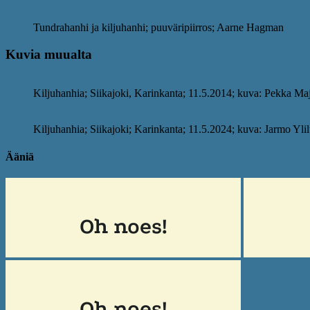
Tundrahanhi ja kiljuhanhi; puuväripiirros; Aarne Hagman
Kuvia muualta
Kiljuhanhia; Siikajoki, Karinkanta; 11.5.2014; kuva: Pekka Maj
Kiljuhanhia; Siikajoki; Karinkanta; 11.5.2024; kuva: Jarmo Yl
Ääniä