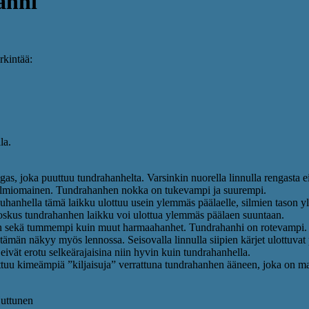
anhi
rkintää:
la.
as, joka puuttuu tundrahanhelta. Varsinkin nuorella linnulla rengasta ei
olmiomainen. Tundrahanhen nokka on tukevampi ja suurempi.
ljuhanhella tämä laikku ulottuu usein ylemmäs päälaelle, silmien tason y
ti joskus tundrahanhen laikku voi ulottua ylemmäs päälaen suuntaan.
en sekä tummempi kuin muut harmaahanhet. Tundrahanhi on rotevampi.
 tämän näkyy myös lennossa. Seisovalla linnulla siipien kärjet ulottuvat 
eivät erotu selkeärajaisina niin hyvin kuin tundrahanhella.
tuu kimeämpiä ”kiljaisuja” verrattuna tundrahanhen ääneen, joka on ma
Huttunen