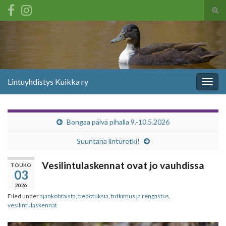
Tog
sear
Search for:
for
Lintuyhdistys Kuikka ry
Togg
navig
Bongaa päivä pihalla 9.-10.5.2026
Suuntana linturetki!
Vesilintulaskennat ovat jo vauhdissa
TOUKO
03
2026
Filed under
ajankohtaista
,
tiedotuksia
,
tutkimus ja rengastus
,
vesilintulaskennat