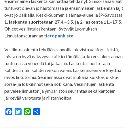
ensimmäinen laskenta kannattaa tehdä nyt. Sinisorsanaaraat
tuntuvat olevan jo hautomassa ja ensimmäisen laskennan lajit
ovat jo paikalla. Keski-Suomen sisämaa-alueella (P-Savossa)
1. laskenta suoritetaan 27.4.–3.5. ja 2. laskenta 11.–17.5.
Ohjeet vesilintulaskentaan löytyvät Luomuksen
Linnustonseurannan
tietopankista.
Vesilintulaskenta tehdään rannoilla olevista vakiopisteistä,
joista on hyvä näkyvyys, tai kiertämällä koko vesialue rannan
tuntumassa veneellä tai jalkaisin. Laskenta suoritetaan
kahdesti noin kahden viikon välein. Laskemiseen voi käyttää
myös lintutornia. Seurannassa ovat mukana kuikka-, uikku-,
sorsa- ja lokkilinnut sekä nokikana. Vesilintujen laskenta
palvelee linnuston ja ympäristön seurantaa sekä kantojen
järkevää verotusta ja riistanhoitoa.
F
T
W
S
a
w
h
h
c
i
a
a