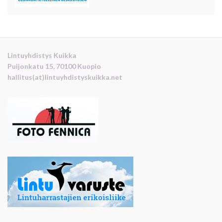
Lintuyhdistys Kuikka
Puijonkatu 15, 70100 Kuopio
hallitus(at)lintuyhdistyskuikka.net