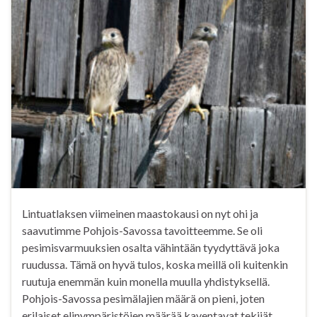
Lintuatlaksen viimeinen maastokausi on nyt ohi ja
saavutimme Pohjois-Savossa tavoitteemme. Se oli
pesimisvarmuuksien osalta vähintään tyydyttävä joka
ruudussa. Tämä on hyvä tulos, koska meillä oli kuitenkin
ruutuja enemmän kuin monella muulla yhdistyksellä.
Pohjois-Savossa pesimälajien määrä on pieni, joten
erilaiset elinympäristöjen määrää kaventavat tekijät