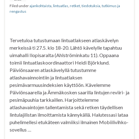
Filed under
ajankohtaista
,
lintuatlas
,
retket
,
tiedotuksia
,
tutkimus ja
k
p
rengastus
Tervetuloa tutustumaan lintuatlakseen atlaskävelyn
merkeissä ti 27.5. klo 18-20. Lähtö kävelylle tapahtuu
uimahalli Ilopisaralta (Ahlströminkatu 11). Oppaana
toimii lintuatlaskoordinaattori Heidi Björklund.
Päiviönsaaren atlaskävelyllä tutustumme
atlashavainnointiin ja lintuatlaksen
pesimävarmuusindeksien käyttöön. Kävelemme
Päiviönsaarella ja Ämmäkosken saarilla lintujen reviiri- ja
pesimäpuuhia tarkkaillen. Harjoittelemme
atlashavaintojen tallentamista sekä retken täydellisen
lintulajilistan ilmoittamista kännykällä. Halutessasi lataa
puhelimellesi etukäteen valmiiksi ilmainen Mobiilivihko-
sovellus …