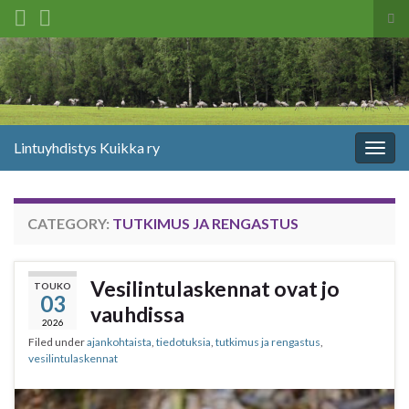
Tog
sea
Search for:
for
Lintuyhdistys Kuikka ry
Togg
navig
CATEGORY:
TUTKIMUS JA RENGASTUS
Vesilintulaskennat ovat jo
TOUKO
03
vauhdissa
2026
Filed under
ajankohtaista
,
tiedotuksia
,
tutkimus ja rengastus
,
vesilintulaskennat