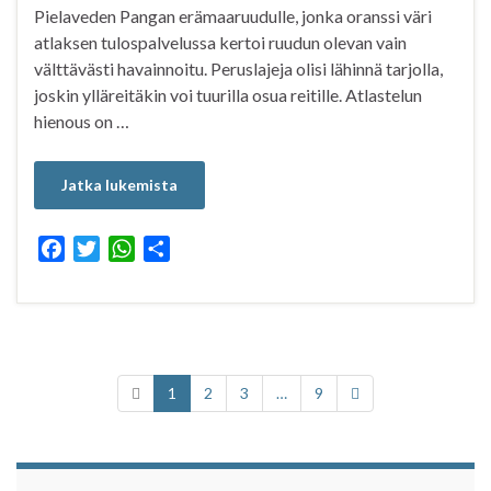
Pielaveden Pangan erämaaruudulle, jonka oranssi väri
atlaksen tulospalvelussa kertoi ruudun olevan vain
välttävästi havainnoitu. Peruslajeja olisi lähinnä tarjolla,
joskin ylläreitäkin voi tuurilla osua reitille. Atlastelun
hienous on …
Jatka lukemista
F
T
W
S
a
w
h
h
c
i
a
a
e
t
t
r
b
t
s
e
o
e
A
1
2
3
…
9
o
r
p
k
p