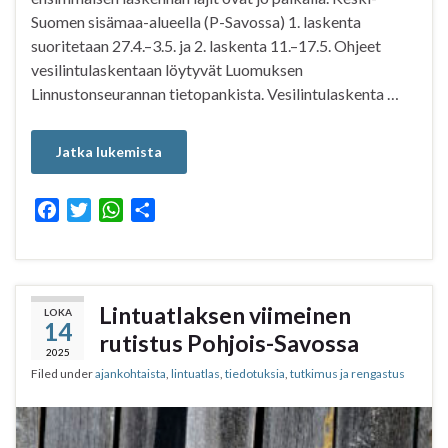
Suomen sisämaa-alueella (P-Savossa) 1. laskenta
suoritetaan 27.4.–3.5. ja 2. laskenta 11.–17.5. Ohjeet
vesilintulaskentaan löytyvät Luomuksen
Linnustonseurannan tietopankista. Vesilintulaskenta …
Jatka lukemista
F
T
W
S
a
w
h
h
c
i
a
a
e
t
t
r
b
t
s
e
Lintuatlaksen viimeinen
LOKA
14
o
e
A
rutistus Pohjois-Savossa
o
r
p
2025
Filed under
ajankohtaista
,
lintuatlas
,
tiedotuksia
,
tutkimus ja rengastus
k
p