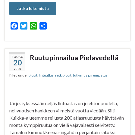
Jatka lukemista
F
T
W
S
a
w
h
h
c
i
a
a
e
t
t
r
b
t
s
e
Ruutupinnailua Pielavedellä
TOUKO
20
o
e
A
o
r
p
2025
Filed under
blogit
,
lintuatlas
,
retkiblogit
,
tutkimus ja rengastus
k
p
Järjestyksessään neljäs lintuatlas on jo ehtoopuolella,
nelivuotisen hankkeen viimeistä vuotta viedään. Silti
Kuikka-alueemme reilusta 200 atlasruudusta hälyttävän
monta kymppiruutua on vielä vajavaisesti selvitetty.
Tämäkin kimmokkeena singahdin perjantain ratoksi