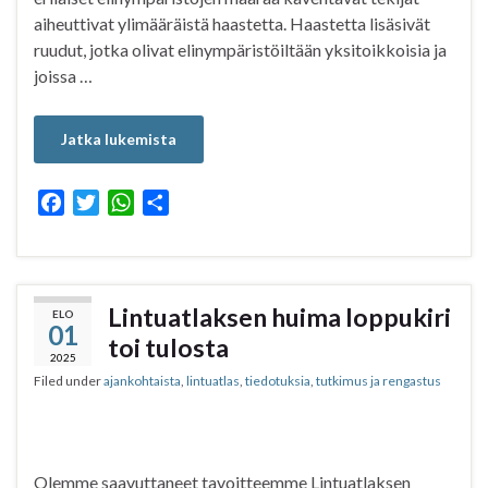
aiheuttivat ylimääräistä haastetta. Haastetta lisäsivät
ruudut, jotka olivat elinympäristöiltään yksitoikkoisia ja
joissa …
Jatka lukemista
F
T
W
S
a
w
h
h
c
i
a
a
e
t
t
r
b
t
s
e
Lintuatlaksen huima loppukiri
ELO
01
o
e
A
toi tulosta
o
r
p
2025
Filed under
ajankohtaista
,
lintuatlas
,
tiedotuksia
,
tutkimus ja rengastus
k
p
Olemme saavuttaneet tavoitteemme Lintuatlaksen