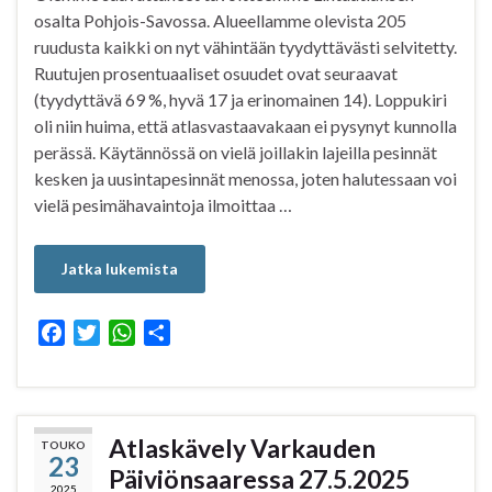
osalta Pohjois-Savossa. Alueellamme olevista 205
ruudusta kaikki on nyt vähintään tyydyttävästi selvitetty.
Ruutujen prosentuaaliset osuudet ovat seuraavat
(tyydyttävä 69 %, hyvä 17 ja erinomainen 14). Loppukiri
oli niin huima, että atlasvastaavakaan ei pysynyt kunnolla
perässä. Käytännössä on vielä joillakin lajeilla pesinnät
kesken ja uusintapesinnät menossa, joten halutessaan voi
vielä pesimähavaintoja ilmoittaa …
Jatka lukemista
F
T
W
S
a
w
h
h
c
i
a
a
e
t
t
r
b
t
s
e
Atlaskävely Varkauden
TOUKO
23
o
e
A
Päiviönsaaressa 27.5.2025
o
r
p
2025