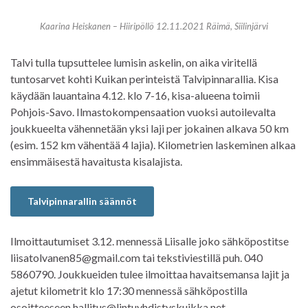
Kaarina Heiskanen – Hiiripöllö 12.11.2021 Räimä, Siilinjärvi
Talvi tulla tupsuttelee lumisin askelin, on aika viritellä
tuntosarvet kohti Kuikan perinteistä Talvipinnarallia. Kisa
käydään lauantaina 4.12. klo 7-16, kisa-alueena toimii
Pohjois-Savo. Ilmastokompensaation vuoksi autoilevalta
joukkueelta vähennetään yksi laji per jokainen alkava 50 km
(esim. 152 km vähentää 4 lajia). Kilometrien laskeminen alkaa
ensimmäisestä havaitusta kisalajista.
Talvipinnarallin säännöt
Ilmoittautumiset 3.12. mennessä Liisalle joko sähköpostitse
liisatolvanen85@gmail.com tai tekstiviestillä puh. 040
5860790. Joukkueiden tulee ilmoittaa havaitsemansa lajit ja
ajetut kilometrit klo 17:30 mennessä sähköpostilla
osoitteeseen hallitus@lintuyhdistyskuikka.net.