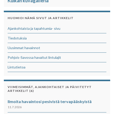
Kuikan kuvagalleria
HUOMIOI NÄMÄ SIVUT JA ARTIKKELIT
Ajankohtaista ja tapahtumia- sivu
Tiedotuksia
Uusimmat havainnot
Pohjois-Savossa havaitut lintulajit
Lintutietoa
VIIMEISIMMÄT, AJANKOHTAISET JA PÄIVITETYT
ARTIKKELIT (6)
Ilmoita havaintosi pesivistä tervapääskyistä
11.7.2026