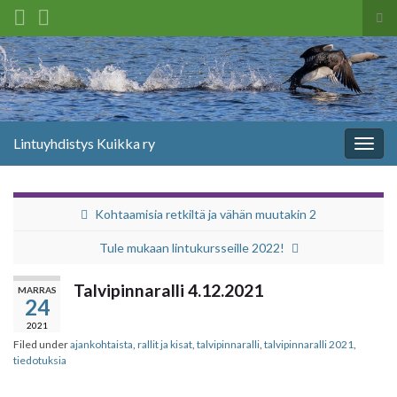
Tog
sea
Search for:
for
Lintuyhdistys Kuikka ry
Togg
navig
Kohtaamisia retkiltä ja vähän muutakin 2
Tule mukaan lintukursseille 2022!
Talvipinnaralli 4.12.2021
MARRAS
24
2021
Filed under
ajankohtaista
,
rallit ja kisat
,
talvipinnaralli
,
talvipinnaralli 2021
,
tiedotuksia