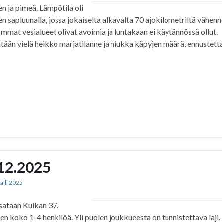
nen ja pimeä. Lämpötila oli
ien sapluunalla, jossa jokaiselta alkavalta 70 ajokilometriltä vähenn
ommat vesialueet olivat avoimia ja luntakaan ei käytännössä ollut.
sätään vielä heikko marjatilanne ja niukka käpyjen määrä, ennustett
.12.2025
ralli 2025
isataan Kuikan 37.
den koko 1-4 henkilöä. Yli puolen joukkueesta on tunnistettava laji.