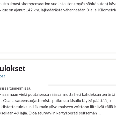
a, mutta ilmastokompensaation vuoksi auton (myös sähköauton) käy
ukkue on ajanut 142 km, lajimäärästä vähennetään 3 lajia. Kilometr
ulokset
2025
isissä tunnelmissa.
isaamaan vielä poutaisessa säässä, mutta heti kahdeksan perästä 
an. Osalla sateensuojattomista paikoista kisailu täytyi päättää jo
iistatta tuloksiin. Likimain ylivoimaiseen voittoon liitelivät tällä 
ellaan 49 lajia. Eroa seuraaviin kertyi peräti seitsemän …