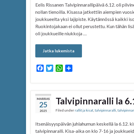
Eelis Rissanen Talvipinnarallipäivä 6.12. oli pilvi
nollan tienoilla. Kisassa jatkettiin aiempien vuos
joukkueelta yksi lajipiste. Käytännössä kaikki is
Ruokintojakaan ei ollut perustettu. Kun tähän li
oli joukkueille niukkoja …
Jatka lukemista
F
T
W
S
a
w
h
h
c
i
a
a
e
t
t
r
b
t
s
e
Talvipinnaralli la 6
MARRAS
25
o
e
A
Filed under
rallit ja kisat
,
talvipinnaralli
,
talvipinna
o
r
p
2025
k
p
Itsenäisyyspäivän juhlahumun keskellä la 6.12. k
talvipinnaralli. Kisa-aika on klo 7-16 ja joukkuei