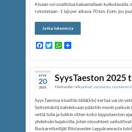
Kisaan voi osallistua haluamallaan kulkutavall
rokotetaan -1 laji per alkava 70 km. Esim. jos jo
Jatka lukemista
F
T
W
S
a
w
h
h
c
i
a
a
e
t
t
r
b
t
s
e
SyysTaeston 2025 t
SYYS
20
o
e
A
Filed under
rallit ja kisat
,
syystaesto
,
syystaesto 
o
r
p
2025
k
p
SyysTaestoa kisattiin tällä(kin) kertaa varsin vet
Seitsemästä kahdeksaan päästiin monin paikoin k
vettä tulla ja tulikin sitten koko lopputaeston aj
yhdeksän hujakoilla, joten olosuhteet vaikuttivat k
Ruskaretkeilijät Riistaveden Leppärannasta tuloks