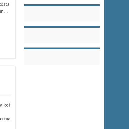
töstä
ien …
alkoi
kertaa