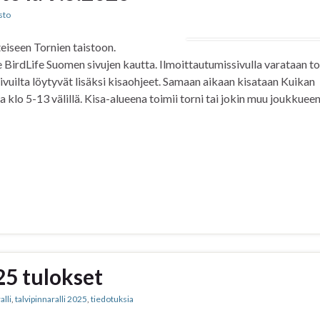
sto
eiseen Tornien taistoon.
e BirdLife Suomen sivujen kautta. Ilmoittautumissivulla varataan to
ivuilta löytyvät lisäksi kisaohjeet. Samaan aikaan kisataan Kuikan
klo 5-13 välillä. Kisa-alueena toimii torni tai jokin muu joukkuee
25 tulokset
alli
,
talvipinnaralli 2025
,
tiedotuksia