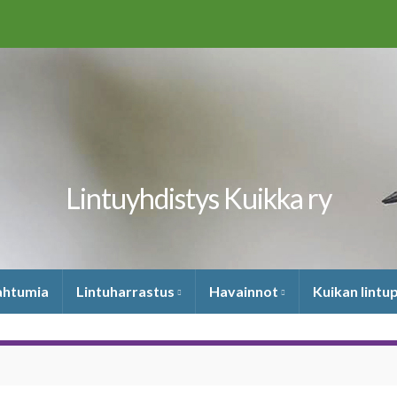
Lintuyhdistys Kuikka ry
pahtumia
Lintuharrastus
Havainnot
Kuikan lintu