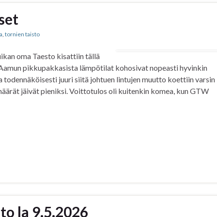
set
a
,
tornien taisto
ikan oma Taesto kisattiin tällä
ä. Aamun pikkupakkasista lämpötilat kohosivat nopeasti hyvinkin
ta todennäköisesti juuri siitä johtuen lintujen muutto koettiin varsin
määrät jäivät pieniksi. Voittotulos oli kuitenkin komea, kun GTW
to la 9.5.2026