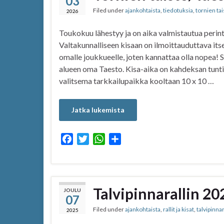
03
Filed under
ajankohtaista
,
tiedotuksia
,
tornien tai
o
r
p
2026
k
p
Toukokuu lähestyy ja on aika valmistautua perint
Valtakunnalliseen kisaan on ilmoittauduttava its
omalle joukkueelle, joten kannattaa olla nopea! S
alueen oma Taesto. Kisa-aika on kahdeksan tuntia 
valitsema tarkkailupaikka kooltaan 10 x 10 …
Jatka lukemista
F
T
W
S
a
w
h
h
c
i
a
a
e
t
t
r
b
t
s
e
Talvipinnarallin 20
JOULU
07
o
e
A
Filed under
ajankohtaista
,
rallit ja kisat
,
talvipinnar
o
r
p
2025
k
p