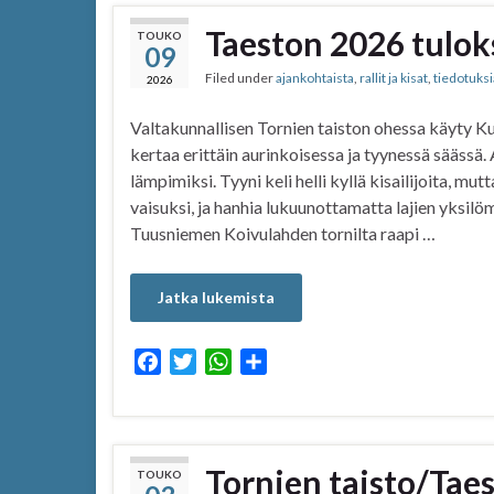
Taeston 2026 tulok
TOUKO
09
Filed under
ajankohtaista
,
rallit ja kisat
,
tiedotuksi
2026
Valtakunnallisen Tornien taiston ohessa käyty Ku
kertaa erittäin aurinkoisessa ja tyynessä sääss
lämpimiksi. Tyyni keli helli kyllä kisailijoita, mut
vaisuksi, ja hanhia lukuunottamatta lajien yksilö
Tuusniemen Koivulahden tornilta raapi …
Jatka lukemista
F
T
W
S
a
w
h
h
c
i
a
a
e
t
t
r
b
t
s
e
Tornien taisto/Taes
TOUKO
o
e
A