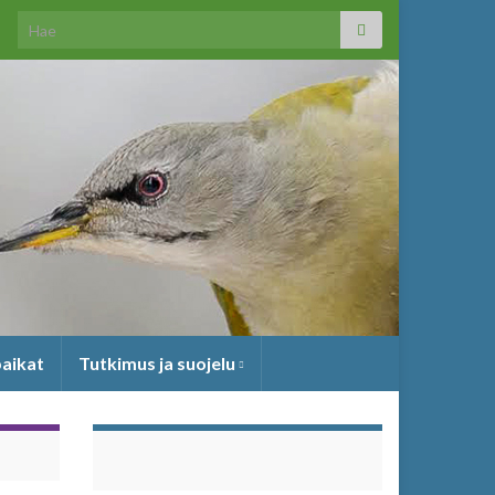
Search for:
paikat
Tutkimus ja suojelu