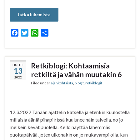
Jatka lukemista
F
T
W
S
a
w
h
h
c
i
a
a
e
t
t
r
b
t
s
e
Retkiblogi: Kohtaamisia
HUHTI
13
o
e
A
retkiltä ja vähän muutakin 6
o
r
p
2022
Filed under
ajankohtaista
,
blogit
,
retkiblogit
k
p
12.3.2022 Tänään ajattelin katsella ja etenkin kuulostella
millaisia ääniä pihapiirissä kuulunee näin talvella, no jo
melkein kevät puolella. Kello näyttää lähemmäs
puoltapäivää, joten ulkonakin on jo mukavampi olla, kun