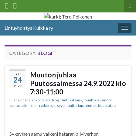
Tog
sea
Search for:
for
Lintuyhdistys Kuikka ry
Togg
navig
CATEGORY:
BLOGIT
Muuton juhlaa
SYYS
24
Puutossalmessa 24.9.2022 klo
2022
7:30-11:00
Filed under
ajankohtaista
,
blogit
,
lintukatsaus
,
muuttohavainnot
,
puutossalmiopen
,
retkiblogit
,
syysmuutto
,
tapahtumat
,
tiedotuksia
Syksyinen aamu valkeni hataran pilviverhon