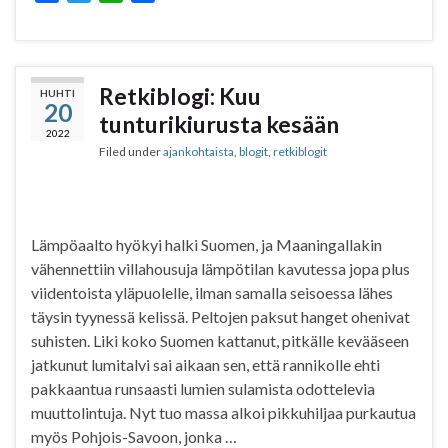
a
w
h
h
c
i
a
a
e
t
t
r
b
t
s
e
Retkiblogi: Kuu
HUHTI
20
o
e
A
tunturikiurusta kesään
o
r
p
2022
Filed under
ajankohtaista
,
blogit
,
retkiblogit
k
p
Lämpöaalto hyökyi halki Suomen, ja Maaningallakin
vähennettiin villahousuja lämpötilan kavutessa jopa plus
viidentoista yläpuolelle, ilman samalla seisoessa lähes
täysin tyynessä kelissä. Peltojen paksut hanget ohenivat
suhisten. Liki koko Suomen kattanut, pitkälle kevääseen
jatkunut lumitalvi sai aikaan sen, että rannikolle ehti
pakkaantua runsaasti lumien sulamista odottelevia
muuttolintuja. Nyt tuo massa alkoi pikkuhiljaa purkautua
myös Pohjois-Savoon, jonka …