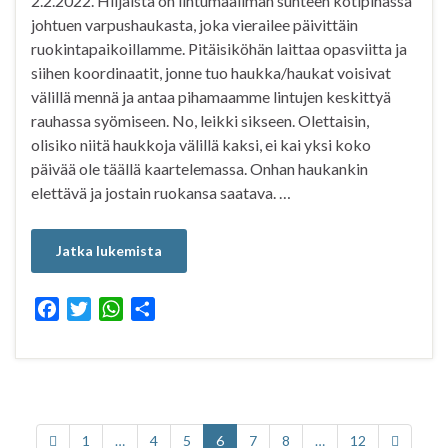
2.2.2022. Hiljaista on lintumaailman suhteen kotipihassa
johtuen varpushaukasta, joka vierailee päivittäin
ruokintapaikoillamme. Pitäisiköhän laittaa opasviitta ja
siihen koordinaatit, jonne tuo haukka/haukat voisivat
välillä mennä ja antaa pihamaamme lintujen keskittyä
rauhassa syömiseen. No, leikki sikseen. Olettaisin,
olisiko niitä haukkoja välillä kaksi, ei kai yksi koko
päivää ole täällä kaartelemassa. Onhan haukankin
elettävä ja jostain ruokansa saatava. …
Jatka lukemista
F
T
W
S
a
w
h
h
c
i
a
a
e
t
t
r
b
t
s
e
o
e
A
1
…
4
5
6
7
8
…
12