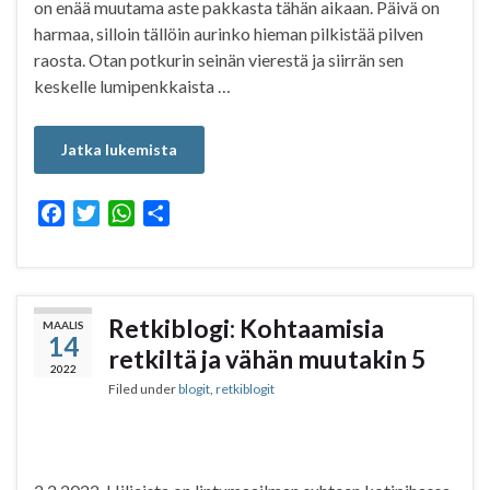
on enää muutama aste pakkasta tähän aikaan. Päivä on
harmaa, silloin tällöin aurinko hieman pilkistää pilven
raosta. Otan potkurin seinän vierestä ja siirrän sen
keskelle lumipenkkaista …
Jatka lukemista
F
T
W
S
a
w
h
h
c
i
a
a
e
t
t
r
b
t
s
e
Retkiblogi: Kohtaamisia
MAALIS
14
o
e
A
retkiltä ja vähän muutakin 5
o
r
p
2022
Filed under
blogit
,
retkiblogit
k
p