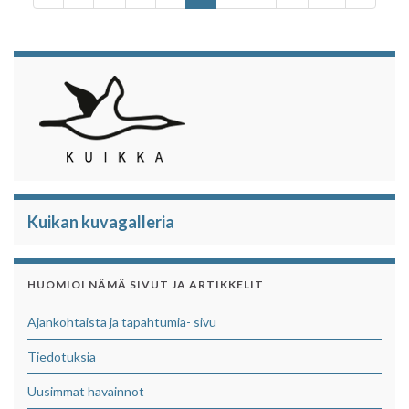
o
r
p
k
p
Kuikan kuvagalleria
HUOMIOI NÄMÄ SIVUT JA ARTIKKELIT
Ajankohtaista ja tapahtumia- sivu
Tiedotuksia
Uusimmat havainnot