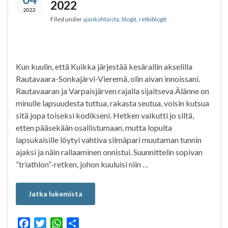
2022
o
r
p
2022
Filed under
ajankohtaista
,
blogit
,
retkiblogit
k
p
Kun kuulin, että Kuikka järjestää kesärallin akselilla
Rautavaara-Sonkajärvi-Vieremä, olin aivan innoissani.
Rautavaaran ja Varpaisjärven rajalla sijaitseva Älänne on
minulle lapsuudesta tuttua, rakasta seutua, voisin kutsua
sitä jopa toiseksi kodikseni. Hetken vaikutti jo siltä,
etten pääsekään osallistumaan, mutta lopulta
lapsukaisille löytyi vahtiva silmäpari muutaman tunnin
ajaksi ja näin rallaaminen onnistui. Suunnittelin sopivan
”triathlon”-retken, johon kuuluisi niin …
Jatka lukemista
F
T
W
S