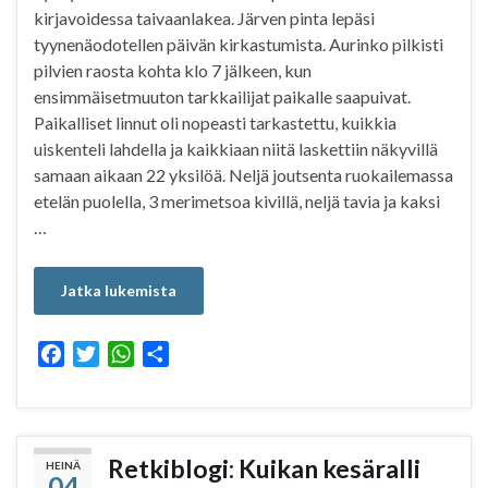
kirjavoidessa taivaanlakea. Järven pinta lepäsi
tyynenäodotellen päivän kirkastumista. Aurinko pilkisti
pilvien raosta kohta klo 7 jälkeen, kun
ensimmäisetmuuton tarkkailijat paikalle saapuivat.
Paikalliset linnut oli nopeasti tarkastettu, kuikkia
uiskenteli lahdella ja kaikkiaan niitä laskettiin näkyvillä
samaan aikaan 22 yksilöä. Neljä joutsenta ruokailemassa
etelän puolella, 3 merimetsoa kivillä, neljä tavia ja kaksi
…
Jatka lukemista
F
T
W
S
a
w
h
h
c
i
a
a
e
t
t
r
b
t
s
e
Retkiblogi: Kuikan kesäralli
HEINÄ
04
o
e
A