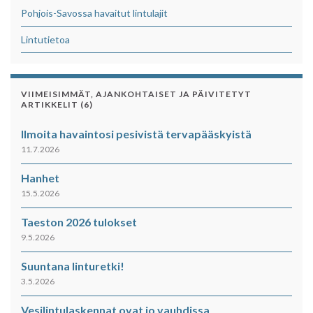
Pohjois-Savossa havaitut lintulajit
Lintutietoa
VIIMEISIMMÄT, AJANKOHTAISET JA PÄIVITETYT
ARTIKKELIT (6)
Ilmoita havaintosi pesivistä tervapääskyistä
11.7.2026
Hanhet
15.5.2026
Taeston 2026 tulokset
9.5.2026
Suuntana linturetki!
3.5.2026
Vesilintulaskennat ovat jo vauhdissa