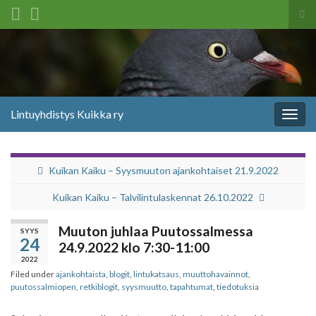
Tog
sea
Search for:
for
Lintuyhdistys Kuikka ry
Togg
navig
Kuikan Kaiku – Syysmuuton ajankohtaiset 21.9.2022
Kuikan Kaiku – Talvilintulaskennat 26.10.2022
Muuton juhlaa Puutossalmessa
SYYS
24
24.9.2022 klo 7:30-11:00
2022
Filed under
ajankohtaista
,
blogit
,
lintukatsaus
,
muuttohavainnot
,
puutossalmiopen
,
retkiblogit
,
syysmuutto
,
tapahtumat
,
tiedotuksia