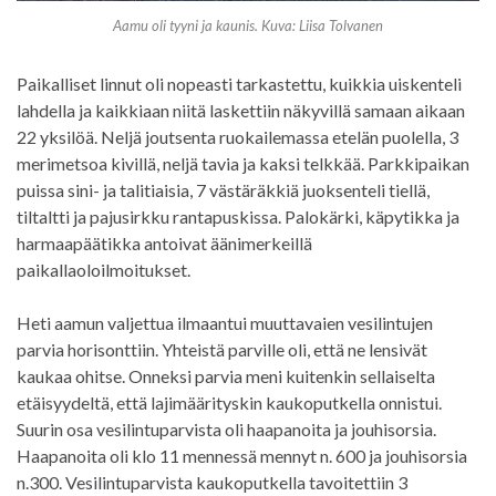
Aamu oli tyyni ja kaunis. Kuva: Liisa Tolvanen
Paikalliset linnut oli nopeasti tarkastettu, kuikkia uiskenteli
lahdella ja kaikkiaan niitä laskettiin näkyvillä samaan aikaan
22 yksilöä. Neljä joutsenta ruokailemassa etelän puolella, 3
merimetsoa kivillä, neljä tavia ja kaksi telkkää. Parkkipaikan
puissa sini- ja talitiaisia, 7 västäräkkiä juoksenteli tiellä,
tiltaltti ja pajusirkku rantapuskissa. Palokärki, käpytikka ja
harmaapäätikka antoivat äänimerkeillä
paikallaoloilmoitukset.
Heti aamun valjettua ilmaantui muuttavaien vesilintujen
parvia horisonttiin. Yhteistä parville oli, että ne lensivät
kaukaa ohitse. Onneksi parvia meni kuitenkin sellaiselta
etäisyydeltä, että lajimäärityskin kaukoputkella onnistui.
Suurin osa vesilintuparvista oli haapanoita ja jouhisorsia.
Haapanoita oli klo 11 mennessä mennyt n. 600 ja jouhisorsia
n.300. Vesilintuparvista kaukoputkella tavoitettiin 3