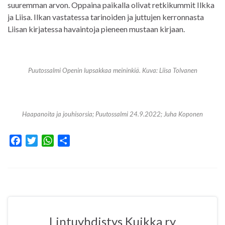
suuremman arvon. Oppaina paikalla olivat retkikummit Ilkka
ja Liisa. Ilkan vastatessa tarinoiden ja juttujen kerronnasta
Liisan kirjatessa havaintoja pieneen mustaan kirjaan.
Puutossalmi Openin lupsakkaa meininkiä. Kuva: Liisa Tolvanen
Haapanoita ja jouhisorsia; Puutossalmi 24.9.2022; Juha Koponen
F
T
W
S
a
w
h
h
c
i
a
a
e
t
t
r
b
t
s
e
o
e
A
o
r
p
Lintuyhdistys Kuikka ry
k
p