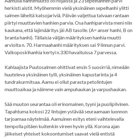
Aamulla hanhimuutto oli hiljaista ja 23 sepelhanhen parvi
herkisti aistit. Myöhemmin vielä yksinäinen sepelhanhi ylitti
salmen läheltä katsojariviä. Päivän valjettua taivaan rantaan
piirtyi muuttavien hanhien parvia. Osa hanhiparvista meni niin
kaukana, että lajimääritys jäi AB tasolle. (A= anser hanhi, B on
branta hanhi). Tällaisia väljän määrityksen hanhia muutti
arviolta n. 70. Harmaahanhi määrityksen sai 9 linnun parvi.
Valkoposkihanhia kertyi n.330 havaituissa 7 parvessa.
Kahlaajista Puutosalmen ohittivat ensin 5 suosirriä, nimeään
huuteleva yksinäinen tylli, yksinäinen kapustarinta ja 4
tundrakurmitsaa. Aamu ei ollut parasta petolintujen
muuttoaikaa ja näimme vain ampuhaukan ja varpushaukan.
Sää muuton seurantaa oli erinomainen, tyyni ja puolipilvinen.
Tapahtuma kokosi 22 lintujen ystävää seuraamaan luonnon
tarjoamaa näytelmää. Aamuinen esitys eteni vaihtelevalla
tempolla pitäen kuitenkin vireen hyvin yllä. Korona ajan
jälkeiset yhteiset kokoontumiset saavat vielä entistä