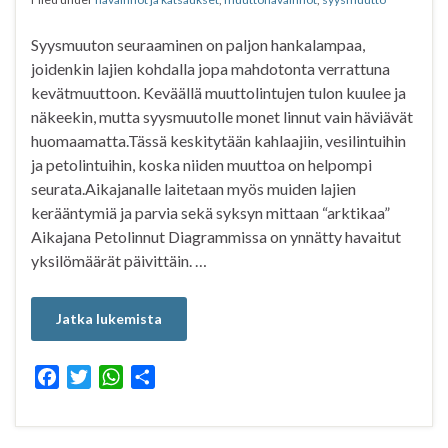
k
p
Syysmuuton seuraaminen on paljon hankalampaa,
joidenkin lajien kohdalla jopa mahdotonta verrattuna
kevätmuuttoon. Keväällä muuttolintujen tulon kuulee ja
näkeekin, mutta syysmuutolle monet linnut vain häviävät
huomaamatta.Tässä keskitytään kahlaajiin, vesilintuihin
ja petolintuihin, koska niiden muuttoa on helpompi
seurata.Aikajanalle laitetaan myös muiden lajien
kerääntymiä ja parvia sekä syksyn mittaan “arktikaa”
Aikajana Petolinnut Diagrammissa on ynnätty havaitut
yksilömäärät päivittäin. …
Jatka lukemista
F
T
W
S
a
w
h
h
c
i
a
a