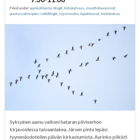
k
p
Filed under
ajankohtaista
,
blogit
,
lintukatsaus
,
muuttohavainnot
,
puutossalmiopen
,
retkiblogit
,
syysmuutto
,
tapahtumat
,
tiedotuksia
Syksyinen aamu valkeni hataran pilviverhon
kirjavoidessa taivaanlakea. Järven pinta lepäsi
tyynenäodotellen päivän kirkastumista. Aurinko pilkisti