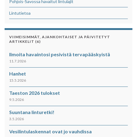
Pohjois-Savossa havaitut lintulajit
Lintutietoa
VIIMEISIMMÄT, AJANKOHTAISET JA PÄIVITETYT
ARTIKKELIT (6)
Ilmoita havaintosi pesivistä tervapääskyistä
11.7.2026
Hanhet
15.5.2026
Taeston 2026 tulokset
9.5.2026
Suuntana linturetki!
3.5.2026
Vesilintulaskennat ovat jo vauhdissa