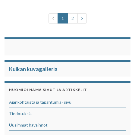
e
t
t
r
b
t
s
e
o
e
A
1
2
o
r
p
k
p
Kuikan kuvagalleria
HUOMIOI NÄMÄ SIVUT JA ARTIKKELIT
Ajankohtaista ja tapahtumia- sivu
Tiedotuksia
Uusimmat havainnot