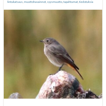
lintukatsaus
,
muuttohavainnot
,
syysmuutto
,
tapahtumat
,
tiedotuksia