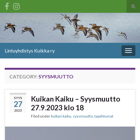
Tog
sear
Search for:
for
Lintuyhdistys Kuikka ry
Togg
navig
CATEGORY:
SYYSMUUTTO
Kuikan Kaiku – Syysmuutto
SYYS
27
27.9.2023 klo 18
2023
Filed under
kuikan kaiku
,
syysmuutto
,
tapahtumat