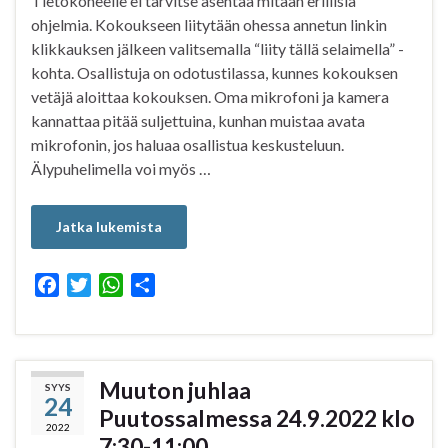
Tietokoneelle ei tarvitse asentaa mitään erillisiä
ohjelmia. Kokoukseen liitytään ohessa annetun linkin
klikkauksen jälkeen valitsemalla “liity tällä selaimella” -
kohta. Osallistuja on odotustilassa, kunnes kokouksen
vetäjä aloittaa kokouksen. Oma mikrofoni ja kamera
kannattaa pitää suljettuina, kunhan muistaa avata
mikrofonin, jos haluaa osallistua keskusteluun.
Älypuhelimella voi myös …
Jatka lukemista
F
T
W
S
a
w
h
h
c
i
a
a
e
t
t
r
b
t
s
e
Muuton juhlaa
SYYS
24
o
e
A
Puutossalmessa 24.9.2022 klo
o
r
p
2022
7:30-11:00