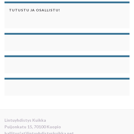
TUTUSTU JA OSALLISTU!
Lintuyhdistys Kuikka
Puijonkatu 15, 70100 Kuopio
hallitus(at)lintuyhdistyskuikka.net