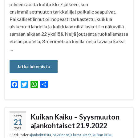
pilvien raosta kohta klo 7 jälkeen, kun
ensimmäisetmuuton tarkkailijat paikalle saapuivat.
Paikalliset linnut oli nopeasti tarkastettu, kuikkia
uiskenteli lahdella ja kaikkiaan niitä laskettiin näkyvillä
samaan aikaan 22 yksilöä. Neljä joutsenta ruokailemassa
etelän puolella, 3 merimetsoa kivillä, neljä tavia ja kaksi
…
Jatka lukemista
F
T
W
S
a
w
h
h
c
i
a
a
e
t
t
r
b
t
s
e
Kuikan Kaiku – Syysmuuton
SYYS
21
o
e
A
ajankohtaiset 21.9.2022
o
r
p
2022
Filed under
ajankohtaista
,
havainnot ja katsaukset
,
kuikan kaiku
,
k
p