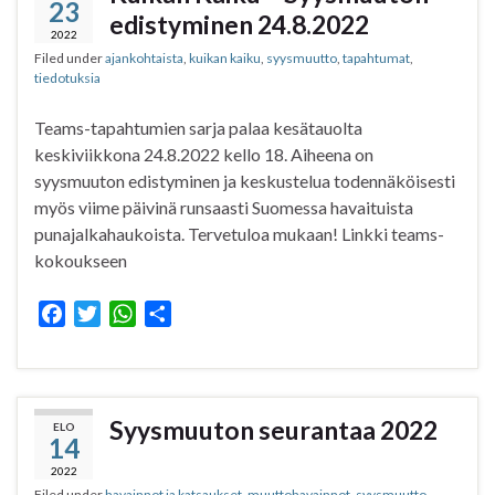
23
o
e
A
edistyminen 24.8.2022
o
r
p
2022
Filed under
ajankohtaista
,
kuikan kaiku
,
syysmuutto
,
tapahtumat
,
k
p
tiedotuksia
Teams-tapahtumien sarja palaa kesätauolta
keskiviikkona 24.8.2022 kello 18. Aiheena on
syysmuuton edistyminen ja keskustelua todennäköisesti
myös viime päivinä runsaasti Suomessa havaituista
punajalkahaukoista. Tervetuloa mukaan! Linkki teams-
kokoukseen
F
T
W
S
a
w
h
h
c
i
a
a
e
t
t
r
b
t
s
e
Syysmuuton seurantaa 2022
ELO
14
o
e
A
o
r
p
2022
Filed under
havainnot ja katsaukset
,
muuttohavainnot
,
syysmuutto