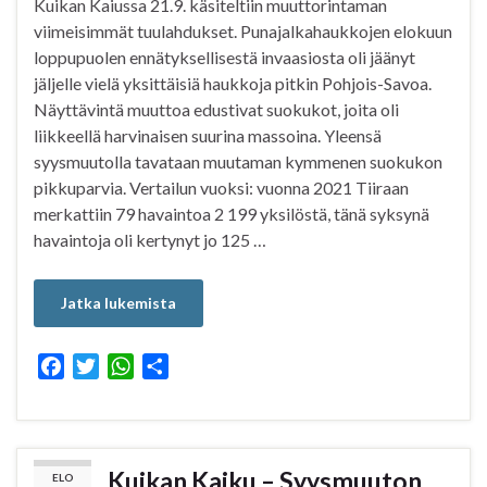
Kuikan Kaiussa 21.9. käsiteltiin muuttorintaman
viimeisimmät tuulahdukset. Punajalkahaukkojen elokuun
loppupuolen ennätyksellisestä invaasiosta oli jäänyt
jäljelle vielä yksittäisiä haukkoja pitkin Pohjois-Savoa.
Näyttävintä muuttoa edustivat suokukot, joita oli
liikkeellä harvinaisen suurina massoina. Yleensä
syysmuutolla tavataan muutaman kymmenen suokukon
pikkuparvia. Vertailun vuoksi: vuonna 2021 Tiiraan
merkattiin 79 havaintoa 2 199 yksilöstä, tänä syksynä
havaintoja oli kertynyt jo 125 …
Jatka lukemista
F
T
W
S
a
w
h
h
c
i
a
a
e
t
t
r
b
t
s
e
Kuikan Kaiku – Syysmuuton
ELO