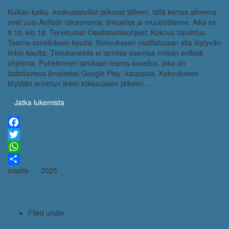
Kuikan kaiku -keskusteluillat jatkuvat jälleen, tällä kertaa aiheena
ovat uusi Avilistin taksonomia, lintuatlas ja muuttotilanne. Aika ke
8.10. klo 18. Tervetuloa! Osallistumisohjeet: Kokous tapahtuu
Teams-sovelluksen kautta. Kokoukseen osallistutaan alta löytyvän
linkin kautta. Tietokoneelle ei tarvitse asentaa mitään erillisiä
ohjelmia. Puhelimeen tarvitaan teams-sovellus, joka on
ladattavissa ilmaiseksi Google Play -kaupasta. Kokoukseen
liitytään annetun linkin klikkauksen jälkeen …
Jatka lukemista
Facebook
Twitter
WhatsApp
maalis
02
2025
Share
Kuikan kaiku – Pöllöt
Filed under
ajankohtaista
,
kuikan kaiku
,
tiedotuksia