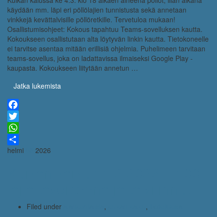
Kuikan kaiussa ke 4.3. klo 18 alkaen aiheena pöllöt, illan aikana
käydään mm. läpi eri pöllölajien tunnistusta sekä annetaan
vinkkejä kevättalvisille pöllöretkille. Tervetuloa mukaan!
Osallistumisohjeet: Kokous tapahtuu Teams-sovelluksen kautta.
Kokoukseen osallistutaan alta löytyvän linkin kautta. Tietokoneelle
ei tarvitse asentaa mitään erillisiä ohjelmia. Puhelimeen tarvitaan
teams-sovellus, joka on ladattavissa ilmaiseksi Google Play -
kaupasta. Kokoukseen liitytään annetun …
Jatka lukemista
Facebook
Twitter
WhatsApp
helmi
08
2026
Share
Kuikan kaiku 11.2.2026 – 100
lajia tavoitteena ja talvilinnut
Filed under
ajankohtaista
,
kuikan kaiku
,
tiedotuksia