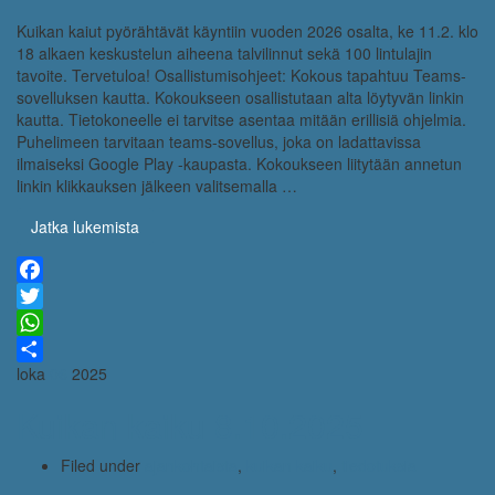
Kuikan kaiut pyörähtävät käyntiin vuoden 2026 osalta, ke 11.2. klo
18 alkaen keskustelun aiheena talvilinnut sekä 100 lintulajin
tavoite. Tervetuloa! Osallistumisohjeet: Kokous tapahtuu Teams-
sovelluksen kautta. Kokoukseen osallistutaan alta löytyvän linkin
kautta. Tietokoneelle ei tarvitse asentaa mitään erillisiä ohjelmia.
Puhelimeen tarvitaan teams-sovellus, joka on ladattavissa
ilmaiseksi Google Play -kaupasta. Kokoukseen liitytään annetun
linkin klikkauksen jälkeen valitsemalla …
Jatka lukemista
Facebook
Twitter
WhatsApp
loka
06
2025
Share
Kuikan kaiku 8.10.2025
Filed under
ajankohtaista
,
kuikan kaiku
,
tiedotuksia