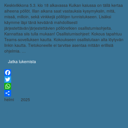
Keskiviikkona 5.3. klo 18 alkavassa Kuikan kaiussa on tällä kertaa
aiheena pöllöt. Illan aikana saat vastauksia kysymyksiin, mitä,
missä, milloin, sekä vinkkejä pöllöjen tunnistukseen. Lisäksi
käymme läpi tänä keväänä mahdollisesti
järjestettävän/järjestettävien pöllöretkien osallistumisohjeita.
Kannattaa siis tulla mukaan! Osallistumisohjeet: Kokous tapahtuu
Teams-sovelluksen kautta. Kokoukseen osallistutaan alta löytyvän
linkin kautta. Tietokoneelle ei tarvitse asentaa mitään erillisiä
ohjelmia. …
Jatka lukemista
Facebook
Twitter
WhatsApp
helmi
02
2025
Share
Kuikan kaiku ke 5.2.2025 –
100 lajia ja talvilinnut