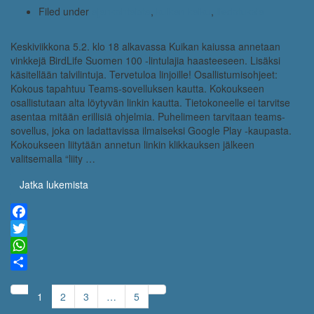
Filed under
ajankohtaista
,
kuikan kaiku
,
tiedotuksia
Keskiviikkona 5.2. klo 18 alkavassa Kuikan kaiussa annetaan
vinkkejä BirdLife Suomen 100 -lintulajia haasteeseen. Lisäksi
käsitellään talvilintuja. Tervetuloa linjoille! Osallistumisohjeet:
Kokous tapahtuu Teams-sovelluksen kautta. Kokoukseen
osallistutaan alta löytyvän linkin kautta. Tietokoneelle ei tarvitse
asentaa mitään erillisiä ohjelmia. Puhelimeen tarvitaan teams-
sovellus, joka on ladattavissa ilmaiseksi Google Play -kaupasta.
Kokoukseen liitytään annetun linkin klikkauksen jälkeen
valitsemalla “liity …
Jatka lukemista
Facebook
Twitter
WhatsApp
Share
1
2
3
…
5