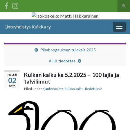
Tog
sear
Search for:
for
Lintuyhdistys Kuikka ry
Togg
navig
Pihabongauksen tuloksia 2025
AHK tiedottaa
Kuikan kaiku ke 5.2.2025 – 100 lajia ja
HELMI
02
talvilinnut
2025
Filed under
ajankohtaista
,
kuikan kaiku
,
tiedotuksia