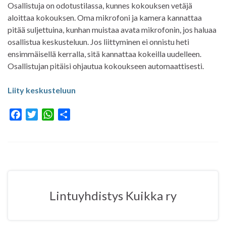
Osallistuja on odotustilassa, kunnes kokouksen vetäjä
aloittaa kokouksen. Oma mikrofoni ja kamera kannattaa
pitää suljettuina, kunhan muistaa avata mikrofonin, jos haluaa
osallistua keskusteluun. Jos liittyminen ei onnistu heti
ensimmäisellä kerralla, sitä kannattaa kokeilla uudelleen.
Osallistujan pitäisi ohjautua kokoukseen automaattisesti.
Liity keskusteluun
F
T
W
S
a
w
h
h
c
i
a
a
e
t
t
r
b
t
s
e
o
e
A
o
r
p
Lintuyhdistys Kuikka ry
k
p