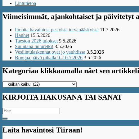
Lintutietoa
Viimeisimmät, ajankohtaiset ja päivitetyt a
Ilmoita havaintosi pesivistä tervapääskyistä
11.7.2026
Hanhet
15.5.2026
Taeston 2026 tulokset
9.5.2026
Suuntana linturetki!
3.5.2026
Vesilintulaskennat ovat jo vauhdissa
3.5.2026
Bongaa päivä pihalla 9.-10.5.2026
3.5.2026
Kategoriaa klikkaamalla näet sen artikkeli
Kategoriaa
klikkaamalla
näet
KIRJOITA HAKUSANA TAI SANAT
sen
artikkelit
Search
for:
Laita havaintosi Tiiraan!