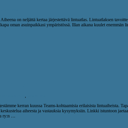
tiedotuksia
iheena on neljättä kertaa järjestettävä lintuatlas. Lintuatlaksen tavo
kkapa oman asuinpaikkasi ympäristössä. Illan aikana kuulet enemmän lintu
iheiden ympärillä
 tunnistaminen
,
tapahtumat
tämme kerran kuussa Teams-kohtaamisia erilaisista lintuaiheista. Tap
ta keskustelua aiheesta ja vastauksia kysymyksiin. Linkki istuntoon jaet
ka ry:n …