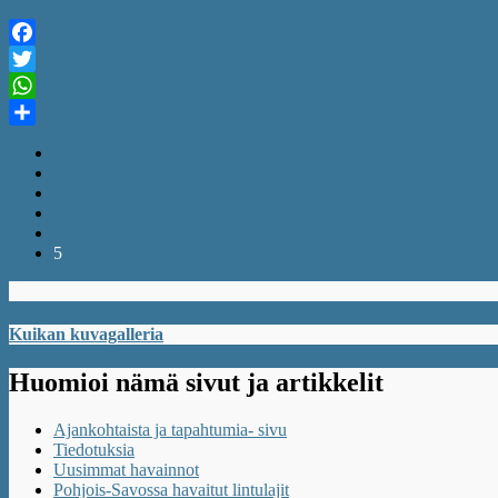
Facebook
Twitter
WhatsApp
Share
1
…
3
4
5
Kuikan kuvagalleria
Huomioi nämä sivut ja artikkelit
Ajankohtaista ja tapahtumia- sivu
Tiedotuksia
Uusimmat havainnot
Pohjois-Savossa havaitut lintulajit