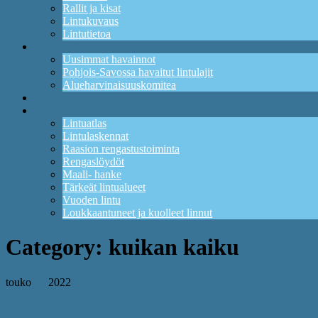
Rallit ja kisat
Lintukuvaus
Lintutietoa
Havainnot
Uusimmat havainnot
Pohjois-Savossa havaitut lintulajit
Alueharvinaisuuskomitea
Kuikan lintupaikat
Tutkimus ja suojelu
Lintuatlas
Lintulaskennat
Raasion rengastustoiminta
Rengaslöydöt
Maali- hanke
Tärkeät lintualueet
Vuoden lintu
Loukkaantuneet ja kuolleet linnut
Category:
kuikan kaiku
touko
23
2022
Kuikan Kaiku – Lintuatlas 25.5.2022