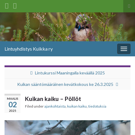
Tog
sea
Search for:
for
Lintuyhdistys Kuikka ry
Togg
navig
Lintukurssi Maaningalla keväällä 2025
Kuikan sääntömääräinen kevätkokous ke 26.3.2025
Kuikan kaiku – Pöllöt
MAALIS
02
Filed under
ajankohtaista
,
kuikan kaiku
,
tiedotuksia
2025