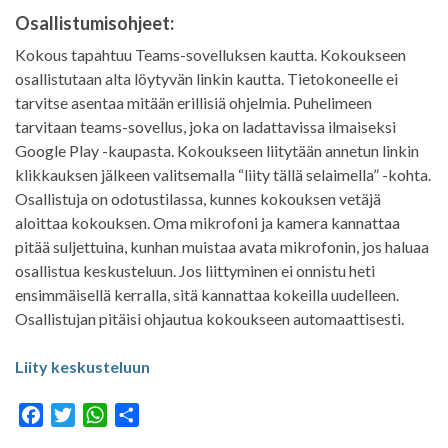
Osallistumisohjeet:
Kokous tapahtuu Teams-sovelluksen kautta. Kokoukseen
osallistutaan alta löytyvän linkin kautta. Tietokoneelle ei
tarvitse asentaa mitään erillisiä ohjelmia. Puhelimeen
tarvitaan teams-sovellus, joka on ladattavissa ilmaiseksi
Google Play -kaupasta. Kokoukseen liitytään annetun linkin
klikkauksen jälkeen valitsemalla “liity tällä selaimella” -kohta.
Osallistuja on odotustilassa, kunnes kokouksen vetäjä
aloittaa kokouksen. Oma mikrofoni ja kamera kannattaa
pitää suljettuina, kunhan muistaa avata mikrofonin, jos haluaa
osallistua keskusteluun. Jos liittyminen ei onnistu heti
ensimmäisellä kerralla, sitä kannattaa kokeilla uudelleen.
Osallistujan pitäisi ohjautua kokoukseen automaattisesti.
Liity keskusteluun
F
T
W
S
a
w
h
h