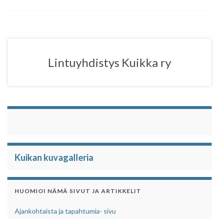
c
i
a
a
e
t
t
r
b
t
s
e
o
e
A
o
r
p
Lintuyhdistys Kuikka ry
k
p
Kuikan kuvagalleria
HUOMIOI NÄMÄ SIVUT JA ARTIKKELIT
Ajankohtaista ja tapahtumia- sivu