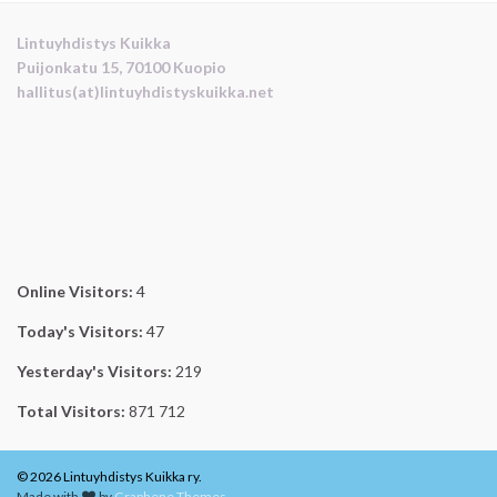
Lintuyhdistys Kuikka
Puijonkatu 15, 70100 Kuopio
hallitus(at)lintuyhdistyskuikka.net
Online Visitors:
4
Today's Visitors:
47
Yesterday's Visitors:
219
Total Visitors:
871 712
© 2026 Lintuyhdistys Kuikka ry.
Made with
by
Graphene Themes
.