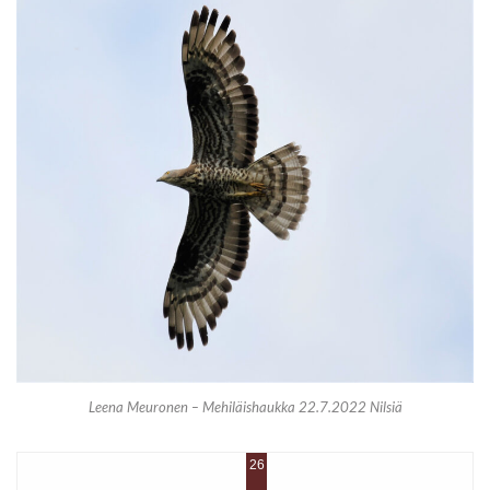
Leena Meuronen – Mehiläishaukka 22.7.2022 Nilsiä