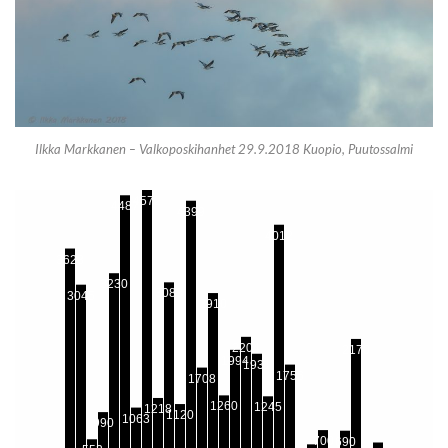
Ilkka Markkanen – Valkoposkihanhet 29.9.2018 Kuopio, Puutossalmi