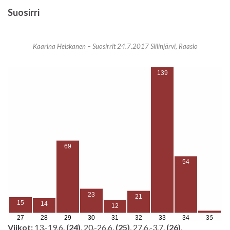
Suosirri
Kaarina Heiskanen – Suosirrit 24.7.2017 Siilinjärvi, Raasio
Viikot:
13.-19.6.
(24)
, 20.-26.6.
(25)
, 27.6.-3.7.
(26)
,