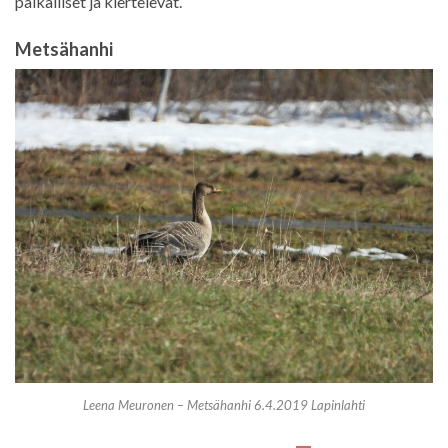
paikalliset ja kiertelevät.
Metsähanhi
Leena Meuronen – Metsähanhi 6.4.2019 Lapinlahti