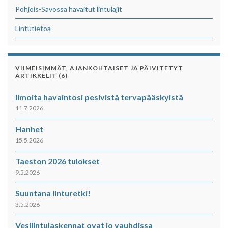
Pohjois-Savossa havaitut lintulajit
Lintutietoa
VIIMEISIMMÄT, AJANKOHTAISET JA PÄIVITETYT
ARTIKKELIT (6)
Ilmoita havaintosi pesivistä tervapääskyistä
11.7.2026
Hanhet
15.5.2026
Taeston 2026 tulokset
9.5.2026
Suuntana linturetki!
3.5.2026
Vesilintulaskennat ovat jo vauhdissa