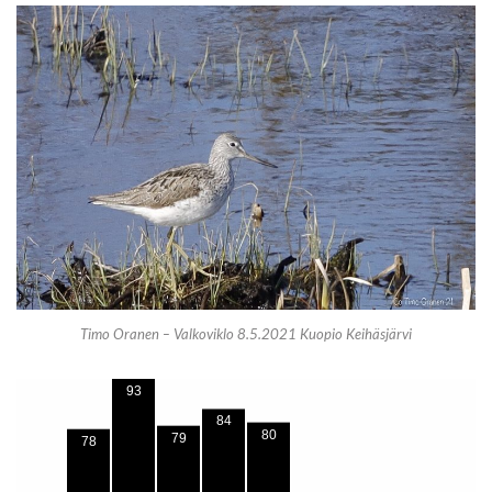
Timo Oranen – Valkoviklo 8.5.2021 Kuopio Keihäsjärvi