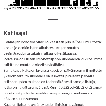
Kahlaajat
Kahlaajien kohdalla pitäisi oikeastaan puhua “paluumuutosta”,
koska joidenkin lajien aikuisten lintujen muutto
pesimäseuduilta takaisin alkaa jo kesäkuussa.
Pylväissä onTiiraan ilmoitettujen yksilömäärien viikkosumma
tulkittuna muutolla oleviksi yksilöiksi.
Samalta paikalta on luvuissa kyseisen päivän suurin ilmoitettu
yksilömäärä. Yksilömäärä on laskettu jokaiselta päivältä
erikseen, joten mukana on todennäköisesti samoja lintuja,
jotka on havaittu eri päivinä. Kun näyttää selvälstä, että samat
linnut ovat paikalla peräkkäisinä päivinä, on mukana ko.
päivien suurin summa.
Raasion lietteille pysähtyneiden lintujen havainnot