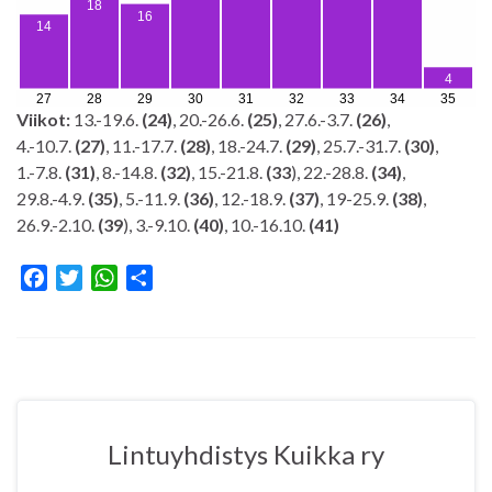
Viikot:
13.-19.6.
(24)
, 20.-26.6.
(25)
, 27.6.-3.7.
(26)
,
4.-10.7.
(27)
, 11.-17.7.
(28)
, 18.-24.7.
(29)
, 25.7.-31.7.
(30)
,
1.-7.8.
(31)
, 8.-14.8.
(32)
, 15.-21.8.
(33
), 22.-28.8.
(34)
,
29.8.-4.9.
(35)
, 5.-11.9.
(36)
, 12.-18.9.
(37)
, 19-25.9.
(38)
,
26.9.-2.10.
(39
), 3.-9.10.
(40)
, 10.-16.10.
(41)
F
T
W
S
a
w
h
h
c
i
a
a
e
t
t
r
b
t
s
e
o
e
A
o
r
p
Lintuyhdistys Kuikka ry
k
p