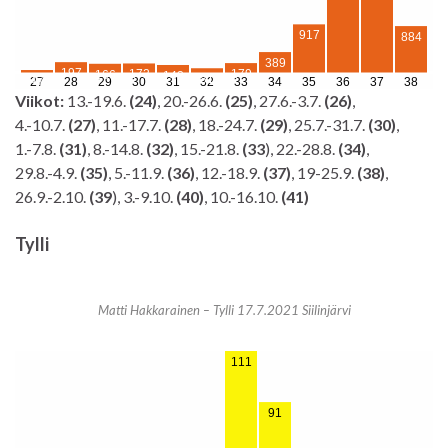
Viikot:
13.-19.6.
(24)
, 20.-26.6.
(25)
, 27.6.-3.7.
(26)
,
4.-10.7.
(27)
, 11.-17.7.
(28)
, 18.-24.7.
(29)
, 25.7.-31.7.
(30)
,
1.-7.8.
(31)
, 8.-14.8.
(32)
, 15.-21.8.
(33
), 22.-28.8.
(34)
,
29.8.-4.9.
(35)
, 5.-11.9.
(36)
, 12.-18.9.
(37)
, 19-25.9.
(38)
,
26.9.-2.10.
(39
), 3.-9.10.
(40)
, 10.-16.10.
(41)
Tylli
Matti Hakkarainen – Tylli 17.7.2021 Siilinjärvi