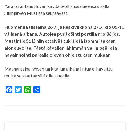
Yara on antanut luvan käydä teollisuusalueensa sisällä
Siilinjärven Mustissa seuraavasti:
Huomenna tiistaina 26.7. ja keskiviikkona 27.7. klo 06-10
välisenä aikana. Autojen pysäköinti portilla nro 36 (os.
Mustintie 511) niin etteivät tuki tietä isommiltakaan
ajoneuvoilta. Tästä kävellen lähimmän vallin päälle ja
havainnointi paikalla olevan ohjeistuksen mukaan.
Maanantaina lyhyen tarkkailun aikana lintua ei havaittu,
mutta se saattaa silti olla alueella.
F
T
W
S
a
w
h
h
c
i
a
a
e
t
t
r
b
t
s
e
o
e
A