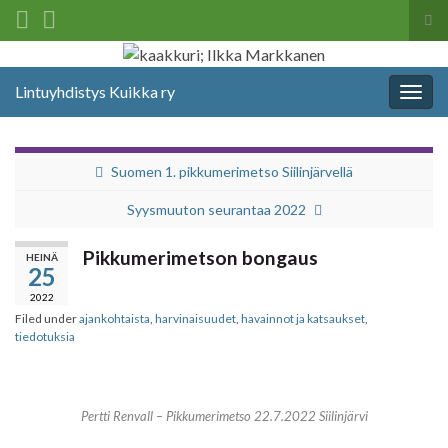
Tog
sea
Search for:
for
Lintuyhdistys Kuikka ry
Togg
navig
Suomen 1. pikkumerimetso Siilinjärvellä
Syysmuuton seurantaa 2022
Pikkumerimetson bongaus
HEINÄ
25
2022
Filed under
ajankohtaista
,
harvinaisuudet
,
havainnot ja katsaukset
,
tiedotuksia
Pertti Renvall – Pikkumerimetso 22.7.2022 Siilinjärvi