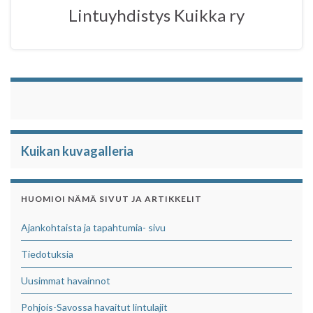
o
r
p
Lintuyhdistys Kuikka ry
k
p
Kuikan kuvagalleria
HUOMIOI NÄMÄ SIVUT JA ARTIKKELIT
Ajankohtaista ja tapahtumia- sivu
Tiedotuksia
Uusimmat havainnot
Pohjois-Savossa havaitut lintulajit