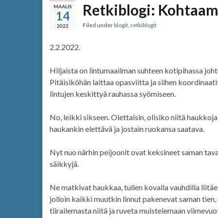
Retkiblogi: Kohtaami
MAALIS
14
Filed under
blogit
,
retkiblogit
2022
2.2.2022.
Hiljaista on lintumaailman suhteen kotipihassa joh
Pitäisiköhän laittaa opasviitta ja siihen koordinaa
lintujen keskittyä rauhassa syömiseen.
No, leikki sikseen. Olettaisin, olisiko niitä haukkoj
haukankin elettävä ja jostain ruokansa saatava.
Nyt nuo närhin peijoonit ovat keksineet saman tavan,
säikkyjä.
Ne matkivat haukkaa, tullen kovalla vauhdilla liitä
jolloin kaikki muutkin linnut pakenevat saman tien,
tiirailemasta niitä ja ruveta muistelemaan viimevu