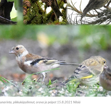
unarinta, pikkukäpylinnut, orava ja peipot 15.8.2021 Nilsiä