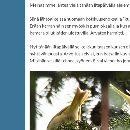
Meinasimme lähteä vielä tänään iltapäivällä ajele
Siinä lähtöaikeissa huomaan kotikuusenoksalla ”kul
Erään kerran näin sen myöskin puun oksalla ja kun aur
kamera ollut käden ulottuvilla. Arvaten harmitti.
Nyt tänään iltapäivällä se keikkuu taasen kuusen ok
nyhtävän puusta. Arvoitus selvisi, kun katselin kuv
Mitähän se sillä tehnee, syöneekö, vai vieneekö jonn