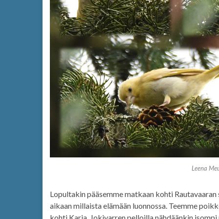
Leena Meu
Lopultakin pääsemme matkaan kohti Rautavaaran sa
aikaan millaista elämään luonnossa. Teemme poik
kohti Karia. Jokivarren pelloilla nähdäänkin isomp