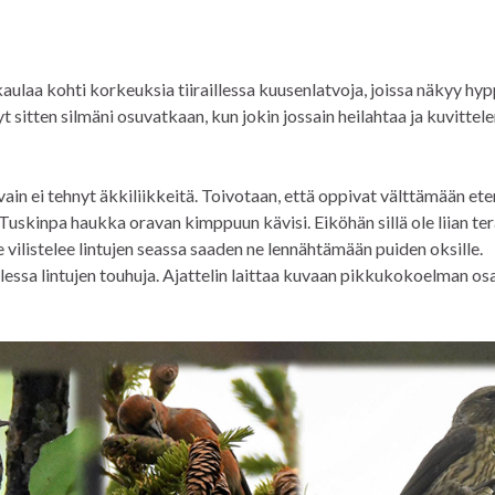
aulaa kohti korkeuksia tiiraillessa kuusenlatvoja, joissa näkyy hy
 nyt sitten silmäni osuvatkaan, kun jokin jossain heilahtaa ja kuvittel
vain ei tehnyt äkkiliikkeitä. Toivotaan, että oppivat välttämään et
 Tuskinpa haukka oravan kimppuun kävisi. Eiköhän sillä ole liian te
 vilistelee lintujen seassa saaden ne lennähtämään puiden oksille.
essa lintujen touhuja. Ajattelin laittaa kuvaan pikkukokoelman os