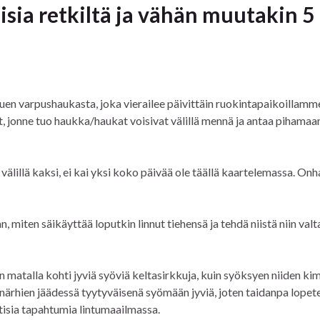
sia retkiltä ja vähän muutakin 5
tuen varpushaukasta, joka vierailee päivittäin ruokintapaikoillamm
tit, jonne tuo haukka/haukat voisivat välillä mennä ja antaa piham
a välillä kaksi, ei kai yksi koko päivää ole täällä kaartelemassa. On
 miten säikäyttää loputkin linnut tiehensä ja tehdä niistä niin val
en matalla kohti jyviä syöviä keltasirkkuja, kuin syöksyen niiden k
 närhien jäädessä tyytyväisenä syömään jyviä, joten taidanpa lopete
otisia tapahtumia lintumaailmassa.