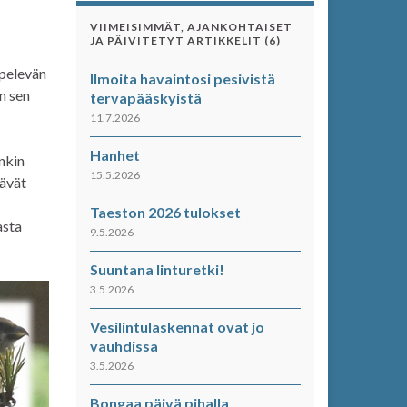
VIIMEISIMMÄT, AJANKOHTAISET
JA PÄIVITETYT ARTIKKELIT (6)
ppelevän
Ilmoita havaintosi pesivistä
en sen
tervapääskyistä
11.7.2026
Hanhet
enkin
15.5.2026
rävät
Taeston 2026 tulokset
asta
9.5.2026
Suuntana linturetki!
3.5.2026
Vesilintulaskennat ovat jo
vauhdissa
3.5.2026
Bongaa päivä pihalla