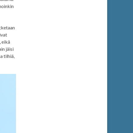
noinkin
tketaan
ivat
, eikä
n jäisi
 tilhiä,