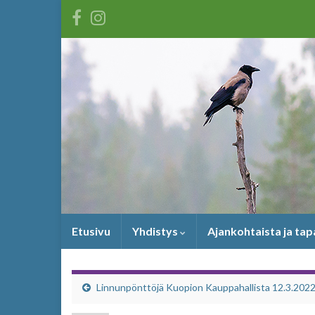
Etusivu
Yhdistys
Ajankohtaista ja ta
Linnunpönttöjä Kuopion Kauppahallista 12.3.202