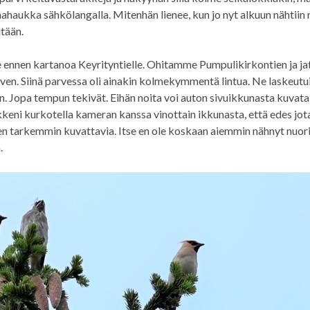
nahaukka sähkölangalla. Mitenhän lienee, kun jo nyt alkuun nähtiin 
itään.
nnen kartanoa Keyrityntielle. Ohitamme Pumpulikirkontien ja ja
en. Siinä parvessa oli ainakin kolmekymmentä lintua. Ne laskeutu
n. Jopa tempun tekivät. Eihän noita voi auton sivuikkunasta kuvata
keni kurkotella kameran kanssa vinottain ikkunasta, että edes jotai
en tarkemmin kuvattavia. Itse en ole koskaan aiemmin nähnyt nuoria
.