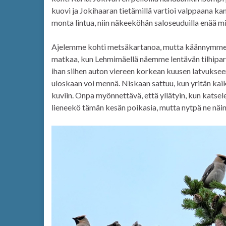
kuovi ja Jokihaaran tietämillä vartioi valppaana ka
monta lintua, niin näkeeköhän saloseuduilla enää m
Ajelemme kohti metsäkartanoa, mutta käännymme e
matkaa, kun Lehmimäellä näemme lentävän tilhiparv
ihan siihen auton viereen korkean kuusen latvuksee
uloskaan voi mennä. Niskaan sattuu, kun yritän kaik
kuviin. Onpa myönnettävä, että yllätyin, kun katsel
lieneekö tämän kesän poikasia, mutta nytpä ne näin