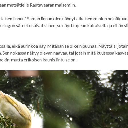
maan metsätielle Rautavaaran maisemiin.
taisen linnun”. Saman linnun olen nähnyt aikaisemminkin heinäkuun 
ingon säteet osuivat siihen, se näytti upean kultaiselta ja eihän sil
salla, eikä aurinkoa näy. Mitähän se oikein puuhaa. Näyttäisi jotai
ia. Sen nokassa näkyy olevan naavaa, tai jotain mitä kuusessa kasvaa
ekin, mutta erikoisen kaunis lintu se on.