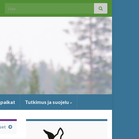
Search for:
upaikat
Tutkimus ja suojelu
set