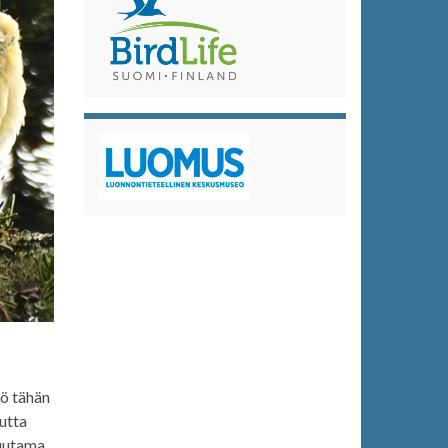
kö tähän
utta
muutama