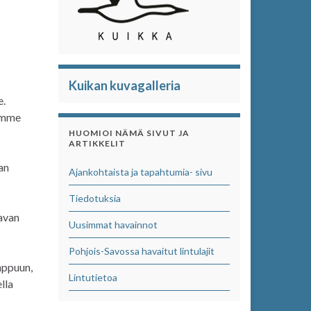
Kuikan kuvagalleria
e.
aamme
HUOMIOI NÄMÄ SIVUT JA
ARTIKKELIT
han
Ajankohtaista ja tapahtumia- sivu
Tiedotuksia
tavan
Uusimmat havainnot
Pohjois-Savossa havaitut lintulajit
imppuun,
Lintutietoa
lla