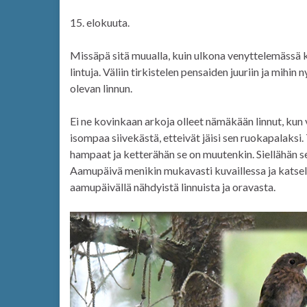
15. elokuuta.
Missäpä sitä muualla, kuin ulkona venyttelemässä k
lintuja. Väliin tirkistelen pensaiden juuriin ja mihin
olevan linnun.
Ei ne kovinkaan arkoja olleet nämäkään linnut, kun 
isompaa siivekästä, etteivät jäisi sen ruokapalaksi.
hampaat ja ketterähän se on muutenkin. Siellähän se
Aamupäivä menikin mukavasti kuvaillessa ja katsell
aamupäivällä nähdyistä linnuista ja oravasta.