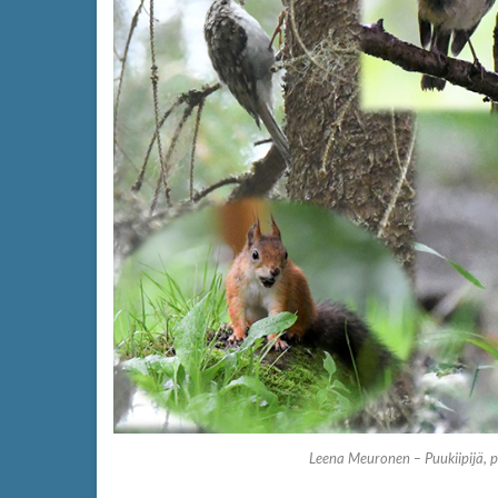
Leena Meuronen – Puukiipijä, p