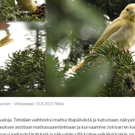
ronen – Viherpeippo 15.8.2021 Nilsiä
loja. Tehdään vaihteeksi matka iltapäivästä ja katsotaan, näkyy
keuksen aiottuun matkasuunnitelmaan ja kurvaamme Jokivarren ka
i parvi keltavästäräkkejä ja näkyyhän sillä kolme selkälokkiakin, 