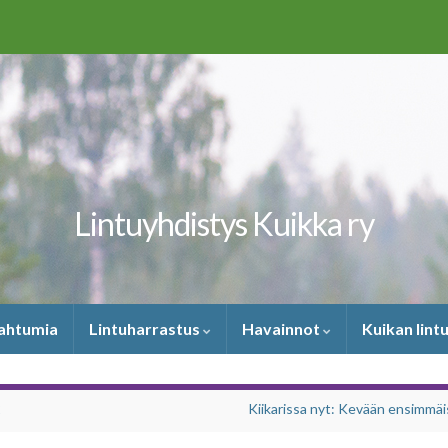
Lintuyhdistys Kuikka ry
pahtumia
Lintuharrastus
Havainnot
Kuikan lint
2
Kiikarissa nyt: Kevään ensimmäi