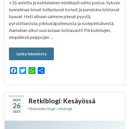
+16 astetta ja kohtalainen etelätuuli suhisi puissa. Syksyn
tunnelmaa loivat kellastuvat koivut ja punaisina loistavat
haavat. Heti alkuun saimme pinnat pyystä,
pyrstötiaisista, pikkukäpylinnuista ja isolepinkäisestä.
Aamuhan alkoi suorastaan loistavasti! Pikkulintujen,
etupäässä peippojen …
Jatka lukemista
F
T
W
S
a
w
h
h
c
i
a
a
e
t
t
r
b
t
s
e
Retkiblogi: Kesäyössä
KESÄ
26
o
e
A
Filed under
blogit
,
retkiblogit
o
r
p
2023
k
p