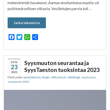
mehevimmät havainnot. Aamun ensitunteina muutto oli
poikkeuksellisen vilkasta. Vesilintujen parvia tuli …
Jatka lukemista
F
T
W
S
a
w
h
h
c
i
a
a
e
t
t
r
b
t
s
e
Syysmuuton seurantaa ja
SYYS
23
o
e
A
SyysTaeston tuoksintaa 2023
o
r
p
2023
Filed under
ajankohtaista
,
blogit
,
rallit ja kisat
,
retkiblogit
,
syystaesto
,
k
p
syystaesto 2023