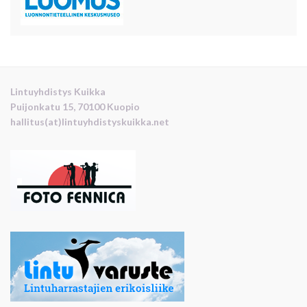
Lintuyhdistys Kuikka
Puijonkatu 15, 70100 Kuopio
hallitus(at)lintuyhdistyskuikka.net