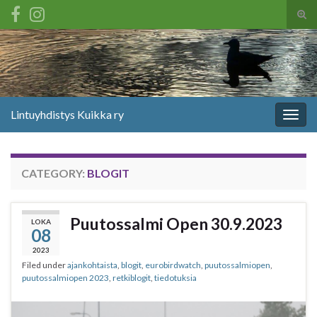
Tog
sear
Search for:
for
Lintuyhdistys Kuikka ry
Togg
navig
CATEGORY:
BLOGIT
Puutossalmi Open 30.9.2023
LOKA
08
2023
Filed under
ajankohtaista
,
blogit
,
eurobirdwatch
,
puutossalmiopen
,
puutossalmiopen 2023
,
retkiblogit
,
tiedotuksia