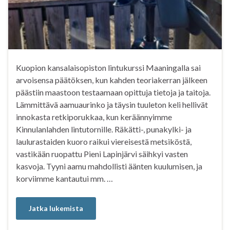
Kuopion kansalaisopiston lintukurssi Maaningalla sai
arvoisensa päätöksen, kun kahden teoriakerran jälkeen
päästiin maastoon testaamaan opittuja tietoja ja taitoja.
Lämmittävä aamuaurinko ja täysin tuuleton keli hellivät
innokasta retkiporukkaa, kun keräännyimme
Kinnulanlahden lintutornille. Räkätti-, punakylki- ja
laulurastaiden kuoro raikui viereisestä metsiköstä,
vastikään ruopattu Pieni Lapinjärvi säihkyi vasten
kasvoja. Tyyni aamu mahdollisti äänten kuulumisen, ja
korviimme kantautui mm. …
Jatka lukemista