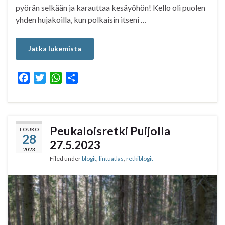
pyörän selkään ja karauttaa kesäyöhön! Kello oli puolen
yhden hujakoilla, kun polkaisin itseni …
Jatka lukemista
F
T
W
S
a
w
h
h
c
i
a
a
e
t
t
r
b
t
s
e
Peukaloisretki Puijolla
TOUKO
28
o
e
A
27.5.2023
o
r
p
2023
Filed under
blogit
,
lintuatlas
,
retkiblogit
k
p