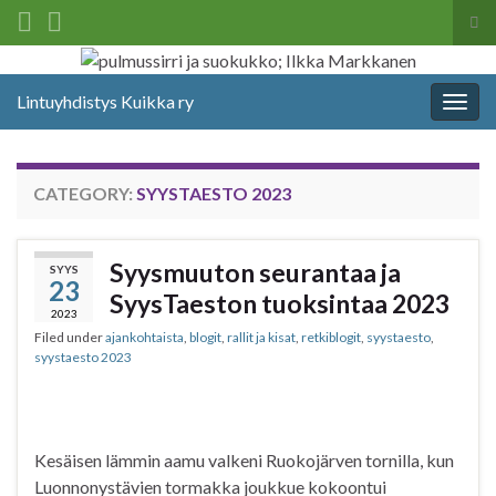
Tog
sea
Search for:
for
Lintuyhdistys Kuikka ry
Togg
navig
CATEGORY:
SYYSTAESTO 2023
Syysmuuton seurantaa ja
SYYS
23
SyysTaeston tuoksintaa 2023
2023
Filed under
ajankohtaista
,
blogit
,
rallit ja kisat
,
retkiblogit
,
syystaesto
,
syystaesto 2023
Kesäisen lämmin aamu valkeni Ruokojärven tornilla, kun
Luonnonystävien tormakka joukkue kokoontui