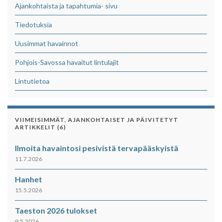
Ajankohtaista ja tapahtumia- sivu
Tiedotuksia
Uusimmat havainnot
Pohjois-Savossa havaitut lintulajit
Lintutietoa
VIIMEISIMMÄT, AJANKOHTAISET JA PÄIVITETYT
ARTIKKELIT (6)
Ilmoita havaintosi pesivistä tervapääskyistä
11.7.2026
Hanhet
15.5.2026
Taeston 2026 tulokset
9.5.2026