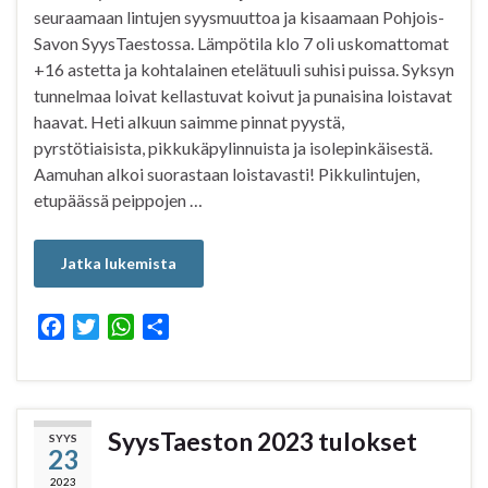
seuraamaan lintujen syysmuuttoa ja kisaamaan Pohjois-
Savon SyysTaestossa. Lämpötila klo 7 oli uskomattomat
+16 astetta ja kohtalainen etelätuuli suhisi puissa. Syksyn
tunnelmaa loivat kellastuvat koivut ja punaisina loistavat
haavat. Heti alkuun saimme pinnat pyystä,
pyrstötiaisista, pikkukäpylinnuista ja isolepinkäisestä.
Aamuhan alkoi suorastaan loistavasti! Pikkulintujen,
etupäässä peippojen …
Jatka lukemista
F
T
W
S
a
w
h
h
c
i
a
a
e
t
t
r
b
t
s
e
SyysTaeston 2023 tulokset
SYYS
23
o
e
A
o
r
p
2023