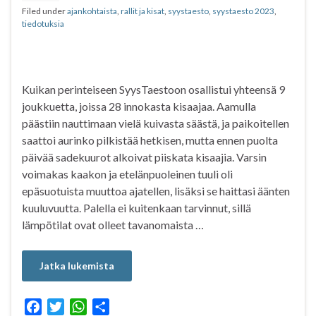
Filed under
ajankohtaista
,
rallit ja kisat
,
syystaesto
,
syystaesto 2023
,
k
p
tiedotuksia
Kuikan perinteiseen SyysTaestoon osallistui yhteensä 9
joukkuetta, joissa 28 innokasta kisaajaa. Aamulla
päästiin nauttimaan vielä kuivasta säästä, ja paikoitellen
saattoi aurinko pilkistää hetkisen, mutta ennen puolta
päivää sadekuurot alkoivat piiskata kisaajia. Varsin
voimakas kaakon ja etelänpuoleinen tuuli oli
epäsuotuista muuttoa ajatellen, lisäksi se haittasi äänten
kuuluvuutta. Palella ei kuitenkaan tarvinnut, sillä
lämpötilat ovat olleet tavanomaista …
Jatka lukemista
F
T
W
S