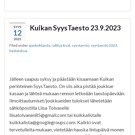
a
w
h
h
c
i
a
a
e
t
t
r
b
t
s
e
Kuikan SyysTaesto 23.9.2023
SYYS
12
o
e
A
o
r
p
2023
Filed under
ajankohtaista
,
rallit ja kisat
,
syystaesto
,
syystaesto 2023
,
k
p
tiedotuksia
Jälleen saapuu syksy ja päästään kisaamaan Kuikan
perinteinen SyysTaesto. On siis aika pistää joukkue
kasaan ja lähteä mukaan rennon letkeään taestopäevään.
Ilmoittautumiset/joukkueiden tulokset lähetetään
sähköpostilla Liisa Tolvaselle
liisatolvanen85@gmail.com tai kuikkalistalle
kuikkalista@googlegroups.com. Kaikki ovat
tervetulleita mukaan, vietetään hauska lintupäivä monen