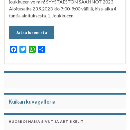
joukkueen voimin! SYYSTAESTON SÄÄNNÖT 2023
Aloitusaika 23.9.2023 klo 7:00-9:00 välillä, kisa-aika 4
tuntia aloituksesta. 1. Joukkueen …
Jatka lukemista
F
T
W
S
a
w
h
h
c
i
a
a
e
t
t
r
b
t
s
e
o
e
A
o
r
p
k
p
Kuikan kuvagalleria
HUOMIOI NÄMÄ SIVUT JA ARTIKKELIT