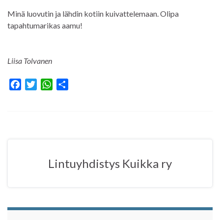
Minä luovutin ja lähdin kotiin kuivattelemaan. Olipa
tapahtumarikas aamu!
Liisa Tolvanen
F
T
W
S
a
w
h
h
c
i
a
a
e
t
t
r
b
t
s
e
o
e
A
o
r
p
Lintuyhdistys Kuikka ry
k
p