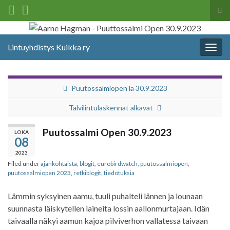
Tog
sea
Search for:
for
Lintuyhdistys Kuikka ry
Togg
navig
Puutossalmiopen la 30.9.2023
Talvilintulaskennat alkavat
Puutossalmi Open 30.9.2023
LOKA
08
2023
Filed under
ajankohtaista
,
blogit
,
eurobirdwatch
,
puutossalmiopen
,
puutossalmiopen 2023
,
retkiblogit
,
tiedotuksia
Lämmin syksyinen aamu, tuuli puhalteli lännen ja lounaan
suunnasta läiskytellen laineita lossin aallonmurtajaan. Idän
taivaalla näkyi aamun kajoa pilviverhon vallatessa taivaan