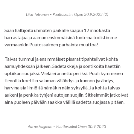
Liisa Tolvanen – Puuttossalmi Open 30.9.2023 (2)
Sään haltijoita uhmaten paikalle saapui 12 innokasta
harrastajaa ja aamun ensimmäisinä tunteina todistimme
varmaankin Puutossalmen parhainta muuttoa!
Taivas tummui ja ensimmäiset pisarat tipahtelivat kohta
aamuyhdeksän jälkeen. Sadetakkeja ja sontikoita haettiin
optiikan suojaksi. Vielä ei annettu periksi. Puoli kymmenen
tienoilla koettiin salaman välähdys ja kunnon jyrähdys,
harvinaisia ilmiöitä nämäkin näin syksyllä. Ja kohta taivas
aukeni ja penkka tyhjeni autojen suojiin. Sitkeimmät jatkoivat
aina puoleen päivään saakka välillä sadetta suojassa pitäen.
Aarne Hagman – Puuttossalmi Open 30.9.2023