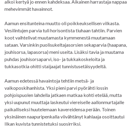
alkoi kertyä jo ennen kahdeksaa. Aikainen harrastaja nappaa
mehevimmät havainnot.
Aamun ensitunteina muutto oli poikkeuksellisen vilkasta.
Vesilintujen parvia tuli horisontista tiuhaan tahtiin. Parvien
koot vaihtelivat muutamasta kymmenestä muutamaan
sataan. Varsinkin puolisukeltajasorsien sekaparvia (haapana,
jouhisorsa, lapasorsa) meni useita. Lisäksi tavia ja muutama
puhdas jouhisorsaparvi, iso- ja tukkakoskeloita ja
tukkasotkia ohitti staijaajat tunnistusetäisyydeltä.
Aamun edetessä havaintoja tehtiin metsä- ja
valkoposkihanhista. Yksi pieni parvi pyörähti lossin
pohjoispuolen lahdella jatkaen matkaa kohti etelää, mutta
yksi uupunut muuttaja laskeutui viereiselle aallonmurtajalle
paikalliseksi huutelemaan kavereidensa perään. Toinen
yksinäinen naapuripenkalla viivähtänyt kahlaaja osoittautui
Ilkan kuvista tunnistetuksi suosirriksi.