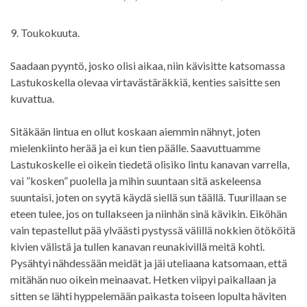
9. Toukokuuta.
Saadaan pyyntö, josko olisi aikaa, niin kävisitte katsomassa
Lastukoskella olevaa virtavästäräkkiä, kenties saisitte sen
kuvattua.
Sitäkään lintua en ollut koskaan aiemmin nähnyt, joten
mielenkiinto herää ja ei kun tien päälle. Saavuttuamme
Lastukoskelle ei oikein tiedetä olisiko lintu kanavan varrella,
vai ”kosken” puolella ja mihin suuntaan sitä askeleensa
suuntaisi, joten on syytä käydä siellä sun täällä. Tuurillaan se
eteen tulee, jos on tullakseen ja niinhän sinä kävikin. Eiköhän
vain tepastellut pää ylväästi pystyssä välillä nokkien ötököitä
kivien välistä ja tullen kanavan reunakivillä meitä kohti.
Pysähtyi nähdessään meidät ja jäi uteliaana katsomaan, että
mitähän nuo oikein meinaavat. Hetken viipyi paikallaan ja
sitten se lähti hyppelemään paikasta toiseen lopulta häviten