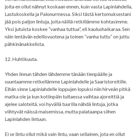
joita en ollut nähnyt koskaan ennen, kuin vasta Lapinlahdella,
Lastukoskella ja Palonurmessa. Siksi tästä kertomuksestani
jää pois paljon lintuja, joita näillä retkillämme kohtasimme.
Yksi jutuista koskee ”vanhaa tuttua”, eli kaulushaikaraa. Sen
näin lentävän edellisvuotena ja toinen ”vanha tuttu” on juttu
pähkinänakkelista.
12. Huhtikuuta.
Yhden linnun tähden lähdemme tänään tienpäälle ja
suuntaamme retkellämme Lapinlahdelle ja Saaristoreitille.
Eihän sinne Lapinlahdelle loppujen lopuksi niin hirveän pitkä
matka ole ja kun kotiinpäin tultaessa vaihtaa ajoreittiä ja
ajelee saloteitä, voi hyvällä tuurilla nähdä lintuja, jotka
viihtyvät näissä maisemissa, mutta palataanpa siihen
Lapinlahden lintuun.
Ei se lintu ollut mikä vain lintu, vaan sellainen, jota en ollut