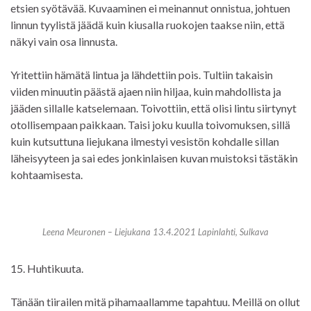
etsien syötävää. Kuvaaminen ei meinannut onnistua, johtuen
linnun tyylistä jäädä kuin kiusalla ruokojen taakse niin, että
näkyi vain osa linnusta.
Yritettiin hämätä lintua ja lähdettiin pois. Tultiin takaisin
viiden minuutin päästä ajaen niin hiljaa, kuin mahdollista ja
jääden sillalle katselemaan. Toivottiin, että olisi lintu siirtynyt
otollisempaan paikkaan. Taisi joku kuulla toivomuksen, sillä
kuin kutsuttuna liejukana ilmestyi vesistön kohdalle sillan
läheisyyteen ja sai edes jonkinlaisen kuvan muistoksi tästäkin
kohtaamisesta.
Leena Meuronen – Liejukana 13.4.2021 Lapinlahti, Sulkava
15. Huhtikuuta.
Tänään tiirailen mitä pihamaallamme tapahtuu. Meillä on ollut