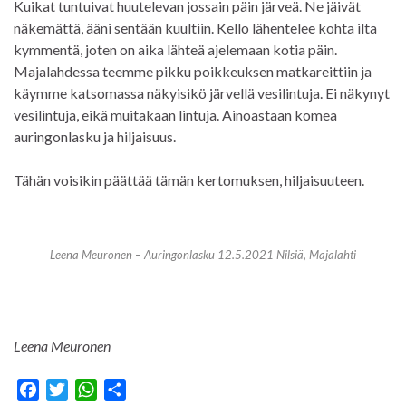
Kuikat tuntuivat huutelevan jossain päin järveä. Ne jäivät
näkemättä, ääni sentään kuultiin. Kello lähentelee kohta ilta
kymmentä, joten on aika lähteä ajelemaan kotia päin.
Majalahdessa teemme pikku poikkeuksen matkareittiin ja
käymme katsomassa näkyisikö järvellä vesilintuja. Ei näkynyt
vesilintuja, eikä muitakaan lintuja. Ainoastaan komea
auringonlasku ja hiljaisuus.
Tähän voisikin päättää tämän kertomuksen, hiljaisuuteen.
Leena Meuronen – Auringonlasku 12.5.2021 Nilsiä, Majalahti
Leena Meuronen
F
T
W
S