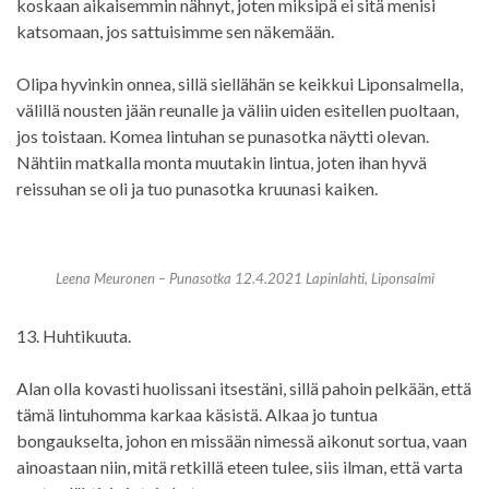
koskaan aikaisemmin nähnyt, joten miksipä ei sitä menisi
katsomaan, jos sattuisimme sen näkemään.
Olipa hyvinkin onnea, sillä siellähän se keikkui Liponsalmella,
välillä nousten jään reunalle ja väliin uiden esitellen puoltaan,
jos toistaan. Komea lintuhan se punasotka näytti olevan.
Nähtiin matkalla monta muutakin lintua, joten ihan hyvä
reissuhan se oli ja tuo punasotka kruunasi kaiken.
Leena Meuronen – Punasotka 12.4.2021 Lapinlahti, Liponsalmi
13. Huhtikuuta.
Alan olla kovasti huolissani itsestäni, sillä pahoin pelkään, että
tämä lintuhomma karkaa käsistä. Alkaa jo tuntua
bongaukselta, johon en missään nimessä aikonut sortua, vaan
ainoastaan niin, mitä retkillä eteen tulee, siis ilman, että varta