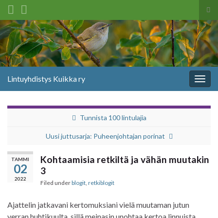
Tog
sea
Search for:
for
Lintuyhdistys Kuikka ry
Togg
navig
Tunnista 100 lintulajia
Uusi juttusarja: Puheenjohtajan porinat
Kohtaamisia retkiltä ja vähän muutakin
TAMMI
02
3
2022
Filed under
blogit
,
retkiblogit
Ajattelin jatkavani kertomuksiani vielä muutaman jutun
verran huhtikuulta, sillä meinasin unohtaa kertoa linnuista,