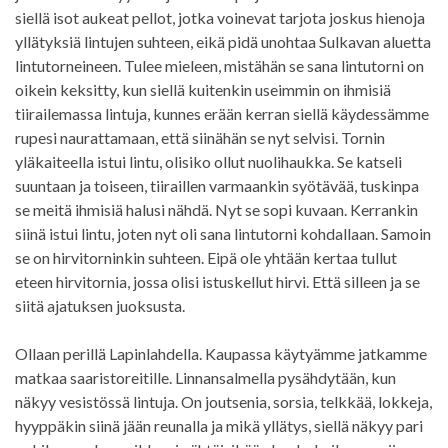
siellä isot aukeat pellot, jotka voinevat tarjota joskus hienoja
yllätyksiä lintujen suhteen, eikä pidä unohtaa Sulkavan aluetta
lintutorneineen. Tulee mieleen, mistähän se sana lintutorni on
oikein keksitty, kun siellä kuitenkin useimmin on ihmisiä
tiirailemassa lintuja, kunnes erään kerran siellä käydessämme
rupesi naurattamaan, että siinähän se nyt selvisi. Tornin
yläkaiteella istui lintu, olisiko ollut nuolihaukka. Se katseli
suuntaan ja toiseen, tiiraillen varmaankin syötävää, tuskinpa
se meitä ihmisiä halusi nähdä. Nyt se sopi kuvaan. Kerrankin
siinä istui lintu, joten nyt oli sana lintutorni kohdallaan. Samoin
se on hirvitorninkin suhteen. Eipä ole yhtään kertaa tullut
eteen hirvitornia, jossa olisi istuskellut hirvi. Että silleen ja se
siitä ajatuksen juoksusta.
Ollaan perillä Lapinlahdella. Kaupassa käytyämme jatkamme
matkaa saaristoreitille. Linnansalmella pysähdytään, kun
näkyy vesistössä lintuja. On joutsenia, sorsia, telkkää, lokkeja,
hyyppäkin siinä jään reunalla ja mikä yllätys, siellä näkyy pari