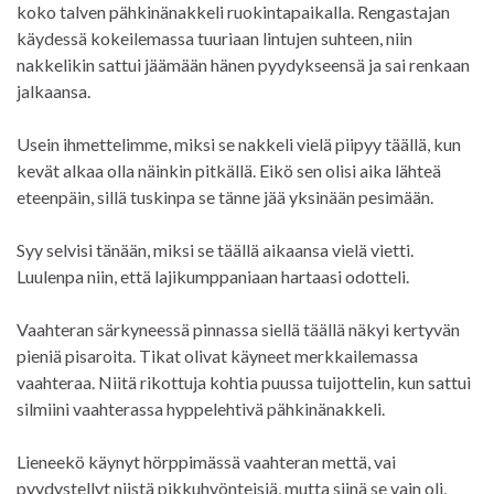
koko talven pähkinänakkeli ruokintapaikalla. Rengastajan
käydessä kokeilemassa tuuriaan lintujen suhteen, niin
nakkelikin sattui jäämään hänen pyydykseensä ja sai renkaan
jalkaansa.
Usein ihmettelimme, miksi se nakkeli vielä piipyy täällä, kun
kevät alkaa olla näinkin pitkällä. Eikö sen olisi aika lähteä
eteenpäin, sillä tuskinpa se tänne jää yksinään pesimään.
Syy selvisi tänään, miksi se täällä aikaansa vielä vietti.
Luulenpa niin, että lajikumppaniaan hartaasi odotteli.
Vaahteran särkyneessä pinnassa siellä täällä näkyi kertyvän
pieniä pisaroita. Tikat olivat käyneet merkkailemassa
vaahteraa. Niitä rikottuja kohtia puussa tuijottelin, kun sattui
silmiini vaahterassa hyppelehtivä pähkinänakkeli.
Lieneekö käynyt hörppimässä vaahteran mettä, vai
pyydystellyt niistä pikkuhyönteisiä, mutta siinä se vain oli,