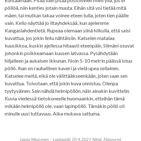
kohtaamaan. Pitää vain pitää positiivinen mieli yllä, jos ei
pöllöä, niin kenties jotain muuta. Eihän sitä voi tietää mitä
mäen, tai mutkan takaa voinee eteen tulla, joten tien päälle
vain. Kello näyttää jo iltayhdeksää, kun ajelemme
Kangaslahdentietä. Rupeaa olemaan siinä hilkulla, että saisi
kuvattua, jos jokin lintu nähtäisiin. Katselen matalaa
kuusikkoa, kuskin ajellessa hitaasti eteenpäin. Silmäni osuvat
johonkin poikkeamaan kuusen latvassa. Pysähdytään
hiljalleen ja aukaisen ikkunan. Noin 5-10 metrin päässä istuu
pöllö. Ihan on rauhallinen kaveri ja vielä upea sellainen.
Katselee meitä, eikä ole välittääkseenkään, joten saan sen
kuvattua. Toivotaan, että jokin kuva onnistuu. Olenpa
tyytyväinen. Sain nähdä helmipöllön, näin ainakin kuvittelin.
Kuvia viedessä tietokoneelle huomaankin, etteihän tämä
mikään helmipöllö ole, vaan lapinpöllö. Tämäkin pöllö oli
minulle uusi tuttavuus. Aika mukava sattuma.
Leena Meuronen – Lapinpöllö 20.4.2021 Nilsiä, Palonurmi