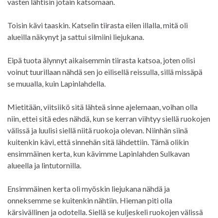
vasten lähtisin jotain katsomaan.
Toisin kävi taaskin. Katselin tiirasta eilen illalla, mitä oli
alueilla näkynyt ja sattui silmiini liejukana.
Eipä tuota älynnyt aikaisemmin tiirasta katsoa, joten olisi
voinut tuurillaan nähdä sen jo eilisellä reissulla, sillä missäpä
se muualla, kuin Lapinlahdella.
Mietitään, viitsiikö sitä lähteä sinne ajelemaan, voihan olla
niin, ettei sitä edes nähdä, kun se kerran viihtyy siellä ruokojen
välissä ja luulisi siellä niitä ruokoja olevan. Niinhän siinä
kuitenkin kävi, että sinnehän sitä lähdettiin. Tämä olikin
ensimmäinen kerta, kun kävimme Lapinlahden Sulkavan
alueella ja lintutornilla.
Ensimmäinen kerta oli myöskin liejukana nähdä ja
onneksemme se kuitenkin nähtiin. Hieman piti olla
kärsivällinen ja odotella. Siellä se kuljeskeli ruokojen välissä