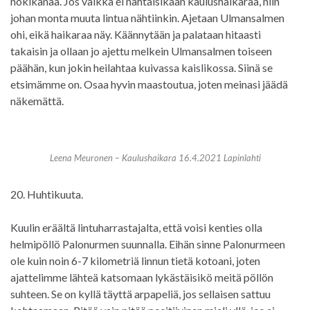
nokikanaa. Jos vaikka ei nähtäisikään kaulushaikaraa, niin
johan monta muuta lintua nähtiinkin. Ajetaan Ulmansalmen
ohi, eikä haikaraa näy. Käännytään ja palataan hitaasti
takaisin ja ollaan jo ajettu melkein Ulmansalmen toiseen
päähän, kun jokin heilahtaa kuivassa kaislikossa. Siinä se
etsimämme on. Osaa hyvin maastoutua, joten meinasi jäädä
näkemättä.
Leena Meuronen – Kaulushaikara 16.4.2021 Lapinlahti
20. Huhtikuuta.
Kuulin eräältä lintuharrastajalta, että voisi kenties olla
helmipöllö Palonurmen suunnalla. Eihän sinne Palonurmeen
ole kuin noin 6-7 kilometriä linnun tietä kotoani, joten
ajattelimme lähteä katsomaan lykästäisikö meitä pöllön
suhteen. Se on kyllä täyttä arpapeliä, jos sellaisen sattuu