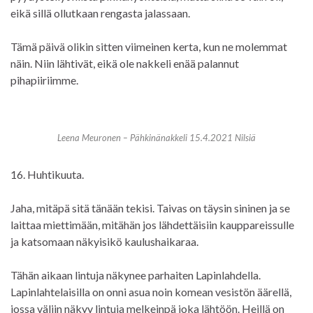
eikä sillä ollutkaan rengasta jalassaan.
Tämä päivä olikin sitten viimeinen kerta, kun ne molemmat
näin. Niin lähtivät, eikä ole nakkeli enää palannut
pihapiiriimme.
Leena Meuronen – Pähkinänakkeli 15.4.2021 Nilsiä
16. Huhtikuuta.
Jaha, mitäpä sitä tänään tekisi. Taivas on täysin sininen ja se
laittaa miettimään, mitähän jos lähdettäisiin kauppareissulle
ja katsomaan näkyisikö kaulushaikaraa.
Tähän aikaan lintuja näkynee parhaiten Lapinlahdella.
Lapinlahtelaisilla on onni asua noin komean vesistön äärellä,
jossa väliin näkyy lintuja melkeinpä joka lähtöön. Heillä on