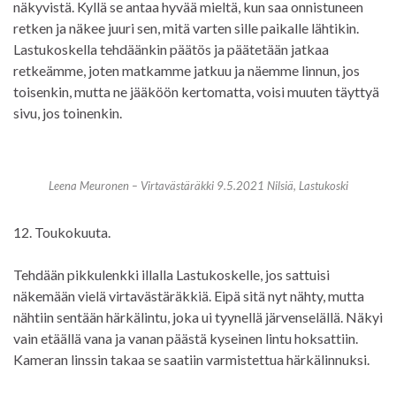
näkyvistä. Kyllä se antaa hyvää mieltä, kun saa onnistuneen
retken ja näkee juuri sen, mitä varten sille paikalle lähtikin.
Lastukoskella tehdäänkin päätös ja päätetään jatkaa
retkeämme, joten matkamme jatkuu ja näemme linnun, jos
toisenkin, mutta ne jääköön kertomatta, voisi muuten täyttyä
sivu, jos toinenkin.
Leena Meuronen – Virtavästäräkki 9.5.2021 Nilsiä, Lastukoski
12. Toukokuuta.
Tehdään pikkulenkki illalla Lastukoskelle, jos sattuisi
näkemään vielä virtavästäräkkiä. Eipä sitä nyt nähty, mutta
nähtiin sentään härkälintu, joka ui tyynellä järvenselällä. Näkyi
vain etäällä vana ja vanan päästä kyseinen lintu hoksattiin.
Kameran linssin takaa se saatiin varmistettua härkälinnuksi.