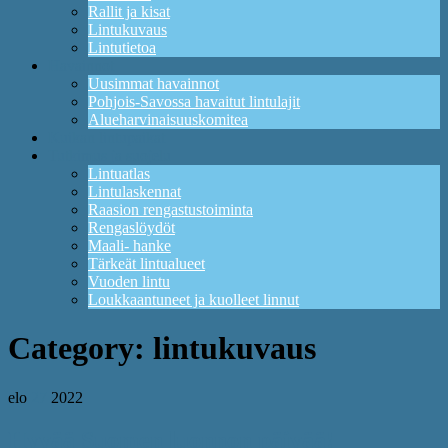
Rallit ja kisat
Lintukuvaus
Lintutietoa
Havainnot
Uusimmat havainnot
Pohjois-Savossa havaitut lintulajit
Alueharvinaisuuskomitea
Kuikan lintupaikat
Tutkimus ja suojelu
Lintuatlas
Lintulaskennat
Raasion rengastustoiminta
Rengaslöydöt
Maali- hanke
Tärkeät lintualueet
Vuoden lintu
Loukkaantuneet ja kuolleet linnut
Category:
lintukuvaus
elo
27
2022
Hyvää Suomen luonnon päivää!