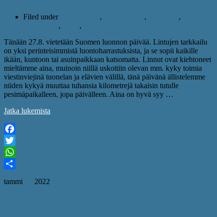
Filed under
ajankohtaista
,
lintuharrastus
,
lintukuvat
,
lintukuvaus
,
retket
,
tiedotuksia
Tänään 27.8. vietetään Suomen luonnon päivää. Lintujen tarkkailu
on yksi perinteisimmistä luontoharrastuksista, ja se sopii kaikille
ikään, kuntoon tai asuinpaikkaan katsomatta. Linnut ovat kiehtoneet
mieltämme aina, muinoin niillä uskottiin olevan mm. kyky toimia
viestinviejinä tuonelan ja elävien välillä, tänä päivänä ällistelemme
niiden kykyä muuttaa tuhansia kilometrejä takaisin tutulle
pesimäpaikalleen, jopa päivälleen. Aina on hyvä syy …
Jatka lukemista
Facebook
Twitter
WhatsApp
Share
tammi
26
2022
Tavoitteena eettinen ja ekologinen
lintuharrastus