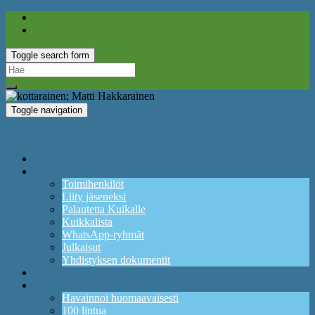
Toggle search form
Search
for:
Toggle navigation
Lintuyhdistys Kuikka ry
Etusivu
Yhdistys
Toimihenkilöt
Liity jäseneksi
Palautetta Kuikalle
Kuikkalista
WhatsApp-ryhmät
Julkaisut
Yhdistyksen dokumentit
Ajankohtaista ja tapahtumia
Lintuharrastus
Havainnoi huomaavaisesti
100 lintua