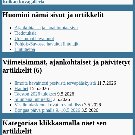
Kuikan kuvagalleria
Huomioi nämä sivut ja artikkelit
Ajankohtaista ja tapahtumia- sivu
Tiedotuksia
Uusimmat havainnot
Pohjois-Savossa havaitut lintulajit
Lintutietoa
Viimeisimmät, ajankohtaiset ja päivitetyt
artikkelit (6)
Ilmoita havaintosi pesivistä tervapääskyistä
11.7.2026
Hanhet
15.5.2026
Taeston 2026 tulokset
9.5.2026
Suuntana linturetki!
3.5.2026
Vesilintulaskennat ovat jo vauhdissa
3.5.2026
Bongaa päivä pihalla 9.-10.5.2026
3.5.2026
Kategoriaa klikkaamalla näet sen
artikkelit