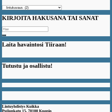
Kategoriaa
klikkaamalla
näet
KIRJOITA HAKUSANA TAI SANAT
sen
artikkelit
Search
for:
Laita havaintosi Tiiraan!
Tutustu ja osallistu!
Lintuyhdistys Kuikka
Puijonkatu 15, 70100 Kuopio