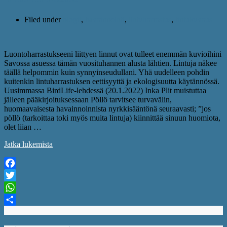
Filed under
blogit
,
havainnointi
,
lintuharrastus
,
lintukuvaus
Luontoharrastukseeni liittyen linnut ovat tulleet enemmän kuvioihini
Savossa asuessa tämän vuosituhannen alusta lähtien. Lintuja näkee
täällä helpommin kuin synnyinseudullani. Yhä uudelleen pohdin
kuitenkin lintuharrastuksen eettisyyttä ja ekologisuutta käytännössä.
Uusimmassa BirdLife-lehdessä (20.1.2022) Inka Plit muistuttaa
jälleen pääkirjoituksessaan Pöllö tarvitsee turvavälin,
huomaavaisesta havainnoinnista nyrkkisääntönä seuraavasti; ”jos
pöllö (tarkoittaa toki myös muita lintuja) kiinnittää sinuun huomiota,
olet liian …
Jatka lukemista
Facebook
Twitter
WhatsApp
Share