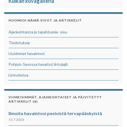
Kuikan kuvagalleria
HUOMIOI NÄMÄ SIVUT JA ARTIKKELIT
Ajankohtaista ja tapahtumia- sivu
Tiedotuksia
Uusimmat havainnot
Pohjois-Savossa havaitut lintulajit
Lintutietoa
VIIMEISIMMÄT, AJANKOHTAISET JA PÄIVITETYT
ARTIKKELIT (6)
Ilmoita havaintosi pesivistä tervapääskyistä
11.7.2026