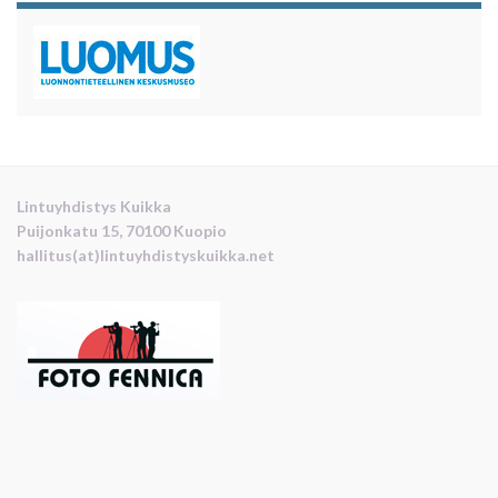
Lintuyhdistys Kuikka
Puijonkatu 15, 70100 Kuopio
hallitus(at)lintuyhdistyskuikka.net