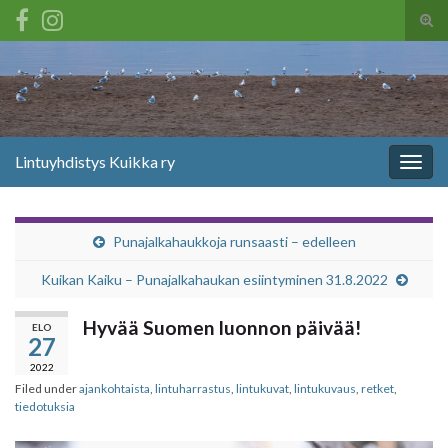
Tog
sear
Search for:
for
Lintuyhdistys Kuikka ry
Togg
navig
Punajalkahaukkoja runsaasti – edelleen
Kuikan Kaiku – Punajalkahaukan esiintyminen 31.8.2022
Hyvää Suomen luonnon päivää!
ELO
27
2022
Filed under
ajankohtaista
,
lintuharrastus
,
lintukuvat
,
lintukuvaus
,
retket
,
tiedotuksia