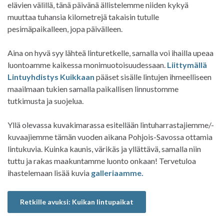
elävien välillä, tänä päivänä ällistelemme niiden kykyä
muuttaa tuhansia kilometrejä takaisin tutulle
pesimäpaikalleen, jopa päivälleen.
Aina on hyvä syy lähteä linturetkelle, samalla voi ihailla upeaa
luontoamme kaikessa monimuotoisuudessaan.
Liittymällä
Lintuyhdistys Kuikkaan
pääset sisälle lintujen ihmeelliseen
maailmaan tukien samalla paikallisen linnustomme
tutkimusta ja suojelua.
Yllä olevassa kuvakimarassa esitellään lintuharrastajiemme/-
kuvaajiemme tämän vuoden aikana Pohjois-Savossa ottamia
lintukuvia. Kuinka kaunis, värikäs ja yllättävä, samalla niin
tuttu ja rakas maakuntamme luonto onkaan! Tervetuloa
ihastelemaan lisää kuvia
galleriaamme.
Retkille avuksi: Kuikan lintupaikat