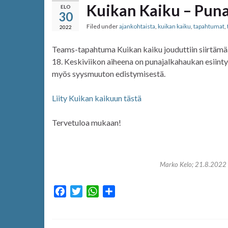
Kuikan Kaiku – Pun
ELO
30
Filed under
ajankohtaista
,
kuikan kaiku
,
tapahtumat
,
2022
Teams-tapahtuma Kuikan kaiku jouduttiin siirtämään
18. Keskiviikon aiheena on punajalkahaukan esiinty
myös syysmuuton edistymisestä.
Liity Kuikan kaikuun tästä
Tervetuloa mukaan!
Marko Kelo; 21.8.2022 
F
T
W
S
a
w
h
h
c
i
a
a
e
t
t
r