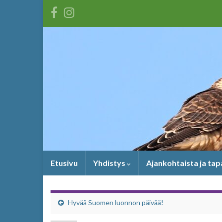
Etusivu
Yhdistys
Ajankohtaista ja ta
Hyvää Suomen luonnon päivää!