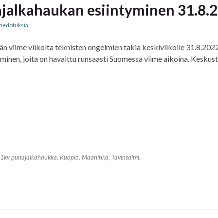
ajalkahaukan esiintyminen 31.8.
tiedotuksia
 viime viikolta teknisten ongelmien takia keskiviikolle 31.8.2022
minen, joita on havaittu runsaasti Suomessa viime aikoina. Keskus
1kv punajalkahaukka, Kuopio, Maaninka, Tavinsalmi.