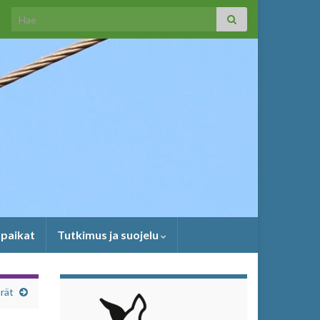
Search for:
upaikat
Tutkimus ja suojelu
rät