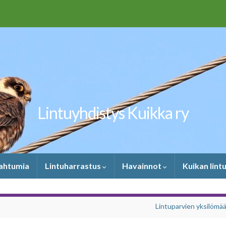
Lintuyhdistys Kuikka ry
pahtumia
Lintuharrastus
Havainnot
Kuikan lint
Lintuparvien yksilömää