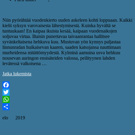
Niin pyörähtää vuodenkierto uuden askeleen kohti loppuaan. Kaikki
kielii syksyn varovaisesta lähestymisestä. Kuinka hyvältä se
tuntuukaan! En kaipaa ikuista kesää, kaipaan vuodenaikojen
soljuvaa virtaa. Iltaisin punertavaa taivaanrantaa hallitsee
syvänkeltaisena hehkuva kuu. Mustuvan yön kynnys paljastaa
linnunradan huikaisevan kaaren, saaden katsojansa nauttimaan
murheidensa mitättömyydestä. Kylminä aamuina usva hehkuu
nousevan auringon ensisäteiden valossa, peilityynen lahden
levätessä valkoisena …
Jatka lukemista
Facebook
Twitter
WhatsApp
Share
elo
03
2019
Retkiblogi: Harjujen kesä