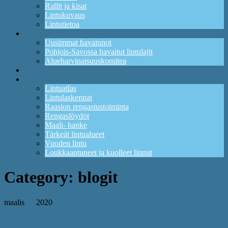
Rallit ja kisat
Lintukuvaus
Lintutietoa
Havainnot
Uusimmat havainnot
Pohjois-Savossa havaitut lintulajit
Alueharvinaisuuskomitea
Kuikan lintupaikat
Tutkimus ja suojelu
Lintuatlas
Lintulaskennat
Raasion rengastustoiminta
Rengaslöydöt
Maali- hanke
Tärkeät lintualueet
Vuoden lintu
Loukkaantuneet ja kuolleet linnut
Category:
blogit
maalis
11
2020
Retkiblogi: On maaliskuun alku