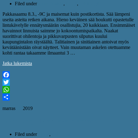
Filed under
ajankohtaista
,
blogit
,
retkiblogit
Pakkasaamu 8.3., -9C ja maisemat kuin postikortista. Sää lämpeni
useita asteita retken aikana. Hieno keväinen sää houkutti opastetulle
lintukävelylle ennätysmäärän osallistujia, 20 kaikkiaan. Ensimmäiset
havainnot linnuista saimme jo kokoontumispaikalta. Naakat
suorittivat ohilentoja ja pikkuvarpusten silputus kuului
kaupungintalon räystäältä. Talitiainen ja sinitiainen antoivat myös
kevätäänistään oivat näytteet. Vain muutaman askelen otettuamme
kohti rantaa takaamme ilmaantui 3 …
Jatka lukemista
Facebook
Twitter
WhatsApp
Share
marras
09
2019
Retkiblogi: Mahtava marraskuu
Filed under
blogit
,
retkiblogit