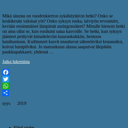
Mikä sinusta on vuodenkierron sykähdyttävin hetki? Onko se
keskikesän valoisat yöt? Onko syksyn ruska, talviyön revontulet,
kevään ensimmäiset lämpimät auringonsäteet? Minulle hienoin hetki
on aina ollut se, kun ensilumi sataa kasvoille. Se hetki, kun syksyn
jäänteet peittyvät kimalteleviin kuurankukkiin, hentoon
lumihuntuun. Kuihtuneet kasvit muuttuvat säkenöiviksi kruunuiksi,
koivut lumipilviksi. Jo marraskuun alussa saapuivat likipitäin
paukkupakkaset, yhdessä …
Jatka lukemista
Facebook
Twitter
WhatsApp
Share
syys
12
2019
Retkiblogi: Haikaroita
Filed under
blogit
,
retkiblogit