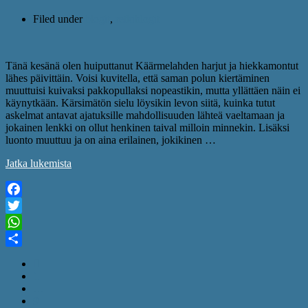
Filed under
blogit
,
retkiblogit
Tänä kesänä olen huiputtanut Käärmelahden harjut ja hiekkamontut
lähes päivittäin. Voisi kuvitella, että saman polun kiertäminen
muuttuisi kuivaksi pakkopullaksi nopeastikin, mutta yllättäen näin ei
käynytkään. Kärsimätön sielu löysikin levon siitä, kuinka tutut
askelmat antavat ajatuksille mahdollisuuden lähteä vaeltamaan ja
jokainen lenkki on ollut henkinen taival milloin minnekin. Lisäksi
luonto muuttuu ja on aina erilainen, jokikinen …
Jatka lukemista
Facebook
Twitter
WhatsApp
Share
1
…
9