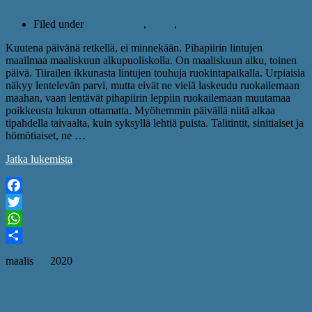
Filed under
ajankohtaista
,
blogit
,
retkiblogit
Kuutena päivänä retkellä, ei minnekään. Pihapiirin lintujen
maailmaa maaliskuun alkupuoliskolla. On maaliskuun alku, toinen
päivä. Tiirailen ikkunasta lintujen touhuja ruokintapaikalla. Urpiaisia
näkyy lentelevän parvi, mutta eivät ne vielä laskeudu ruokailemaan
maahan, vaan lentävät pihapiirin leppiin ruokailemaan muutamaa
poikkeusta lukuun ottamatta. Myöhemmin päivällä niitä alkaa
tipahdella taivaalta, kuin syksyllä lehtiä puista. Talitintit, sinitiaiset ja
hömötiaiset, ne …
Jatka lukemista
Facebook
Twitter
WhatsApp
Share
maalis
09
2020
Retkiblogi: Varkauden lintukävely