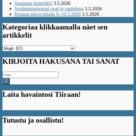
Suuntana linturetki!
3.5.2026
Vesilintulaskennat ovat jo vauhdissa
3.5.2026
Bongaa päivä pihalla 9.-10.5.2026
3.5.2026
Kategoriaa klikkaamalla näet sen
artikkelit
Kategoriaa
klikkaamalla
näet
KIRJOITA HAKUSANA TAI SANAT
sen
artikkelit
Search
for:
Laita havaintosi Tiiraan!
Tutustu ja osallistu!