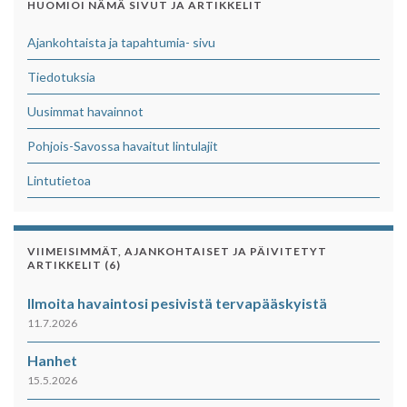
HUOMIOI NÄMÄ SIVUT JA ARTIKKELIT
Ajankohtaista ja tapahtumia- sivu
Tiedotuksia
Uusimmat havainnot
Pohjois-Savossa havaitut lintulajit
Lintutietoa
VIIMEISIMMÄT, AJANKOHTAISET JA PÄIVITETYT
ARTIKKELIT (6)
Ilmoita havaintosi pesivistä tervapääskyistä
11.7.2026
Hanhet
15.5.2026