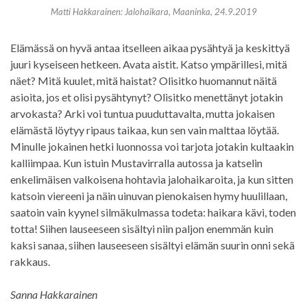
Matti Hakkarainen: Jalohaikara, Maaninka, 24.9.2019
Elämässä on hyvä antaa itselleen aikaa pysähtyä ja keskittyä
juuri kyseiseen hetkeen. Avata aistit. Katso ympärillesi, mitä
näet? Mitä kuulet, mitä haistat? Olisitko huomannut näitä
asioita, jos et olisi pysähtynyt? Olisitko menettänyt jotakin
arvokasta? Arki voi tuntua puuduttavalta, mutta jokaisen
elämästä löytyy ripaus taikaa, kun sen vain malttaa löytää.
Minulle jokainen hetki luonnossa voi tarjota jotakin kultaakin
kalliimpaa. Kun istuin Mustavirralla autossa ja katselin
enkelimäisen valkoisena hohtavia jalohaikaroita, ja kun sitten
katsoin viereeni ja näin uinuvan pienokaisen hymy huulillaan,
saatoin vain kyynel silmäkulmassa todeta: haikara kävi, toden
totta! Siihen lauseeseen sisältyi niin paljon enemmän kuin
kaksi sanaa, siihen lauseeseen sisältyi elämän suurin onni sekä
rakkaus.
Sanna Hakkarainen