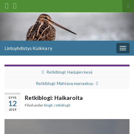
Tog
sea
Search for:
for
Lintuyhdistys Kuikka ry
Togg
navig
Retkiblogi: Harjujen kesä
Retkiblogi: Mahtava marraskuu
Retkiblogi: Haikaroita
SYYS
12
Filed under
blogit
,
retkiblogit
2019