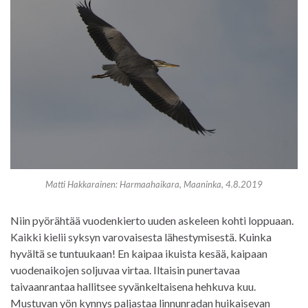
Matti Hakkarainen: Harmaahaikara, Maaninka, 4.8.2019
Niin pyörähtää vuodenkierto uuden askeleen kohti loppuaan.
Kaikki kielii syksyn varovaisesta lähestymisestä. Kuinka
hyvältä se tuntuukaan! En kaipaa ikuista kesää, kaipaan
vuodenaikojen soljuvaa virtaa. Iltaisin punertavaa
taivaanrantaa hallitsee syvänkeltaisena hehkuva kuu.
Mustuvan yön kynnys paljastaa linnunradan huikaisevan