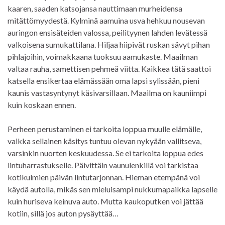
kaaren, saaden katsojansa nauttimaan murheidensa
mitättömyydestä. Kylminä aamuina usva hehkuu nousevan
auringon ensisäteiden valossa, peilityynen lahden levätessä
valkoisena sumukattilana. Hiljaa hiipivät ruskan sävyt pihan
pihlajoihin, voimakkaana tuoksuu aamukaste. Maailman
valtaa rauha, samettisen pehmeä viitta. Kaikkea tätä saattoi
katsella ensikertaa elämässään oma lapsi sylissään, pieni
kaunis vastasyntynyt käsivarsillaan. Maailma on kauniimpi
kuin koskaan ennen.
Perheen perustaminen ei tarkoita loppua muulle elämälle,
vaikka sellainen käsitys tuntuu olevan nykyään vallitseva,
varsinkin nuorten keskuudessa. Se ei tarkoita loppua edes
lintuharrastukselle. Päivittäin vaunulenkillä voi tarkistaa
kotikulmien päivän lintutarjonnan. Hieman etempänä voi
käydä autolla, mikäs sen mieluisampi nukkumapaikka lapselle
kuin huriseva keinuva auto. Mutta kaukoputken voi jättää
kotiin, sillä jos auton pysäyttää…