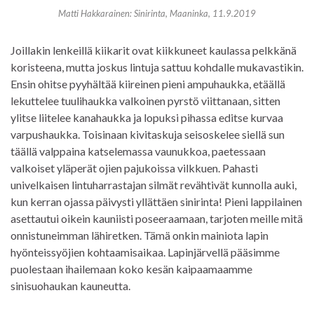
Matti Hakkarainen: Sinirinta, Maaninka, 11.9.2019
Joillakin lenkeillä kiikarit ovat kiikkuneet kaulassa pelkkänä
koristeena, mutta joskus lintuja sattuu kohdalle mukavastikin.
Ensin ohitse pyyhältää kiireinen pieni ampuhaukka, etäällä
lekuttelee tuulihaukka valkoinen pyrstö viittanaan, sitten
ylitse liitelee kanahaukka ja lopuksi pihassa editse kurvaa
varpushaukka. Toisinaan kivitaskuja seisoskelee siellä sun
täällä valppaina katselemassa vaunukkoa, paetessaan
valkoiset yläperät ojien pajukoissa vilkkuen. Pahasti
univelkaisen lintuharrastajan silmät revähtivät kunnolla auki,
kun kerran ojassa päivysti yllättäen sinirinta! Pieni lappilainen
asettautui oikein kauniisti poseeraamaan, tarjoten meille mitä
onnistuneimman lähiretken. Tämä onkin mainiota lapin
hyönteissyöjien kohtaamisaikaa. Lapinjärvellä pääsimme
puolestaan ihailemaan koko kesän kaipaamaamme
sinisuohaukan kauneutta.