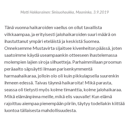
Matti Hakkarainen: Sinisuohaukka, Maaninka, 3.9.2019
Tänä vuonna haikaroiden vaellus on ollut tavallista
vilkkaampaa, ja erityisesti jalohaikaroiden suuri määrä on
ihastuttanut ympäri eteläistä ja keskistä Suomea.
Onneksemme Mustavirta sijaitsee kivenheiton päässä, joten
saatoimme käydä useampaankin otteeseen ihastelemassa
molempien lajien siroja silhuetteja. Parhaimmillaan proomun
peräaalto säpsäytti ilmaan parisenkymmentä
harmaahaikaraa, jolloin olo oli kuin pikkulapsella suurenkin
ihmeen edessä. Taivas täynnä haikaroita! Mikä parasta,
seassa oli tietysti myös kolme timanttia, kolme jalohaikaraa.
Mikä elämänpinna meille, mikä elis vauvalle! Kun elämä
rajoittuu aiempaa pienempään piiriin, täytyy todellakin kiittää
luontoa tällaisesta mahdollisuudesta.