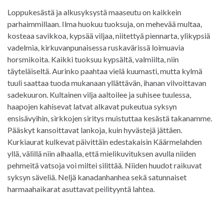
Loppukesästä ja alkusyksystä maaseutu on kaikkein
parhaimmillaan. Ilma huokuu tuoksuja, on mehevää multaa,
kosteaa savikkoa, kypsää viljaa, niitettyä piennarta, ylikypsiä
vadelmia, kirkuvanpunaisessa ruskavärissä loimuavia
horsmikoita. Kaikki tuoksuu kypsältä, valmiilta, niin
täyteläiseltä. Aurinko paahtaa vielä kuumasti, mutta kylmä
tuuli saattaa tuoda mukanaan yllättävän, ihanan vilvoittavan
sadekuuron. Kultainen vilja aaltoilee ja suhisee tuulessa,
haapojen kahisevat latvat alkavat pukeutua syksyn
ensisävyihin, sirkkojen siritys muistuttaa kesästä takanamme.
Pääskyt kansoittavat lankoja, kuin hyvästejä jättäen.
Kurkiaurat kulkevat päivittäin edestakaisin Käärmelahden
yllä, välillä niin alhaalla, että mielikuvituksen avulla niiden
pehmeitä vatsoja voi miltei silittää. Niiden huudot raikuvat
syksyn säveliä. Neljä kanadanhanhea sekä satunnaiset
harmaahaikarat asuttavat peilityyntä lahtea.