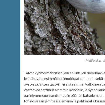
Matti Hakkara
Talvenkynnys merkitsee jälleen lintujen ruokinnan a
lennähtivät ensimmäiset innokkaat tali-, sini- sekä
pystyssä. Sitten täytyi hieraista silmiä. Valkoinen 
vastaavaa sattunut aiemmin kohdalle, ja nyt sellaine
parinkymmenen senttimetrin päähän katselemaan, le
tohinoissaan jemmasi siemeniä ja pähkinöitä kuusenr