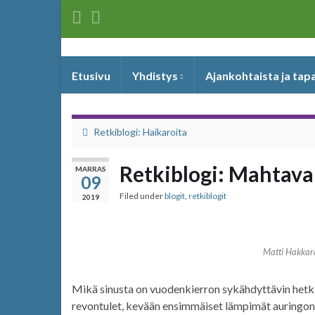
Etusivu
Yhdistys
Ajankohtaista ja ta
Retkiblogi: Haikaroita
Retkiblogi: Mahtav
MARRAS
09
Filed under
blogit
,
retkiblogit
2019
Matti Hakkar
Mikä sinusta on vuodenkierron sykähdyttävin hetki
revontulet, kevään ensimmäiset lämpimät auringonsät