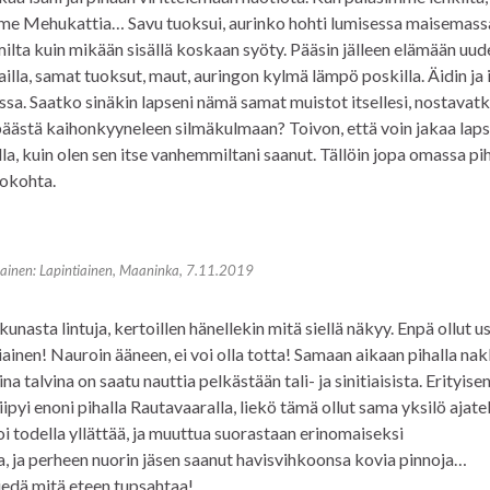
imme Mehukattia… Savu tuoksui, aurinko hohti lumisessa maisemass
mmilta kuin mikään sisällä koskaan syöty. Pääsin jälleen elämään uu
lla, samat tuoksut, maut, auringon kylmä lämpö poskilla. Äidin ja 
sa. Saatko sinäkin lapseni nämä samat muistot itsellesi, nostavat
äästä kaihonkyyneleen silmäkulmaan? Toivon, että voin jakaa laps
a, kuin olen sen itse vanhemmiltani saanut. Tällöin jopa omassa pi
hokohta.
ainen: Lapintiainen, Maaninka, 7.11.2019
unasta lintuja, kertoillen hänellekin mitä siellä näkyy. Enpä ollut 
iainen! Nauroin ääneen, ei voi olla totta! Samaan aikaan pihalla nakk
a talvina on saatu nauttia pelkästään tali- ja sinitiaisista. Erityise
iipyi enoni pihalla Rautavaaralla, liekö tämä ollut sama yksilö ajatel
 todella yllättää, ja muuttua suorastaan erinomaiseksi
a, ja perheen nuorin jäsen saanut havisvihkoonsa kovia pinnoja…
iedä mitä eteen tupsahtaa!