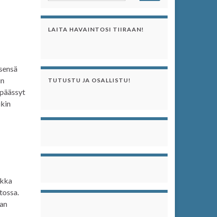
LAITA HAVAINTOSI TIIRAAN!
tsensä
in
TUTUSTU JA OSALLISTU!
 päässyt
ikin
akka
tossa.
van