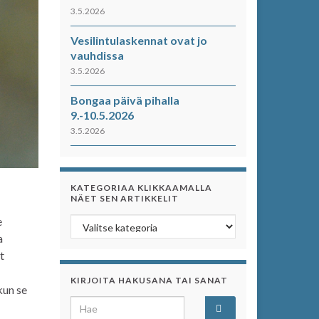
3.5.2026
Vesilintulaskennat ovat jo
vauhdissa
3.5.2026
Bongaa päivä pihalla
9.-10.5.2026
3.5.2026
KATEGORIAA KLIKKAAMALLA
NÄET SEN ARTIKKELIT
e
Kategoriaa klikkaamalla näet sen artikkelit
a
t
KIRJOITA HAKUSANA TAI SANAT
kun se
Search for: