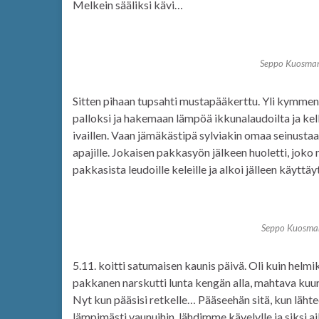
Melkein sääliksi kävi…
Seppo Kuosman
Sitten pihaan tupsahti mustapääkerttu. Yli kymme
palloksi ja hakemaan lämpöä ikkunalaudoilta ja kel
ivaillen. Vaan jämäkästipä sylviakin omaa seinustaan
apajille. Jokaisen pakkasyön jälkeen huoletti, joko 
pakkasista leudoille keleille ja alkoi jälleen käyttäy
Seppo Kuosman
5.11. koitti satumaisen kaunis päivä. Oli kuin helm
pakkanen narskutti lunta kengän alla, mahtava kuura
Nyt kun pääsisi retkelle… Pääseehän sitä, kun läht
lämpimästi vaunuihin, lähdimme kävelylle ja siksi ai