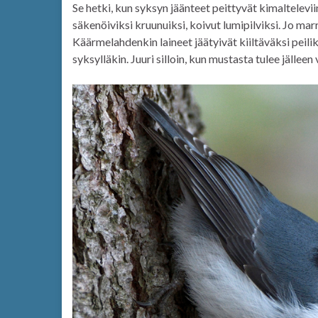
Se hetki, kun syksyn jäänteet peittyvät kimaltelev
säkenöiviksi kruunuiksi, koivut lumipilviksi. Jo m
Käärmelahdenkin laineet jäätyivät kiiltäväksi peilik
syksylläkin. Juuri silloin, kun mustasta tulee jäll