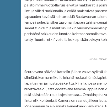
paistoimme nuotiolla ruisleivät ja makkarat ja jo
lintuja vilisti ruokinnalla ja eväät maistuivat pare
lapsuuden keväisiä hiihtoretkiä Rautavaaran salomai
lempeä puhe. Ensikertaa oman lapsen tuhina vaunuis
samat tuoksut ja maut sinullekin vuosikymmenien p
perintönä rakkauden luontoa kohtaan samalla tavall
tehty ”luontoretki” voi olla koko pitkän syksyn ko
Sanna Hakkar
Seuraavana päivänä katselin jälleen vauva sylissä ikk
silmiäni, kun nurmikolle lehahti ruskea hömö, lapint
lapintiainen ja mustapääkerttu. Pihalla, jossa aiempin
huvittavaa oli, että edeltävänä talvena lappilainen v
että säästetään raukkojen bensaa… Omakin piha voi
linturetkikohteeksi! Kamera on saanut jälleen laula
Pihabongausta ei kannata kenenkään ylenkatsoa, t