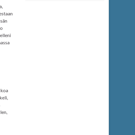
a,
destaan
isän
ko
elleni
hassa
uskoa
eli,
n
len,