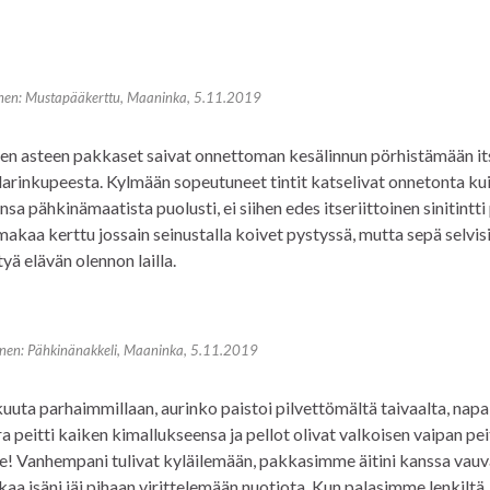
en: Mustapääkerttu, Maaninka, 5.11.2019
nen asteen pakkaset saivat onnettoman kesälinnun pörhistämään i
larinkupeesta. Kylmään sopeutuneet tintit katselivat onnetonta ku
sa pähkinämaatista puolusti, ei siihen edes itseriittoinen sinitintti
makaa kerttu jossain seinustalla koivet pystyssä, mutta sepä selvis
tyä elävän olennon lailla.
en: Pähkinänakkeli, Maaninka, 5.11.2019
ikuuta parhaimmillaan, aurinko paistoi pilvettömältä taivaalta, nap
 peitti kaiken kimallukseensa ja pellot olivat valkoisen vaipan pei
ee! Vanhempani tulivat kyläilemään, pakkasimme äitini kanssa vau
kaa isäni jäi pihaan virittelemään nuotiota. Kun palasimme lenkiltä,