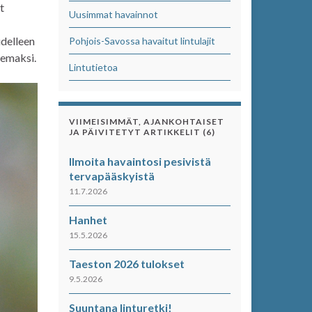
t
Uusimmat havainnot
udelleen
Pohjois-Savossa havaitut lintulajit
semaksi.
Lintutietoa
VIIMEISIMMÄT, AJANKOHTAISET
JA PÄIVITETYT ARTIKKELIT (6)
Ilmoita havaintosi pesivistä
tervapääskyistä
11.7.2026
Hanhet
15.5.2026
Taeston 2026 tulokset
9.5.2026
Suuntana linturetki!