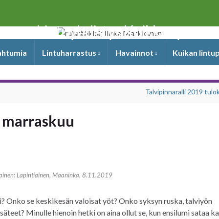
Lintuyhdistys Kuikka ry
pahtumia
Lintuharrastus
Havainnot
Kuikan lintu
Talvipinnaralli 2019 tulo
a marraskuu
ainen: Lapintiainen, Maaninka, 8.11.2019
? Onko se keskikesän valoisat yöt? Onko syksyn ruska, talviyön
eet? Minulle hienoin hetki on aina ollut se, kun ensilumi sataa kas