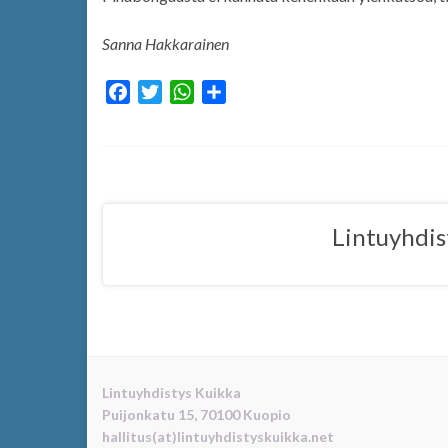
Sanna Hakkarainen
F
T
W
S
a
w
h
h
c
i
a
a
e
t
t
r
b
t
s
e
o
e
A
Lintuyhdis
o
r
p
k
p
Lintuyhdistys Kuikka
Puijonkatu 15, 70100 Kuopio
hallitus(at)lintuyhdistyskuikka.net