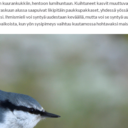
iin kuurankukkiin, hentoon lumihuntuun. Kuihtuneet kasvit muuttuva
arraskuun alussa saapuivat likipitäin paukkupakkaset, yhdessä yössä
si. Ihmismieli voi syntyä uudestaan keväällä, mutta voi se syntyä u
een valkoista, kun yön sysipimeys vaihtuu kuutamossa hohtavaksi mai