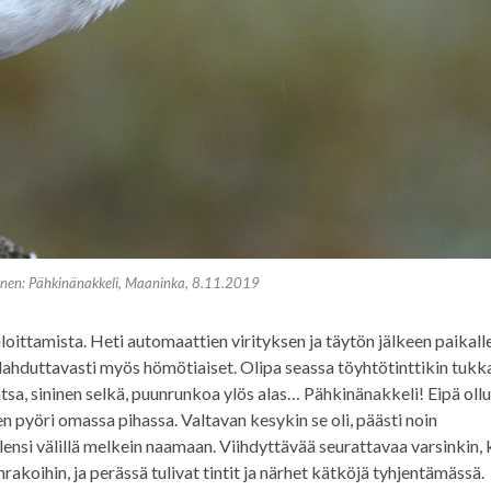
inen: Pähkinänakkeli, Maaninka, 8.11.2019
loittamista. Heti automaattien virityksen ja täytön jälkeen paikall
 ilahduttavasti myös hömötiaiset. Olipa seassa töyhtötinttikin tukk
vatsa, sininen selkä, puunrunkoa ylös alas… Pähkinänakkeli! Eipä ollu
n pyöri omassa pihassa. Valtavan kesykin se oli, päästi noin
nsi välillä melkein naamaan. Viihdyttävää seurattavaa varsinkin, 
akoihin, ja perässä tulivat tintit ja närhet kätköjä tyhjentämässä.