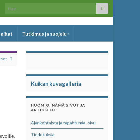
Search for:
paikat
Tutkimus ja suojelu
kset
Kuikan kuvagalleria
HUOMIOI NÄMÄ SIVUT JA
ARTIKKELIT
Ajankohtaista ja tapahtumia- sivu
Tiedotuksia
voille.