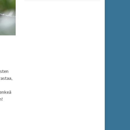
isten
rastaa,
henkeä
n!