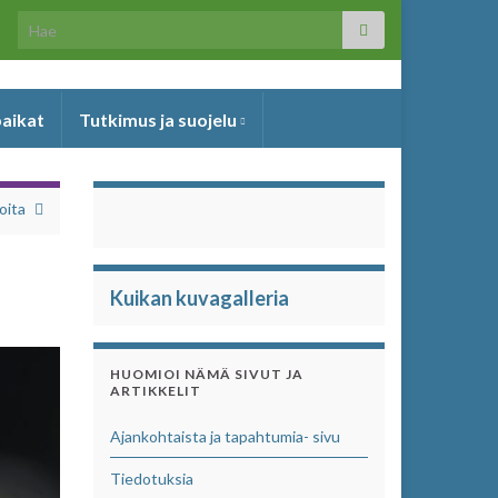
Search for:
paikat
Tutkimus ja suojelu
oita
Kuikan kuvagalleria
HUOMIOI NÄMÄ SIVUT JA
ARTIKKELIT
Ajankohtaista ja tapahtumia- sivu
Tiedotuksia