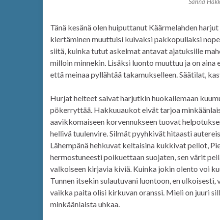
Sanna Hakk
Tänä kesänä olen huiputtanut Käärmelahden harjut j
kiertäminen muuttuisi kuivaksi pakkopullaksi nopeas
siitä, kuinka tutut askelmat antavat ajatuksille mah
milloin minnekin. Lisäksi luonto muuttuu ja on aina er
että meinaa pyllähtää takamukselleen. Säätilat, kasv
Hurjat helteet saivat harjutkin huokailemaan kuu
pökerryttää. Hakkuuaukot eivät tarjoa minkäänlaist
aavikkomaiseen korvennukseen tuovat helpotuksen harv
hellivä tuulenvire. Silmät pyyhkivät hitaasti autere
Lähempänä hehkuvat keltaisina kukkivat pellot, Pie
hermostuneesti poikuettaan suojaten, sen värit pe
valkoiseen kirjavia kiviä. Kuinka jokin olento voi 
Tunnen itsekin sulautuvani luontoon, en ulkoisesti, v
vaikka paita olisi kirkuvan oranssi. Mieli on juuri 
minkäänlaista uhkaa.