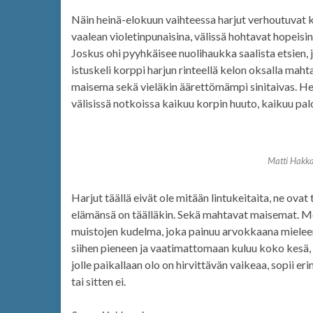
Näin heinä-elokuun vaihteessa harjut verhoutuvat
vaalean violetinpunaisina, välissä hohtavat hopeis
Joskus ohi pyyhkäisee nuolihaukka saalista etsien, j
istuskeli korppi harjun rinteellä kelon oksalla ma
maisema sekä vieläkin äärettömämpi sinitaivas. Hetki
välisissä notkoissa kaikuu korpin huuto, kaikuu palo
Matti Hakka
Harjut täällä eivät ole mitään lintukeitaita, ne ov
elämänsä on täälläkin. Sekä mahtavat maisemat. M
muistojen kudelma, joka painuu arvokkaana mieleen. 
siihen pieneen ja vaatimattomaan kuluu koko kesä, 
jolle paikallaan olo on hirvittävän vaikeaa, sopii e
tai sitten ei.