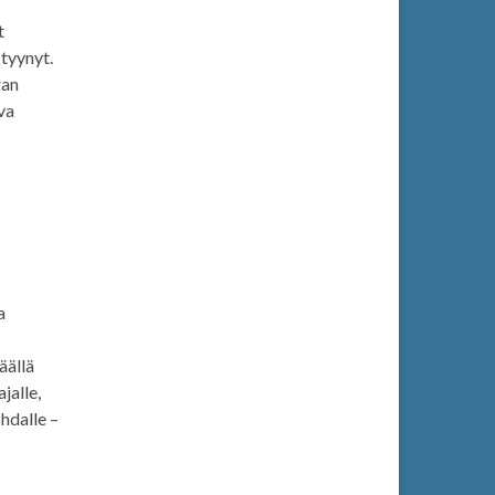
t
 tyynyt.
ran
va
a
äällä
jalle,
ohdalle –