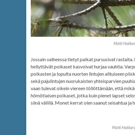
Matti Hakkar
Jossain vaiheessa tietyt paikat pursusivat rastaita
hellyttävät poikaset kasvoivat hurjaa vauhtia. Varpu
poikasten ja lopulta nuorten lintujen alituiseen pii
sekä pajulintujen nuorukaisten yhteisparvien puuhia
vaan tulevat oikein viereen töllöttämään, että mikä
hömötiaisen poikaset, jotka kuin pienet lapset sel
siinä välillä. Monet kerrat olen saanut seisahtua j
Matti Hakkar