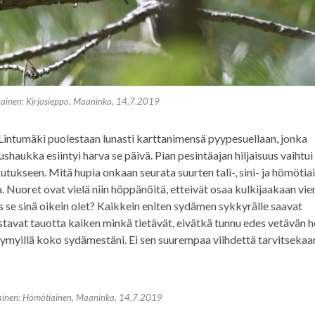
ainen: Kirjosieppo, Maaninka, 14.7.2019
. Lintumäki puolestaan lunasti karttanimensä pyypesuellaan, jonka
shaukka esiintyi harva se päivä. Pian pesintäajan hiljaisuus vaihtui
skutukseen. Mitä hupia onkaan seurata suurten tali-, sini- ja hömötia
. Nuoret ovat vielä niin höppänöitä, etteivät osaa kulkijaakaan vie
s se sinä oikein olet? Kaikkein eniten sydämen sykkyrälle saavat
ostavat tauotta kaiken minkä tietävät, eivätkä tunnu edes vetävän 
a hymyillä koko sydämestäni. Ei sen suurempaa viihdettä tarvitsekaa
ainen: Hömötiainen, Maaninka, 14.7.2019