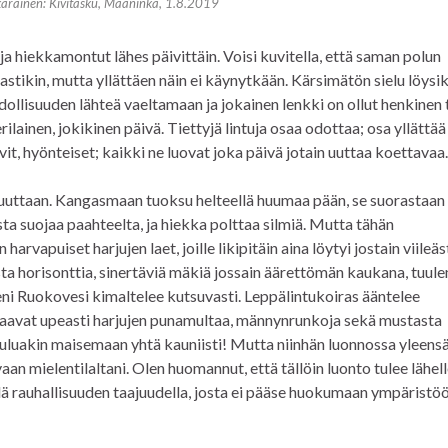
arainen: Kivitasku, Maaninka, 1.8.2019
a hiekkamontut lähes päivittäin. Voisi kuvitella, että saman polun
tikin, mutta yllättäen näin ei käynytkään. Kärsimätön sielu löysik
dollisuuden lähteä vaeltamaan ja jokainen lenkki on ollut henkinen 
ilainen, jokikinen päivä. Tiettyjä lintuja osaa odottaa; osa yllättää 
it, hyönteiset; kaikki ne luovat joka päivä jotain uuttaa koettavaa.
muuttaan. Kangasmaan tuoksu helteellä huumaa pään, se suorastaan
a suojaa paahteelta, ja hiekka polttaa silmiä. Mutta tähän
apuiset harjujen laet, joille likipitäin aina löytyi jostain viileäs
ista horisonttia, sinertäviä mäkiä jossain äärettömän kaukana, tuule
ni Ruokovesi kimaltelee kutsuvasti. Leppälintukoiras ääntelee
ilaavat upeasti harjujen punamultaa, männynrunkoja sekä mustasta
kuuluakin maisemaan yhtä kauniisti! Mutta niinhän luonnossa yleensä
aan mielentilaltani. Olen huomannut, että tällöin luonto tulee lähell
sillä rauhallisuuden taajuudella, josta ei pääse huokumaan ympäristö