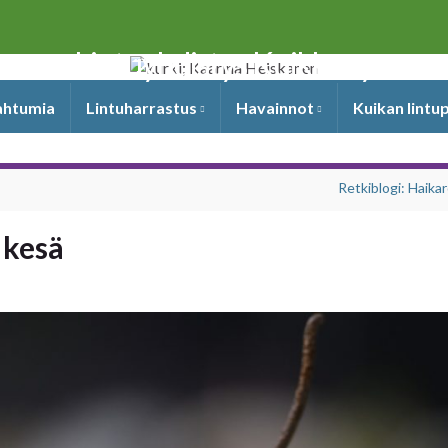
Lintuyhdistys Kuikka ry
pahtumia
Lintuharrastus
Havainnot
Kuikan lintu
Retkiblogi: Haikar
 kesä