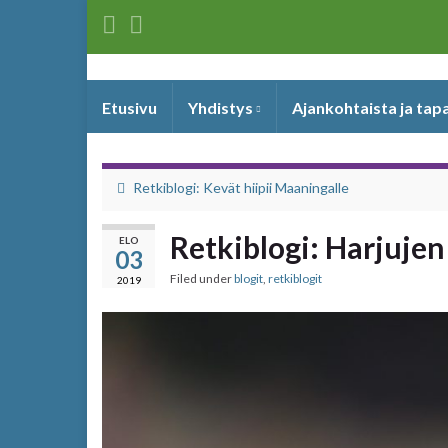
Etusivu
Yhdistys
Ajankohtaista ja ta
Retkiblogi: Kevät hiipii Maaningalle
Retkiblogi: Harjujen
ELO
03
Filed under
blogit
,
retkiblogit
2019