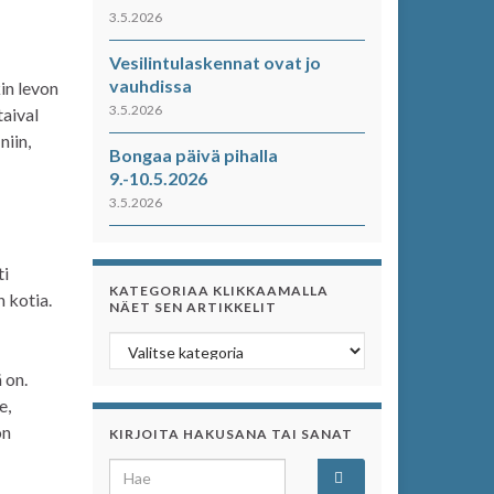
3.5.2026
Vesilintulaskennat ovat jo
vauhdissa
in levon
3.5.2026
taival
niin,
Bongaa päivä pihalla
9.-10.5.2026
3.5.2026
ti
KATEGORIAA KLIKKAAMALLA
n kotia.
NÄET SEN ARTIKKELIT
Kategoriaa klikkaamalla näet sen artikkelit
 on.
e,
ön
KIRJOITA HAKUSANA TAI SANAT
Search for: