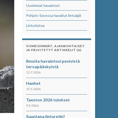
Uusimmat havainnot
Pohjois-Savossa havaitut lintulajit
Lintutietoa
VIIMEISIMMÄT, AJANKOHTAISET
JA PÄIVITETYT ARTIKKELIT (6)
Ilmoita havaintosi pesivistä
tervapääskyistä
11.7.2026
Hanhet
15.5.2026
Taeston 2026 tulokset
9.5.2026
Suuntana linturetki!