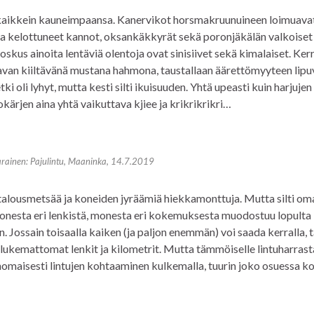
 kaikkein kauneimpaansa. Kanervikot horsmakruunuineen loimuava
ina kelottuneet kannot, oksankäkkyrät sekä poronjäkälän valkoiset
oskus ainoita lentäviä olentoja ovat sinisiivet sekä kimalaiset. Ker
htavan kiiltävänä mustana hahmona, taustallaan äärettömyyteen lipu
 oli lyhyt, mutta kesti silti ikuisuuden. Yhtä upeasti kuin harjujen
kärjen aina yhtä vaikuttava kjiee ja krikrikrikri…
rainen: Pajulintu, Maaninka, 14.7.2019
at talousmetsää ja koneiden jyräämiä hiekkamonttuja. Mutta silti om
onesta eri lenkistä, monesta eri kokemuksesta muodostuu lopulta
Jossain toisaalla kaiken (ja paljon enemmän) voi saada kerralla, t
lukemattomat lenkit ja kilometrit. Mutta tämmöiselle lintuharrasta
rinomaisesti lintujen kohtaaminen kulkemalla, tuurin joko osuessa k