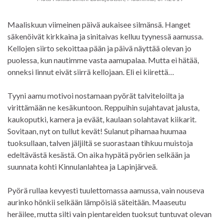
Maaliskuun viimeinen päivä aukaisee silmänsä. Hanget
säkenöivät kirkkaina ja sinitaivas kelluu tyynessä aamussa.
Kellojen siirto sekoittaa pään ja päivä näyttää olevan jo
puolessa, kun nautimme vasta aamupalaa. Mutta ei hätää,
onneksi linnut eivät siirrä kellojaan. Eli ei kiirettä…
Tyyni aamu motivoi nostamaan pyörät talviteloilta ja
virittämään ne kesäkuntoon. Reppuihin sujahtavat jalusta,
kaukoputki, kamera ja eväät, kaulaan solahtavat kiikarit.
Sovitaan, nyt on tullut kevät! Sulanut pihamaa huumaa
tuoksullaan, talven jäljiltä se suorastaan tihkuu muistoja
edeltävästä kesästä. On aika hypätä pyörien selkään ja
suunnata kohti Kinnulanlahtea ja Lapinjärveä.
Pyörä rullaa kevyesti tuulettomassa aamussa, vain nouseva
aurinko hönkii selkään lämpöisiä säteitään. Maaseutu
heräilee, mutta silti vain pientareiden tuoksut tuntuvat olevan