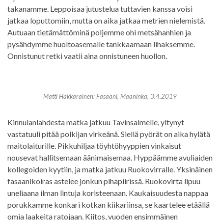
takanamme. Leppoisaa jutustelua tuttavien kanssa voisi
jatkaa loputtomiin, mutta on aika jatkaa metrien nielemistä.
Autuaan tietämättöminä poljemme ohi metsähanhien ja
pysähdymme huoltoasemalle tankkaamaan lihaksemme.
Onnistunut retki vaatii aina onnistuneen huollon.
Matti Hakkarainen: Fasaani, Maaninka, 3.4.2019
Kinnulanlahdesta matka jatkuu Tavinsalmelle, yltynyt
vastatuuli pitää polkijan virkeänä. Siellä pyörät on aika hylätä
maitolaiturille. Pikkuhiljaa töyhtöhyyppien vinkaisut
nousevat hallitsemaan äänimaisemaa. Hyppäämme avuliaiden
kollegoiden kyytiin, ja matka jatkuu Ruokovirralle. Yksinäinen
fasaanikoiras astelee jonkun pihapiirissä. Ruokovirta lipuu
uneliaana ilman lintuja koristeenaan. Kaukaisuudesta nappaa
porukkamme konkari kotkan kiikariinsa, se kaartelee etäällä
omia laakeita ratojaan. Kiitos, vuoden ensimmäinen