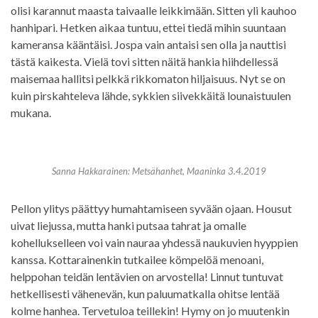
olisi karannut maasta taivaalle leikkimään. Sitten yli kauhoo
hanhipari. Hetken aikaa tuntuu, ettei tiedä mihin suuntaan
kameransa kääntäisi. Jospa vain antaisi sen olla ja nauttisi
tästä kaikesta. Vielä tovi sitten näitä hankia hiihdellessä
maisemaa hallitsi pelkkä rikkomaton hiljaisuus. Nyt se on
kuin pirskahteleva lähde, sykkien siivekkäitä lounaistuulen
mukana.
Sanna Hakkarainen: Metsähanhet, Maaninka 3.4.2019
Pellon ylitys päättyy humahtamiseen syvään ojaan. Housut
uivat liejussa, mutta hanki putsaa tahrat ja omalle
kohellukselleen voi vain nauraa yhdessä naukuvien hyyppien
kanssa. Kottarainenkin tutkailee kömpelöä menoani,
helppohan teidän lentävien on arvostella! Linnut tuntuvat
hetkellisesti vähenevän, kun paluumatkalla ohitse lentää
kolme hanhea. Tervetuloa teillekin! Hymy on jo muutenkin