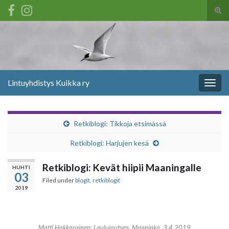
Tog
sear
Search for:
for
Lintuyhdistys Kuikka ry
Togg
navig
Retkiblogi: Tikkoja etsimässä
Retkiblogi: Harjujen kesä
Retkiblogi: Kevät hiipii Maaningalle
HUHTI
03
Filed under
blogit
,
retkiblogit
2019
Matti Hakkarainen: Laulujoutsen, Maaninka, 3.4.2019