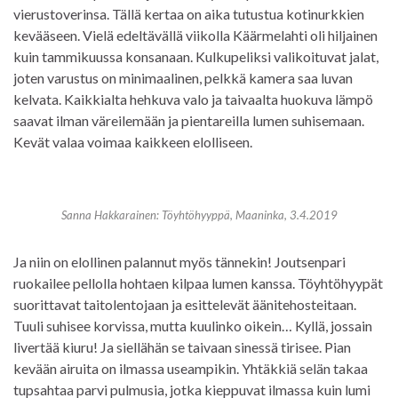
vierustoverinsa. Tällä kertaa on aika tutustua kotinurkkien
kevääseen. Vielä edeltävällä viikolla Käärmelahti oli hiljainen
kuin tammikuussa konsanaan. Kulkupeliksi valikoituvat jalat,
joten varustus on minimaalinen, pelkkä kamera saa luvan
kelvata. Kaikkialta hehkuva valo ja taivaalta huokuva lämpö
saavat ilman väreilemään ja pientareilla lumen suhisemaan.
Kevät valaa voimaa kaikkeen elolliseen.
Sanna Hakkarainen: Töyhtöhyyppä, Maaninka, 3.4.2019
Ja niin on elollinen palannut myös tännekin! Joutsenpari
ruokailee pellolla hohtaen kilpaa lumen kanssa. Töyhtöhyypät
suorittavat taitolentojaan ja esittelevät äänitehosteitaan.
Tuuli suhisee korvissa, mutta kuulinko oikein… Kyllä, jossain
livertää kiuru! Ja siellähän se taivaan sinessä tirisee. Pian
kevään airuita on ilmassa useampikin. Yhtäkkiä selän takaa
tupsahtaa parvi pulmusia, jotka kieppuvat ilmassa kuin lumi