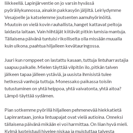
liikkeellä. Lapinjärventie on jo varsin hyvässä
pyöräilykunnossa, ainakin pakkasyön jäljiltä. Leiriydymme
Vesajoelle ja katselemme joutsenten aamuhyörinöitä.
Muutoin on vielä kovin rauhallista, hanget kattavat peltoja
laidasta laitaan. Vain hiihtäjät kiitävät pitkin lumisia mantuja.
Tällaisena päivänä tuntuisi rikolliselta olla missään muualla
kuin ulkona, paahtua hiljalleen kevätauringossa.
Juuri kun romppeet on lastattu kasaan, tuttuja lintuharrastajia
saapuu paikalle. Mielen täyttää vilpitön ilo, pitkän talven
jälkeen tapaa jälleen ystäviä, ja uusista ihmisistä tulee
hetkessä vanhoja tuttuja. Monessako paikassa toisiin
tutustuminen on yhtä helppoa, yhtä vaivatonta, yhtä aitoa?
Lämpö täyttää sydämen.
Pian sotkemme pyörillä hiljalleen pehmenevää hiekkatietä
Lapinrantaan, jonka lintuapajat ovat vielä autioina. Onneksi
tällaisena päivänä mikään ei voi harmittaa. On liian hyvä mieli.
Kylmä luoteistuuli hivelee niskaa ja muistuttaa talvesta