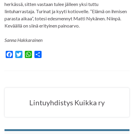
herkässä, sitten vastaan tulee jälleen yksi tuttu
lintuharrastaja. Turinat ja kyyti kotiovelle. ”Elämä on ihmisen
parasta aikaa”, totesi edesmennyt Matti Nykänen. Niinpä.
Keväällä on siinä erityinen painoarvo.
Sanna Hakkarainen
F
T
W
S
a
w
h
h
c
i
a
a
e
t
t
r
b
t
s
e
o
e
A
o
r
p
Lintuyhdistys Kuikka ry
k
p