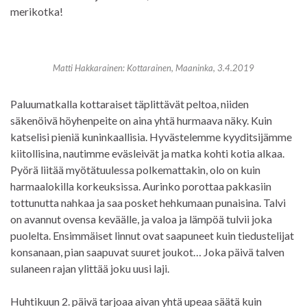
merikotka!
Matti Hakkarainen: Kottarainen, Maaninka, 3.4.2019
Paluumatkalla kottaraiset täplittävät peltoa, niiden
säkenöivä höyhenpeite on aina yhtä hurmaava näky. Kuin
katselisi pieniä kuninkaallisia. Hyvästelemme kyyditsijämme
kiitollisina, nautimme eväsleivät ja matka kohti kotia alkaa.
Pyörä liitää myötätuulessa polkemattakin, olo on kuin
harmaalokilla korkeuksissa. Aurinko porottaa pakkasiin
tottunutta nahkaa ja saa posket hehkumaan punaisina. Talvi
on avannut ovensa keväälle, ja valoa ja lämpöä tulvii joka
puolelta. Ensimmäiset linnut ovat saapuneet kuin tiedustelijat
konsanaan, pian saapuvat suuret joukot… Joka päivä talven
sulaneen rajan ylittää joku uusi laji.
Huhtikuun 2. päivä tarjoaa aivan yhtä upeaa säätä kuin