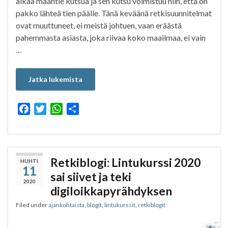
alkaa maantie kutsua ja sen kutsu voimistuu niin, että on
pakko lähteä tien päälle. Tänä keväänä retkisuunnitelmat
ovat muuttuneet, ei meistä johtuen, vaan eräästä
pahemmasta asiasta, joka riivaa koko maailmaa, ei vain
…
Jatka lukemista
F
T
W
S
a
w
h
h
c
i
a
a
e
t
t
r
b
t
s
e
Retkiblogi: Lintukurssi 2020
HUHTI
11
o
e
A
sai siivet ja teki
o
r
p
2020
digiloikkapyrähdyksen
k
p
Filed under
ajankohtaista
,
blogit
,
lintukurssit
,
retkiblogit