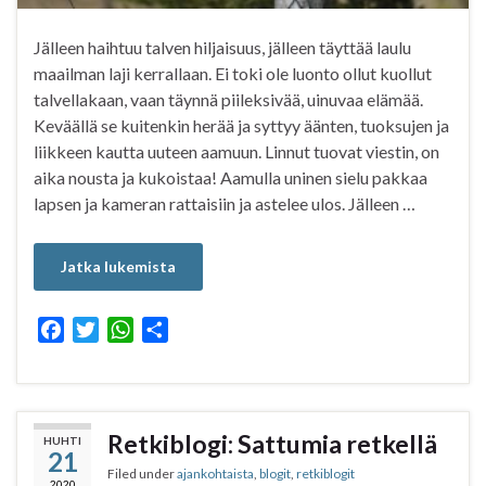
Jälleen haihtuu talven hiljaisuus, jälleen täyttää laulu
maailman laji kerrallaan. Ei toki ole luonto ollut kuollut
talvellakaan, vaan täynnä piileksivää, uinuvaa elämää.
Keväällä se kuitenkin herää ja syttyy äänten, tuoksujen ja
liikkeen kautta uuteen aamuun. Linnut tuovat viestin, on
aika nousta ja kukoistaa! Aamulla uninen sielu pakkaa
lapsen ja kameran rattaisiin ja astelee ulos. Jälleen …
Jatka lukemista
F
T
W
S
a
w
h
h
c
i
a
a
e
t
t
r
b
t
s
e
Retkiblogi: Sattumia retkellä
HUHTI
21
o
e
A
Filed under
ajankohtaista
,
blogit
,
retkiblogit
o
r
p
2020