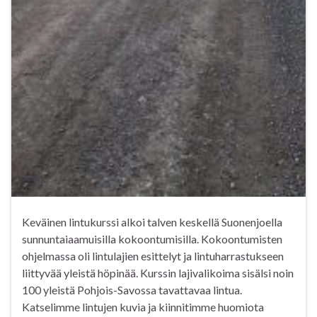
Keväinen lintukurssi alkoi talven keskellä Suonenjoella
sunnuntaiaamuisilla kokoontumisilla. Kokoontumisten
ohjelmassa oli lintulajien esittelyt ja lintuharrastukseen
liittyvää yleistä höpinää. Kurssin lajivalikoima sisälsi noin
100 yleistä Pohjois-Savossa tavattavaa lintua.
Katselimme lintujen kuvia ja kiinnitimme huomiota