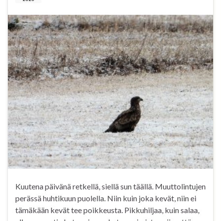
k
p
Kuutena päivänä retkellä, siellä sun täällä. Muuttolintujen
perässä huhtikuun puolella. Niin kuin joka kevät, niin ei
tämäkään kevät tee poikkeusta. Pikkuhiljaa, kuin salaa,