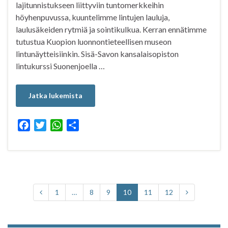
lajitunnistukseen liittyviin tuntomerkkeihin
höyhenpuvussa, kuuntelimme lintujen lauluja,
laulusäkeiden rytmiä ja sointikulkua. Kerran ennätimme
tutustua Kuopion luonnontieteellisen museon
lintunäytteisiinkin. Sisä-Savon kansalaisopiston
lintukurssi Suonenjoella …
Jatka lukemista
F
T
W
S
a
w
h
h
c
i
a
a
e
t
t
r
b
t
s
e
o
e
A
1
…
8
9
10
11
12
o
r
p
k
p