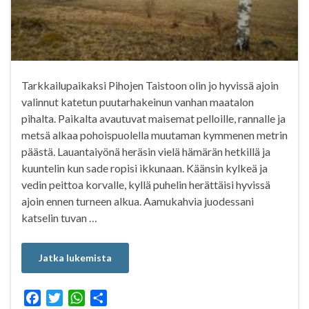
Tarkkailupaikaksi Pihojen Taistoon olin jo hyvissä ajoin
valinnut katetun puutarhakeinun vanhan maatalon
pihalta. Paikalta avautuvat maisemat pelloille, rannalle ja
metsä alkaa pohoispuolella muutaman kymmenen metrin
päästä. Lauantaiyönä heräsin vielä hämärän hetkillä ja
kuuntelin kun sade ropisi ikkunaan. Käänsin kylkeä ja
vedin peittoa korvalle, kyllä puhelin herättäisi hyvissä
ajoin ennen turneen alkua. Aamukahvia juodessani
katselin tuvan …
Jatka lukemista
F
T
W
S