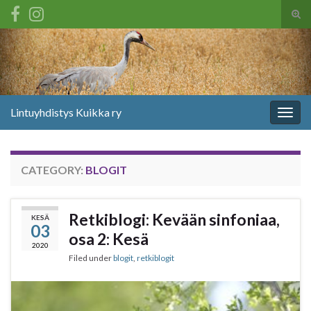
Tog
sear
Search for:
for
Lintuyhdistys Kuikka ry
Togg
navig
CATEGORY:
BLOGIT
Retkiblogi: Kevään sinfoniaa,
KESÄ
03
osa 2: Kesä
2020
Filed under
blogit
,
retkiblogit