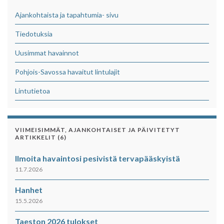
Ajankohtaista ja tapahtumia- sivu
Tiedotuksia
Uusimmat havainnot
Pohjois-Savossa havaitut lintulajit
Lintutietoa
VIIMEISIMMÄT, AJANKOHTAISET JA PÄIVITETYT
ARTIKKELIT (6)
Ilmoita havaintosi pesivistä tervapääskyistä
11.7.2026
Hanhet
15.5.2026
Taeston 2026 tulokset