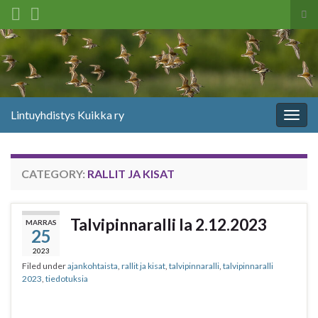
Tog
sea
Search for:
for
Lintuyhdistys Kuikka ry
Togg
navig
CATEGORY:
RALLIT JA KISAT
Talvipinnaralli la 2.12.2023
MARRAS
25
2023
Filed under
ajankohtaista
,
rallit ja kisat
,
talvipinnaralli
,
talvipinnaralli
2023
,
tiedotuksia