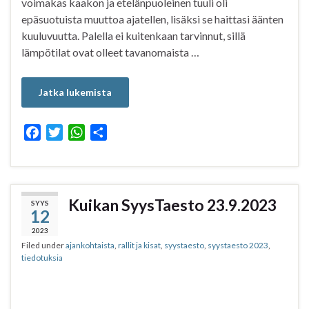
voimakas kaakon ja etelänpuoleinen tuuli oli
epäsuotuista muuttoa ajatellen, lisäksi se haittasi äänten
kuuluvuutta. Palella ei kuitenkaan tarvinnut, sillä
lämpötilat ovat olleet tavanomaista …
Jatka lukemista
F
T
W
S
a
w
h
h
c
i
a
a
e
t
t
r
b
t
s
e
Kuikan SyysTaesto 23.9.2023
SYYS
12
o
e
A
o
r
p
2023
Filed under
ajankohtaista
,
rallit ja kisat
,
syystaesto
,
syystaesto 2023
,
k
p
tiedotuksia