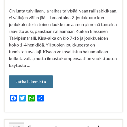
On lunta tulvillaan, ja raikas talvisää, vaan rallisakkikaan,
ei vällyjen väliin jää… Lauantaina 2. joulukuuta kun
joulukalenterin toinen luukku on aamun pimeinä tunteina
raavittu auki, päästään rallaamaan Kuikan klassinen
Talvipinnaralli. Kisa-aika on klo 7-16 ja joukkueiden
koko 1-4 henkilöä. Yli puolen joukkueesta on
tunnistettava laji. Kisaan voi osallistua haluamallaan
kulkutavalla, mutta ilmastokompensaation vuoksi auton
käytöstä …
Jatka lukemista
F
T
W
S
a
w
h
h
c
i
a
a
e
t
t
r
b
t
s
e
SYYS