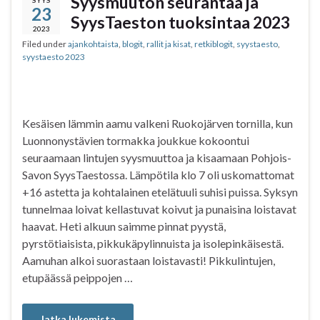
Syysmuuton seurantaa ja
23
o
e
A
SyysTaeston tuoksintaa 2023
o
r
p
2023
Filed under
ajankohtaista
,
blogit
,
rallit ja kisat
,
retkiblogit
,
syystaesto
,
k
p
syystaesto 2023
Kesäisen lämmin aamu valkeni Ruokojärven tornilla, kun
Luonnonystävien tormakka joukkue kokoontui
seuraamaan lintujen syysmuuttoa ja kisaamaan Pohjois-
Savon SyysTaestossa. Lämpötila klo 7 oli uskomattomat
+16 astetta ja kohtalainen etelätuuli suhisi puissa. Syksyn
tunnelmaa loivat kellastuvat koivut ja punaisina loistavat
haavat. Heti alkuun saimme pinnat pyystä,
pyrstötiaisista, pikkukäpylinnuista ja isolepinkäisestä.
Aamuhan alkoi suorastaan loistavasti! Pikkulintujen,
etupäässä peippojen …
Jatka lukemista