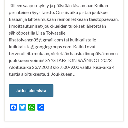
Jälleen saapuu syksy ja päästään kisaamaan Kuikan
perinteinen SyysTaesto. On siis aika pistää joukkue
kasaan ja lähteä mukaan rennon letkeään taestopäevään.
Ilmoittautumiset/joukkueiden tulokset lähetetään
sähköpostilla Liisa Tolvaselle
liisatolvanen85@gmail.com tai kuikkalistalle
kuikkalista@googlegroups.com. Kaikki ovat
tervetulleita mukaan, vietetään hauska lintupäivä monen
joukkueen voimin! SYYSTAESTON SÄÄNNÖT 2023
Aloitusaika 23.9.2023 klo 7:00-9:00 välillä, kisa-aika 4
tuntia aloituksesta. 1. Joukkueen …
Jatka lukemista
F
T
W
S
a
w
h
h
c
i
a
a
e
t
t
r