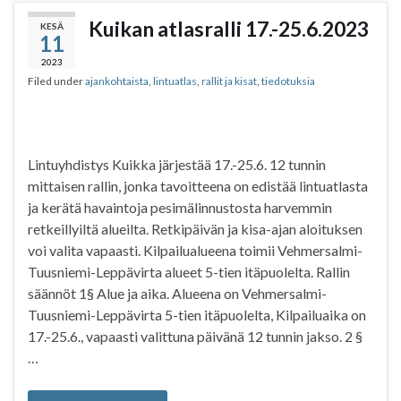
b
t
s
e
Kuikan atlasralli 17.-25.6.2023
KESÄ
11
o
e
A
o
r
p
2023
Filed under
ajankohtaista
,
lintuatlas
,
rallit ja kisat
,
tiedotuksia
k
p
Lintuyhdistys Kuikka järjestää 17.-25.6. 12 tunnin
mittaisen rallin, jonka tavoitteena on edistää lintuatlasta
ja kerätä havaintoja pesimälinnustosta harvemmin
retkeillyiltä alueilta. Retkipäivän ja kisa-ajan aloituksen
voi valita vapaasti. Kilpailualueena toimii Vehmersalmi-
Tuusniemi-Leppävirta alueet 5-tien itäpuolelta. Rallin
säännöt 1§ Alue ja aika. Alueena on Vehmersalmi-
Tuusniemi-Leppävirta 5-tien itäpuolelta, Kilpailuaika on
17.-25.6., vapaasti valittuna päivänä 12 tunnin jakso. 2 §
…