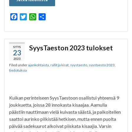
F
T
W
S
a
w
h
h
c
i
a
a
e
t
t
r
b
t
s
e
SyysTaeston 2023 tulokset
SYYS
23
o
e
A
o
r
p
2023
Filed under
ajankohtaista
,
rallit ja kisat
,
syystaesto
,
syystaesto 2023
,
k
p
tiedotuksia
Kuikan perinteiseen SyysTaestoon osallistui yhteensä 9
joukkuetta, joissa 28 innokasta kisaajaa. Aamulla
päästiin nauttimaan vielä kuivasta säästä, ja paikoitellen
saattoi aurinko pilkistää hetkisen, mutta ennen puolta
päivää sadekuurot alkoivat piiskata kisaajia. Varsin