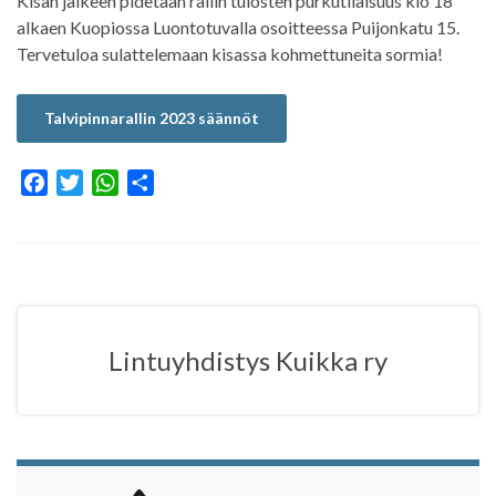
Kisan jälkeen pidetään rallin tulosten purkutilaisuus klo 18
alkaen Kuopiossa Luontotuvalla osoitteessa Puijonkatu 15.
Tervetuloa sulattelemaan kisassa kohmettuneita sormia!
Talvipinnarallin 2023 säännöt
F
T
W
S
a
w
h
h
c
i
a
a
e
t
t
r
b
t
s
e
o
e
A
o
r
p
Lintuyhdistys Kuikka ry
k
p