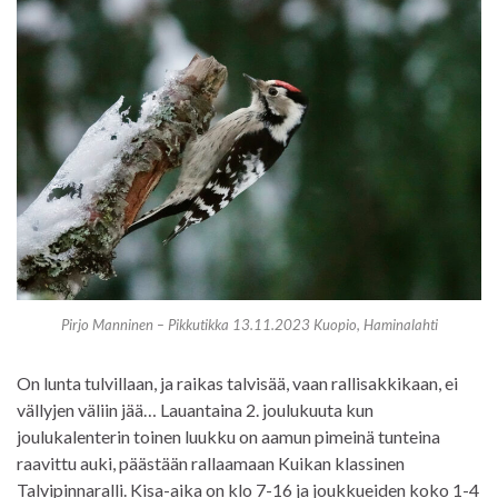
Pirjo Manninen – Pikkutikka 13.11.2023 Kuopio, Haminalahti
On lunta tulvillaan, ja raikas talvisää, vaan rallisakkikaan, ei
vällyjen väliin jää… Lauantaina 2. joulukuuta kun
joulukalenterin toinen luukku on aamun pimeinä tunteina
raavittu auki, päästään rallaamaan Kuikan klassinen
Talvipinnaralli. Kisa-aika on klo 7-16 ja joukkueiden koko 1-4