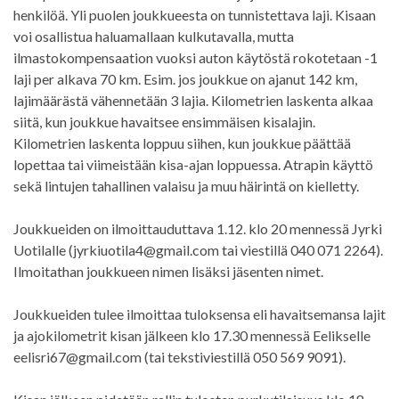
henkilöä. Yli puolen joukkueesta on tunnistettava laji. Kisaan
voi osallistua haluamallaan kulkutavalla, mutta
ilmastokompensaation vuoksi auton käytöstä rokotetaan -1
laji per alkava 70 km. Esim. jos joukkue on ajanut 142 km,
lajimäärästä vähennetään 3 lajia. Kilometrien laskenta alkaa
siitä, kun joukkue havaitsee ensimmäisen kisalajin.
Kilometrien laskenta loppuu siihen, kun joukkue päättää
lopettaa tai viimeistään kisa-ajan loppuessa. Atrapin käyttö
sekä lintujen tahallinen valaisu ja muu häirintä on kielletty.
Joukkueiden on ilmoittauduttava 1.12. klo 20 mennessä Jyrki
Uotilalle (jyrkiuotila4@gmail.com tai viestillä 040 071 2264).
Ilmoitathan joukkueen nimen lisäksi jäsenten nimet.
Joukkueiden tulee ilmoittaa tuloksensa eli havaitsemansa lajit
ja ajokilometrit kisan jälkeen klo 17.30 mennessä Eelikselle
eelisri67@gmail.com (tai tekstiviestillä 050 569 9091).