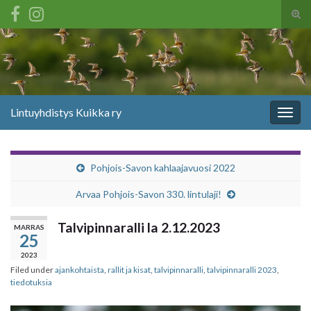
Tog
sear
Search for:
for
Lintuyhdistys Kuikka ry
Togg
navig
Pohjois-Savon kahlaajavuosi 2022
Arvaa Pohjois-Savon 330. lintulaji!
Talvipinnaralli la 2.12.2023
MARRAS
25
2023
Filed under
ajankohtaista
,
rallit ja kisat
,
talvipinnaralli
,
talvipinnaralli 2023
,
tiedotuksia