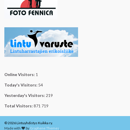
Online Visitors:
1
Today's Visitors:
54
Yesterday's Visitors:
219
Total Visitors:
871 719
© 2026 Lintuyhdistys Kuikka ry.
Made with
by
Graphene Themes
.