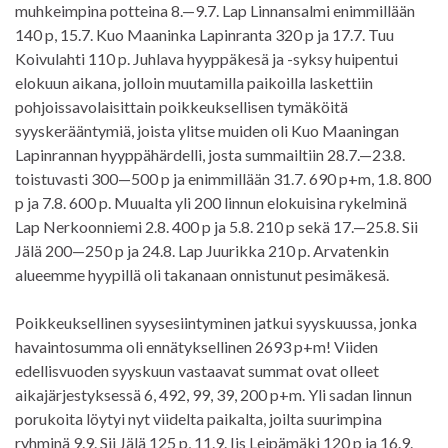
muhkeimpina potteina 8.—9.7. Lap Linnansalmi enimmillään
140 p, 15.7. Kuo Maaninka Lapinranta 320 p ja 17.7. Tuu
Koivulahti 110 p. Juhlava hyyppäkesä ja -syksy huipentui
elokuun aikana, jolloin muutamilla paikoilla laskettiin
pohjoissavolaisittain poikkeuksellisen tymäköitä
syyskerääntymiä, joista ylitse muiden oli Kuo Maaningan
Lapinrannan hyyppähärdelli, josta summailtiin 28.7.—23.8.
toistuvasti 300—500 p ja enimmillään 31.7. 690 p+m, 1.8. 800
p ja 7.8. 600 p. Muualta yli 200 linnun elokuisina rykelminä
Lap Nerkoonniemi 2.8. 400 p ja 5.8. 210 p sekä 17.—25.8. Sii
Jälä 200—250 p ja 24.8. Lap Juurikka 210 p. Arvatenkin
alueemme hyypillä oli takanaan onnistunut pesimäkesä.
Poikkeuksellinen syysesiintyminen jatkui syyskuussa, jonka
havaintosumma oli ennätyksellinen 2693 p+m! Viiden
edellisvuoden syyskuun vastaavat summat ovat olleet
aikajärjestyksessä 6, 492, 99, 39, 200 p+m. Yli sadan linnun
porukoita löytyi nyt viidelta paikalta, joilta suurimpina
ryhminä 9.9. Sii Jälä 125 p, 11.9. Iis Leipämäki 120 p ja 16.9.