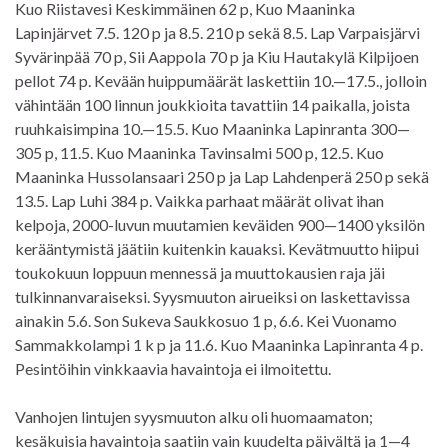
Kuo Riistavesi Keskimmäinen 62 p, Kuo Maaninka
Lapinjärvet 7.5. 120 p ja 8.5. 210 p sekä 8.5. Lap Varpaisjärvi
Syvärinpää 70 p, Sii Aappola 70 p ja Kiu Hautakylä Kilpijoen
pellot 74 p. Kevään huippumäärät laskettiin 10.—17.5., jolloin
vähintään 100 linnun joukkioita tavattiin 14 paikalla, joista
ruuhkaisimpina 10.—15.5. Kuo Maaninka Lapinranta 300—
305 p, 11.5. Kuo Maaninka Tavinsalmi 500 p, 12.5. Kuo
Maaninka Hussolansaari 250 p ja Lap Lahdenperä 250 p sekä
13.5. Lap Luhi 384 p. Vaikka parhaat määrät olivat ihan
kelpoja, 2000-luvun muutamien keväiden 900—1400 yksilön
kerääntymistä jäätiin kuitenkin kauaksi. Kevätmuutto hiipui
toukokuun loppuun mennessä ja muuttokausien raja jäi
tulkinnanvaraiseksi. Syysmuuton airueiksi on laskettavissa
ainakin 5.6. Son Sukeva Saukkosuo 1 p, 6.6. Kei Vuonamo
Sammakkolampi 1 k p ja 11.6. Kuo Maaninka Lapinranta 4 p.
Pesintöihin vinkkaavia havaintoja ei ilmoitettu.
Vanhojen lintujen syysmuuton alku oli huomaamaton;
kesäkuisia havaintoja saatiin vain kuudelta päivältä ja 1—4