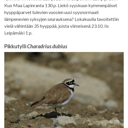
Kuo Maa Lapinranta 130 p. Liekö syyskuun kymmenpäiset
hyyppäparvet tulevien vuosien uusi syysnormaali
lämpenevien syksyjen seurauksena? Lokakuulla tavoitettiin
vielä vähintään 35 hyyppää, joista viimeisenä 23.10. Iis
Leipämäki 1 p.
Pikkutylli
Charadrius dubius