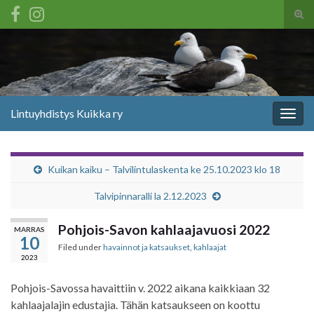
Tog
sear
Search for:
for
Lintuyhdistys Kuikka ry
Togg
navig
Kuikan kaiku – Talvilintulaskenta ke 25.10.2023 klo 18
Talvipinnaralli la 2.12.2023
Pohjois-Savon kahlaajavuosi 2022
MARRAS
10
Filed under
havainnot ja katsaukset
,
kahlaajat
2023
Pohjois-Savossa havaittiin v. 2022 aikana kaikkiaan 32
kahlaajalajin edustajia. Tähän katsaukseen on koottu