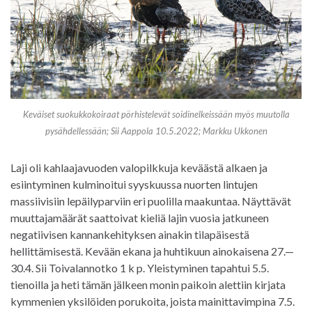
Keväiset suokukkokoiraat pörhistelevät soidinelkeissään myös muutolla
pysähdellessään; Sii Aappola 10.5.2022; Markku Ukkonen
Laji oli kahlaajavuoden valopilkkuja keväästä alkaen ja
esiintyminen kulminoitui syyskuussa nuorten lintujen
massiivisiin lepäilyparviin eri puolilla maakuntaa. Näyttävät
muuttajamäärät saattoivat kieliä lajin vuosia jatkuneen
negatiivisen kannankehityksen ainakin tilapäisestä
hellittämisestä. Kevään ekana ja huhtikuun ainokaisena 27.—
30.4. Sii Toivalannotko 1 k p. Yleistyminen tapahtui 5.5.
tienoilla ja heti tämän jälkeen monin paikoin alettiin kirjata
kymmenien yksilöiden porukoita, joista mainittavimpina 7.5.