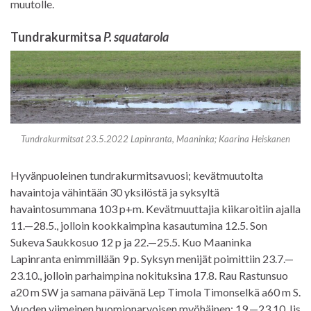
muutolle.
Tundrakurmitsa
P. squatarola
Tundrakurmitsat 23.5.2022 Lapinranta, Maaninka; Kaarina Heiskanen
Hyvänpuoleinen tundrakurmitsavuosi; kevätmuutolta
havaintoja vähintään 30 yksilöstä ja syksyltä
havaintosummana 103 p+m. Kevätmuuttajia kiikaroitiin ajalla
11.—28.5., jolloin kookkaimpina kasautumina 12.5. Son
Sukeva Saukkosuo 12 p ja 22.—25.5. Kuo Maaninka
Lapinranta enimmillään 9 p. Syksyn menijät poimittiin 23.7.—
23.10., jolloin parhaimpina nokituksina 17.8. Rau Rastunsuo
a20 m SW ja samana päivänä Lep Timola Timonselkä a60 m S.
Vuoden viimeinen huomionarvoisen myöhäinen: 19.—23.10. Iis