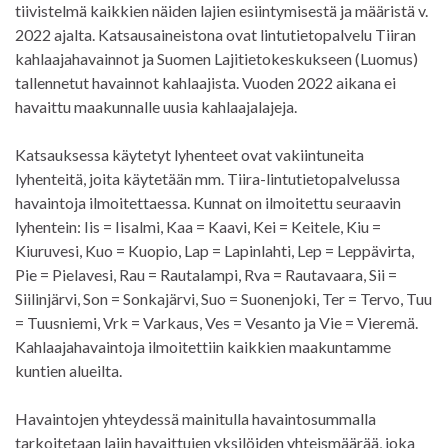
tiivistelmä kaikkien näiden lajien esiintymisestä ja määristä v.
2022 ajalta. Katsausaineistona ovat lintutietopalvelu Tiiran
kahlaajahavainnot ja Suomen Lajitietokeskukseen (Luomus)
tallennetut havainnot kahlaajista. Vuoden 2022 aikana ei
havaittu maakunnalle uusia kahlaajalajeja.
Katsauksessa käytetyt lyhenteet ovat vakiintuneita
lyhenteitä, joita käytetään mm. Tiira-lintutietopalvelussa
havaintoja ilmoitettaessa. Kunnat on ilmoitettu seuraavin
lyhentein: Iis = Iisalmi, Kaa = Kaavi, Kei = Keitele, Kiu =
Kiuruvesi, Kuo = Kuopio, Lap = Lapinlahti, Lep = Leppävirta,
Pie = Pielavesi, Rau = Rautalampi, Rva = Rautavaara, Sii =
Siilinjärvi, Son = Sonkajärvi, Suo = Suonenjoki, Ter = Tervo, Tuu
= Tuusniemi, Vrk = Varkaus, Ves = Vesanto ja Vie = Vieremä.
Kahlaajahavaintoja ilmoitettiin kaikkien maakuntamme
kuntien alueilta.
Havaintojen yhteydessä mainitulla havaintosummalla
tarkoitetaan lajin havaittujen yksilöiden yhteismäärää, joka