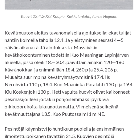
Kuovit 22.4.2022 Kuopio, Kiekkalanlahti; Aarne Hagman
Kevätmuuton aloitus tavanomaisella ajoituksella; ekat tulijat
nähtiin kolmella taholla 12.4. Ja yleistyminen seurasi 4—5
päivän aikana tästä aloituksesta. Massiivisin
kevätkokoontuminen todettiin Kuo Maaningan Lapinjärven
alueella, jossa oleili 18.—30.4. päivittäin ainakin 120—180
käyränokkaa, ja enimmillään 18.4. 260 p ja 25.4. 206 p.
Muualta suurimpina kevätryhmäytymisinä 17.4. Iis
Nerohvirta 110 p, 18.4. Kuo Maaninka Patalahti 130 p ja 19.4.
Kiu Koskenjoki 130 p. Heti vapulta kuovit olivat kaikonneet
pesimäsijoilleen joitakin pohjoisemmaksi pyrkiviä
pikkuporukoita lukuunottamatta. Viimeisenä selkeänä
kevätmuuttajana 13.5. Kuo Puutossalmi 1 m NE.
Pesintöjä käynnistyi jo huhtikuun puolella ja ensimmäinen
ilmoitettu poikanen tavattiin 31.5. Kuovien pesintöjä