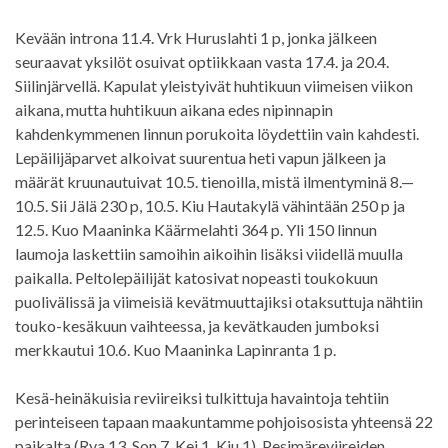
Kevään introna 11.4. Vrk Huruslahti 1 p, jonka jälkeen
seuraavat yksilöt osuivat optiikkaan vasta 17.4. ja 20.4.
Siilinjärvellä. Kapulat yleistyivät huhtikuun viimeisen viikon
aikana, mutta huhtikuun aikana edes nipinnapin
kahdenkymmenen linnun porukoita löydettiin vain kahdesti.
Lepäilijäparvet alkoivat suurentua heti vapun jälkeen ja
määrät kruunautuivat 10.5. tienoilla, mistä ilmentyminä 8.—
10.5. Sii Jälä 230 p, 10.5. Kiu Hautakylä vähintään 250 p ja
12.5. Kuo Maaninka Käärmelahti 364 p. Yli 150 linnun
laumoja laskettiin samoihin aikoihin lisäksi viidellä muulla
paikalla. Peltolepäilijät katosivat nopeasti toukokuun
puolivälissä ja viimeisiä kevätmuuttajiksi otaksuttuja nähtiin
touko-kesäkuun vaihteessa, ja kevätkauden jumboksi
merkkautui 10.6. Kuo Maaninka Lapinranta 1 p.
Kesä-heinäkuisia reviireiksi tulkittuja havaintoja tehtiin
perinteiseen tapaan maakuntamme pohjoisosista yhteensä 22
paikalta (Rva 13, Son 7, Kei 1, Kiu 1). Pesimäreviireiden