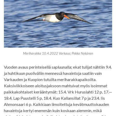
Meriharakka 10.4.2022 Varkaus; Pekka Nykänen
Vuoden avaus perinteisellä sapluunalla; ekat tulijat nähtiin 9.4.
ja huhtikuun puoliväliin mennessä havaintoja saatiin vain
Varkauden ja Kuopion tutuilta meriharakkapaikoilta.
Kaksiviikkoiseen aloitusjaksoon mahtuivat myös isoimmat
paikkakohtaiset kerääntymät: 15.4. Vrk Huruslahti 12 p, 17.—
18.4. Lap Puustelli 5 p, 18.4. Kuo Kallansillat 7 p ja 23.4. Iis
Ahmonsaari 6 p. Kaikkiaan ilmoitettuja kevätmuuttokauden
havaintoja kertyi enemmän kuin koskaan aiemmin, mikä