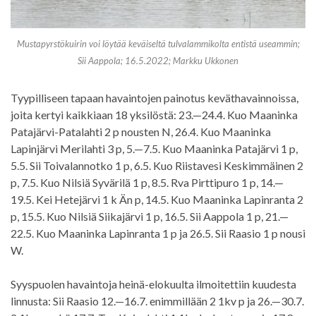
Mustapyrstökuirin voi löytää keväiseltä tulvalammikolta entistä useammin;
Sii Aappola; 16.5.2022; Markku Ukkonen
Tyypilliseen tapaan havaintojen painotus keväthavainnoissa,
joita kertyi kaikkiaan 18 yksilöstä: 23.—24.4. Kuo Maaninka
Patajärvi-Patalahti 2 p nousten N, 26.4. Kuo Maaninka
Lapinjärvi Merilahti 3 p, 5.—7.5. Kuo Maaninka Patajärvi 1 p,
5.5. Sii Toivalannotko 1 p, 6.5. Kuo Riistavesi Keskimmäinen 2
p, 7.5. Kuo Nilsiä Syvärilä 1 p, 8.5. Rva Pirttipuro 1 p, 14.—
19.5. Kei Hetejärvi 1 k Än p, 14.5. Kuo Maaninka Lapinranta 2
p, 15.5. Kuo Nilsiä Siikajärvi 1 p, 16.5. Sii Aappola 1 p, 21.—
22.5. Kuo Maaninka Lapinranta 1 p ja 26.5. Sii Raasio 1 p nousi
W.
Syyspuolen havaintoja heinä-elokuulta ilmoitettiin kuudesta
linnusta: Sii Raasio 12.—16.7. enimmillään 2 1kv p ja 26.—30.7.