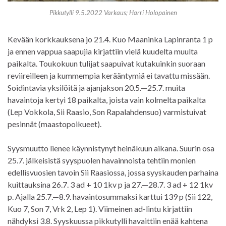
Pikkutylli 9.5.2022 Varkaus; Harri Holopainen
Kevään korkkauksena jo 21.4. Kuo Maaninka Lapinranta 1 p
ja ennen vappua saapujia kirjattiin vielä kuudelta muulta
paikalta. Toukokuun tulijat saapuivat kutakuinkin suoraan
reviireilleen ja kummempia kerääntymiä ei tavattu missään.
Soidintavia yksilöitä ja ajanjakson 20.5.—25.7. muita
havaintoja kertyi 18 paikalta, joista vain kolmelta paikalta
(Lep Vokkola, Sii Raasio, Son Rapalahdensuo) varmistuivat
pesinnät (maastopoikueet).
Syysmuutto lienee käynnistynyt heinäkuun aikana. Suurin osa
25.7. jälkeisistä syyspuolen havainnoista tehtiin monien
edellisvuosien tavoin Sii Raasiossa, jossa syyskauden parhaina
kuittauksina 26.7. 3 ad + 10 1kv p ja 27.—28.7. 3 ad + 12 1kv
p. Ajalla 25.7.—8.9. havaintosummaksi karttui 139 p (Sii 122,
Kuo 7, Son 7, Vrk 2, Lep 1). Viimeinen ad-lintu kirjattiin
nähdyksi 3.8. Syyskuussa pikkutylli havaittiin enää kahtena