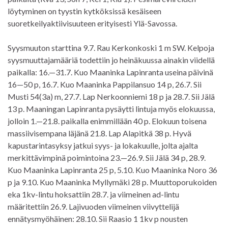
löytyminen on tyystin kytköksissä kesäiseen
suoretkeilyaktiivisuuteen erityisesti Ylä-Savossa.
Syysmuuton starttina 9.7. Rau Kerkonkoski 1 m SW. Kelpoja
syysmuuttajamääriä todettiin jo heinäkuussa ainakin viidellä
paikalla: 16.—31.7. Kuo Maaninka Lapinranta useina päivinä
16—50 p, 16.7. Kuo Maaninka Pappilansuo 14 p, 26.7. Sii
Musti 54(3a) m, 27.7. Lap Nerkoonniemi 18 p ja 28.7. Sii Jälä
13 p. Maaningan Lapinranta pysäytti lintuja myös elokuussa,
jolloin 1.—21.8. paikalla enimmillään 40 p. Elokuun toisena
massiivisempana läjänä 21.8. Lap Alapitkä 38 p. Hyvä
kapustarintasyksy jatkui syys- ja lokakuulle, jolta ajalta
merkittävimpinä poimintoina 23.—26.9. Sii Jälä 34 p, 28.9.
Kuo Maaninka Lapinranta 25 p, 5.10. Kuo Maaninka Noro 36
p ja 9.10. Kuo Maaninka Myllymäki 28 p. Muuttoporukoiden
eka 1kv-lintu hoksattiin 28.7. ja viimeinen ad-lintu
määritettiin 26.9. Lajivuoden viimeinen viivyttelijä
ennätysmyöhäinen: 28.10. Sii Raasio 1 1kv p nousten