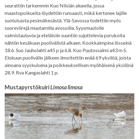
seurattiin tarkemmin Kuo Nilsiän alueella, jossa
maastopoikueita löydettiin runsaasti, mikä kertonee lajille
suotuisasta pesimäkesästä. Ylä-Savossa todettiin myös
suoreviirejä muutamilla avosoilla. Syysmuutolle
valmistautuvia ja eteläisiin suuntiin sujuttelevia porukoita
nähtiin kesäkuun puolivälistä alkaen. Kookkaimpina lösseinä
18.6. Suo Jauholahti a45 p ja 6.8. Kuo Puutossalmi a43 m S.
Elokuun puolivälin jälkeen ilmoitettiin enää 69 yksilöä, joista
ainoana syyskuisena ja poikkeuksellisen myöhäisenä yksilönä
28.9. Rva Kangaslahti 1 p.
Mustapyrstökuiri
Limosa limosa