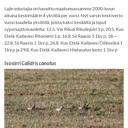
Lajin edustajia on havaittu maakunnassamme 2000-luvun
aikana keskimäärin 4 yksilöä per vuosi. Nyt varsin keskiverto
vuosi kuudella yksilöllä, joista kaksi keväältä ja loput
syysmuuttokaudelta: 12.5. Vie Rikuli Rikulinjoki 1 p, 20.5. Kuo
Etelä-Kallavesi Ritoniemi 1 p, 16.8. Sii Raasio 1 1kv p, 18.—
22.8. Sii Raasio 1 1kv p, 26.8. Kuo Etelä-Kallavesi Ollinselkä 1
1kv p ja 29.8. Kuo Etelä-Kallavesi Hietasalon luoto 1 1kv p
Isosirri
Calidris canutus