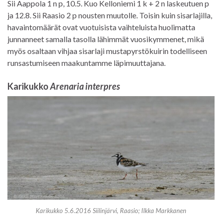
Sii Aappola 1 n p, 10.5. Kuo Kelloniemi 1 k + 2 n laskeutuen p
ja 12.8. Sii Raasio 2 p nousten muutolle. Toisin kuin sisarlajilla,
havaintomäärät ovat vuotuisista vaihteluista huolimatta
junnanneet samalla tasolla lähimmät vuosikymmenet, mikä
myös osaltaan vihjaa sisarlaji mustapyrstökuirin todelliseen
runsastumiseen maakuntamme läpimuuttajana.
Karikukko
Arenaria interpres
Karikukko 5.6.2016 Siilinjärvi, Raasio; Ilkka Markkanen