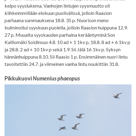
kelpo syyslukema. Vanhojen lintujen syysmuutto oli
kiihkeimmillään elokuun puolivälissä, jolloin Raasion
parhaana summauksena 18.8. 35 p. Nuorison meno
kulminoitui syyskuun puolella, jolloin Raasion huippuna 12.9.
27 p. Muualta syyskauden parhaina kerääntyminä Son
Kalliomäki Soidinsuo 4.8. 10 ad + 1 1kv p, 18.8. 8 ad + 6 1kv p
ja 28.8. 2 ad + 10 1kv p sekä 1.9. Sii Jälä 16 1kv p. Syksyn
hännänhuippuna 8.10. Sii Raasio 1 p. Ensimmäinen nuori lintu
tavoitettiin 24.7. ja viimeinen vanha lintu noukittiin 31.8.
Pikkukuovi
Numenius phaeopus