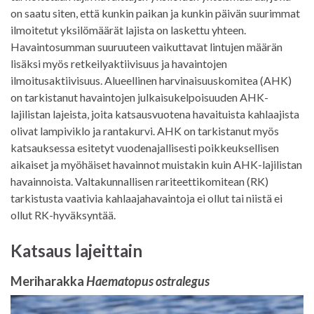
on saatu siten, että kunkin paikan ja kunkin päivän suurimmat
ilmoitetut yksilömäärät lajista on laskettu yhteen.
Havaintosumman suuruuteen vaikuttavat lintujen määrän
lisäksi myös retkeilyaktiivisuus ja havaintojen
ilmoitusaktiivisuus. Alueellinen harvinaisuuskomitea (AHK)
on tarkistanut havaintojen julkaisukelpoisuuden AHK-
lajilistan lajeista, joita katsausvuotena havaituista kahlaajista
olivat lampiviklo ja rantakurvi. AHK on tarkistanut myös
katsauksessa esitetyt vuodenajallisesti poikkeuksellisen
aikaiset ja myöhäiset havainnot muistakin kuin AHK-lajilistan
havainnoista. Valtakunnallisen rariteettikomitean (RK)
tarkistusta vaativia kahlaajahavaintoja ei ollut tai niistä ei
ollut RK-hyväksyntää.
Katsaus lajeittain
Meriharakka
Haematopus ostralegus