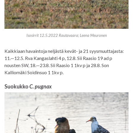
Isosirrit 12.5.2022 Rautavaara; Leena Meuronen
Kaikkiaan havaintoja neljästä kevät- ja 21 syysmuuttajasta:
11.—12.5. Rva Kangaslahti 4 p, 12.8. Sii Raasio 19 ad p
nousten SW, 18.—23.8. Sii Raasio 1 1kv p ja 28.8. Son
Kalliomäki Soidinsuo 1 1kv p.
Suokukko
C. pugnax