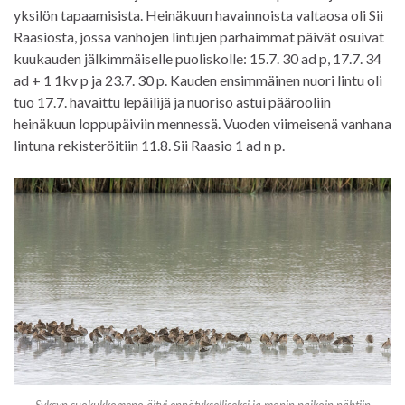
yksilön tapaamisista. Heinäkuun havainnoista valtaosa oli Sii
Raasiosta, jossa vanhojen lintujen parhaimmat päivät osuivat
kuukauden jälkimmäiselle puoliskolle: 15.7. 30 ad p, 17.7. 34
ad + 1 1kv p ja 23.7. 30 p. Kauden ensimmäinen nuori lintu oli
tuo 17.7. havaittu lepäilijä ja nuoriso astui päärooliin
heinäkuun loppupäiviin mennessä. Vuoden viimeisenä vanhana
lintuna rekisteröitiin 11.8. Sii Raasio 1 ad n p.