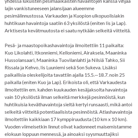
yhdessä lukuisten pesimäaikaisten havaintojen kanssa vihjaa
lajin vankistuneeseen jalansijaan alueemme
pesimälinnustossa. Varkauden ja Kuopion ulkopuolisiakin
huhtikuun havaintoja saatiin 63 yksilöstä (eniten Iis ja Lap).
Arktisesta kevätmuutosta ei saatu nytkään selkeitä viitteitä.
Pesä- ja maastopoikashavaintoja ilmoitettiin 11 paikalta:
Kuo Likolahti, Itkonniemi, Kelloniemi, Airaksela, Maaninka
Hussolansaari, Maaninka Tuovilanlahti ja Nilsiä Tahko, Sii
Rissala ja Kehvo, Iis Luuniemi sekä Son Sukeva. Lisäksi
paikallisia oleskelijoita tavattiin ajalla 15.5.—18.7. noin 25
paikalla (eniten Kuo ja Lap). Erikoista oli, että Varkaudesta
ilmoitettiin em. kahden kuukauden kesäjaksolta havaintoja
vain 10 yksilöstä ilman selkeitä merkkejä pesinnöistä, kun
huhtikuisia keväthavaintoja sieltä kertyi runsaasti, mikä antoi
selkeitä viitteitä potentiaalisista pesinnöistä. Atlashavaintoja
ilmoitettiin kaikkiaan 17 kymppiruudusta (10 km x 10 km).
Vuoden viimeisetkin linnut olivat kadonneet maisemistamme
elokuun loppuun mennessä, ja ainoaksi syysmuuttajiksi