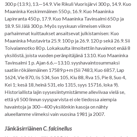
300 p (13.9.), 13.—14.9. Vie Rikuli Vuorisjärvi 300 p, 14.9. Kuo
Maaninka Keskimmäinen 550 p, 16.9. Kuo Maaninka
Lapinranta 450 p, 17.9. Kuo Maaninka Tavinsalmi 650 p ja
18.9. Sii Jälä 300 p. Myös syyskuun viimeisen viikon
parhaimmat kuittaukset ansaitsevat julkistamisen: Kuo
Maaninka Mustavirta 25.9. 100 p ja 26.9. 120 p sekä 26.9. Sii
Toivalannotko 80 p. Lokakuulta ilmoitettiin havainnot enää 8
yksilöstä, joista vuoden peränpitäjänä 13.10. Kuo Maaninka
Tavinsalmi 1 p. Ajan 6.6.—13.10. syyshavaintosummaksi
saatiin rökälemäinen 17589 p+m (Sii 7483, Kuo 6857, Lap
1624, Vie 870, Iis 534, Son 105, Kiu 88, Rva 15, Pie 8, Suo 4,
Kei 1; kesä 18, heinä 531, elo 1315, syys 15716, loka 9).
Historiallista lajin syysesiintymistämme alleviivaa vielä se,
että yli 500 linnun syysparvista ei ole tiedossa aiempia
havaintoja ja 300—400 yksilönkin kasoja on nähty
alueellamme viimeksi vain vuosina 1981 ja 2007.
Jänkäsirriäinen
C. falcinellus