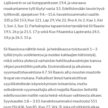
Lajikaverin se sai kumppanikseen 19.4. ja seuraava
maakuntamme tylli löytyi vasta 3.5. Edelliskevään tavoin hyvä
tyllikevät; ajanjakson 9.4.—15.6. havaintosummaksi saatiin
335 p (Sii 153, Kuo 121, Lap 29, Vie 22, Rva 4, Iis 2, Kaa 1, Kei
1, Son 1, Suo 1). Parhaimpina tapaamiskertamäärinä Sii Raasio
19.5. 26 p ja 21.5. 17 p sekä Kuo Maaninka Lapinranta 24.5.
14 p ja 26.5. 15 p.
Sii Raasiossa nähtiin kesä- ja heinäkuussa toistuvasti 1—3
tylliä (myös soidinlentoa ja muiden kahlaajien hätistelyä),
mikä seikka yhdessä varhaisten huhtikuuhavaintojen kanssa
vihjasi pesintöihin paikalla. Ensimmäisenä ja aikaisena
syysmuuttohavaintona 4.7. Sii Raasio a8 p nousten muutolle
liroparven mukana. Paikalliset linnut hankaloittivat
syysliikehdinnän käynnistymisen toteamista, mutta
selkeämmin syysmuuttajia alkoi majailla Raasion lietteillä
edellisvuosien malliin vasta heinä-elokuun vaihteesta alkaen.
Syyskauden 1.8.—3.10. havaintosummaksi muotoutui 551
p+m (Sii 436, Son 85, Kuo 27, Vrk 3), joka oli pitkästä aikaa