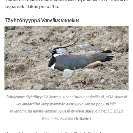
Leipämäki Itikan pellot 1 p.
Töyhtöhyyppä
Vanellus vanellus
Peltojemme töyhtöhyypillä lienee ollut onnistunut pesimäkesä, mikä yhdessä
keskimääräistä lämpimämmän alkusyksyn kanssa pohjusti lajin
tavanomaista näyttävämmän syysesiintymisen alueellamme; 3.5.2022
Maaninka; Kaarina Heiskanen