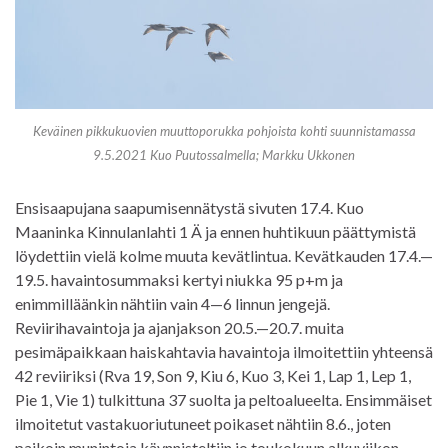
Keväinen pikkukuovien muuttoporukka pohjoista kohti suunnistamassa
9.5.2021 Kuo Puutossalmella; Markku Ukkonen
Ensisaapujana saapumisennätystä sivuten 17.4. Kuo
Maaninka Kinnulanlahti 1 Ä ja ennen huhtikuun päättymistä
löydettiin vielä kolme muuta kevätlintua. Kevätkauden 17.4.—
19.5. havaintosummaksi kertyi niukka 95 p+m ja
enimmilläänkin nähtiin vain 4—6 linnun jengejä.
Reviirihavaintoja ja ajanjakson 20.5.—20.7. muita
pesimäpaikkaan haiskahtavia havaintoja ilmoitettiin yhteensä
42 reviiriksi (Rva 19, Son 9, Kiu 6, Kuo 3, Kei 1, Lap 1, Lep 1,
Pie 1, Vie 1) tulkittuna 37 suolta ja peltoalueelta. Ensimmäiset
ilmoitetut vastakuoriutuneet poikaset nähtiin 8.6., joten
paikoin munintoja käynnisteltiin jo toukokuun alkuviikon