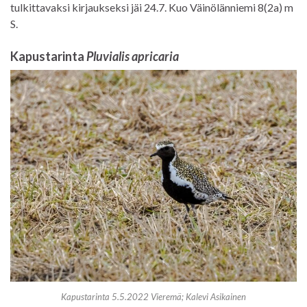
tulkittavaksi kirjaukseksi jäi 24.7. Kuo Väinölänniemi 8(2a) m
S.
Kapustarinta
Pluvialis apricaria
Kapustarinta 5.5.2022 Vieremä; Kalevi Asikainen