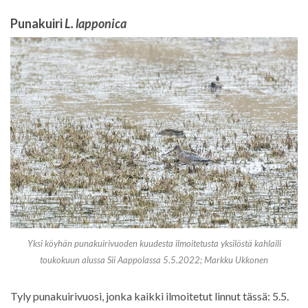
Punakuiri
L. lapponica
Yksi köyhän punakuirivuoden kuudesta ilmoitetusta yksilöstä kahlaili
toukokuun alussa Sii Aappolassa 5.5.2022; Markku Ukkonen
Tyly punakuirivuosi, jonka kaikki ilmoitetut linnut tässä: 5.5.