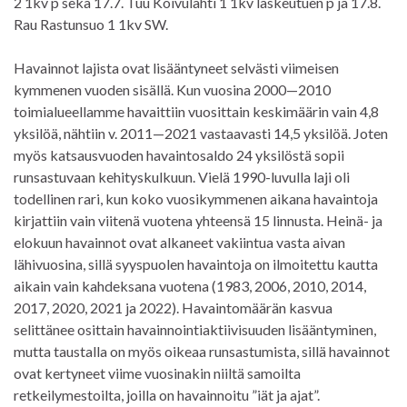
2 1kv p sekä 17.7. Tuu Koivulahti 1 1kv laskeutuen p ja 17.8.
Rau Rastunsuo 1 1kv SW.
Havainnot lajista ovat lisääntyneet selvästi viimeisen
kymmenen vuoden sisällä. Kun vuosina 2000—2010
toimialueellamme havaittiin vuosittain keskimäärin vain 4,8
yksilöä, nähtiin v. 2011—2021 vastaavasti 14,5 yksilöä. Joten
myös katsausvuoden havaintosaldo 24 yksilöstä sopii
runsastuvaan kehityskulkuun. Vielä 1990-luvulla laji oli
todellinen rari, kun koko vuosikymmenen aikana havaintoja
kirjattiin vain viitenä vuotena yhteensä 15 linnusta. Heinä- ja
elokuun havainnot ovat alkaneet vakiintua vasta aivan
lähivuosina, sillä syyspuolen havaintoja on ilmoitettu kautta
aikain vain kahdeksana vuotena (1983, 2006, 2010, 2014,
2017, 2020, 2021 ja 2022). Havaintomäärän kasvua
selittänee osittain havainnointiaktiivisuuden lisääntyminen,
mutta taustalla on myös oikeaa runsastumista, sillä havainnot
ovat kertyneet viime vuosinakin niiltä samoilta
retkeilymestoilta, joilla on havainnoitu ”iät ja ajat”.