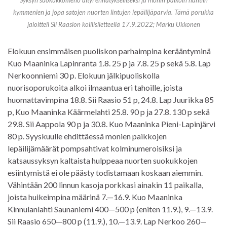
Syksyn suokukkomeno äityi ennätykselliseksi ja monin paikoin nähtiin
kymmenien ja jopa satojen nuorten lintujen lepäilijäparvia. Tämä porukka
jaloitteli Sii Raasion koillislietteellä 17.9.2022; Marku Ukkonen
Elokuun ensimmäisen puoliskon parhaimpina kerääntyminä
Kuo Maaninka Lapinranta 1.8. 25 p ja 7.8. 25 p sekä 5.8. Lap
Nerkoonniemi 30 p. Elokuun jälkipuoliskolla
nuorisoporukoita alkoi ilmaantua eri tahoille, joista
huomattavimpina 18.8. Sii Raasio 51 p, 24.8. Lap Juurikka 85
p, Kuo Maaninka Käärmelahti 25.8. 90 p ja 27.8. 130 p sekä
29.8. Sii Aappola 90 p ja 30.8. Kuo Maaninka Pieni-Lapinjärvi
80 p. Syyskuulle ehdittäessä monien paikkojen
lepäilijämäärät pompsahtivat kolminumeroisiksi ja
katsaussyksyn kaltaista hulppeaa nuorten suokukkojen
esiintymistä ei ole päästy todistamaan koskaan aiemmin.
Vähintään 200 linnun kasoja porkkasi ainakin 11 paikalla,
joista huikeimpina määrinä 7.—16.9. Kuo Maaninka
Kinnulanlahti Saunaniemi 400—500 p (eniten 11.9.), 9.—13.9.
Sii Raasio 650—800 p (11.9.), 10.—13.9. Lap Nerkoo 260—