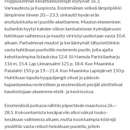
Hoppuisimmat kevättunnustelijat löytyivät 16.3.
Varkaudesta ja Kuopiosta. Ensimmäinen selkeä lämpöpiikki
lämpimine öineen 20.—23.3. sinkautti hyvän erän
ensitulokkaita eri puolille aluettamme. Muuton eteneminen
kuitenkin hyytyi kahden viikon lumisateiseen kylmäjaksoon
huhtikuun vaihteessa ja muutto virkistyi uudestaan vasta 10.4.
alkaen. Parhaimmat muutot ja kerääntymät tähystettiinkin
vasta huhtikuun puolivälin molemmin puolin, jolta ajalta
kehuttavimpina listauksina 12.4. Sii Hamula Parkkilanharju
116 m, 15.4. Lap Linnansalmi 121 p, 18.4. Kuo Maaninka
Patalahti 150 p ja 19.—21.4. Kuo Maaninka Lapinjärvet 150 p.
Huhtikuun lopulla hyyppäjengit olivat jo pääosin
hajaantuneina reviireilleen ja ensimmäiset pesijät aloittelivat
haudontojaan alueemme etelä- ja keskiosissa.
Ensimmäisiä poikasia nähtiin piipertävän maastossa 26.—
28.5. Kokoontumista kesäparviin alkoi näkyä touko-
kesäkuun vaihteesta alkaen, mutta kookkaimpia köörejä
ynnäiltiin vasta reilusti heinäkuun puolella, jolloin