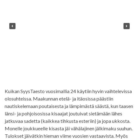
Kuikan SyysTaesto vuosimallia 24 käytiin hyvin vaihtelevissa
olosuhteissa. Maakunnan etelä- ja itäosissa päästiin
nautiskelemaan poutaisesta ja lämpimästä säästä, kun taasen
länsi- ja pohjoisosissa kisaajat joutuivat sietämään lähes
jatkuvaa sadetta (kaikkea tihkusta esteriin) ja jopa ukkosta.
Monelle joukkueelle kisasta jäi vähälajinen jälkimaku suuhun.
Tulokset jäivätkin hieman viime vuosien vastaavista. Myös