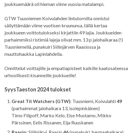
joukkuemäärä oli hieman viime vuosia matalampi.
GTW Tuusniemen Koivulahden lintutornilta onnistui
säilyttämään viime vuotisen kruununsa, tällä kertaa
joukkueen voittotulokseksi kirjattiin 49 lajia. Joukkueiden
parhaimmiksi ristimiä lajeja olivat mm. 13 p jalohaikaraa (!)
Tuusniemellä, punakuiri Siilinjärven Raasiossa ja
muuttohaukka Lapinlahdella.
Onnittelut voittajille ja empatiapisteet kaikille kaatosateessa
urhoollisesti kisanneille joukkueille!
SyysTaeston 2024 tulokset
Great Tit Watchers (GTW)
: Tuusniemi, Koivulahti
49
(parhaimmat jalohaikara 13, isolepinkäinen)
Timo Filipoff, Marko Kelo, Else Mustamo, Mikko
Pärssinen, Eelis Rissanen, Eija Ruuskanen
Raasio
: Siilinjärvi, Raasio
46
(punakuiri, harmaahaikara)