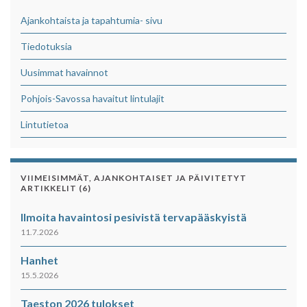
Ajankohtaista ja tapahtumia- sivu
Tiedotuksia
Uusimmat havainnot
Pohjois-Savossa havaitut lintulajit
Lintutietoa
VIIMEISIMMÄT, AJANKOHTAISET JA PÄIVITETYT
ARTIKKELIT (6)
Ilmoita havaintosi pesivistä tervapääskyistä
11.7.2026
Hanhet
15.5.2026
Taeston 2026 tulokset