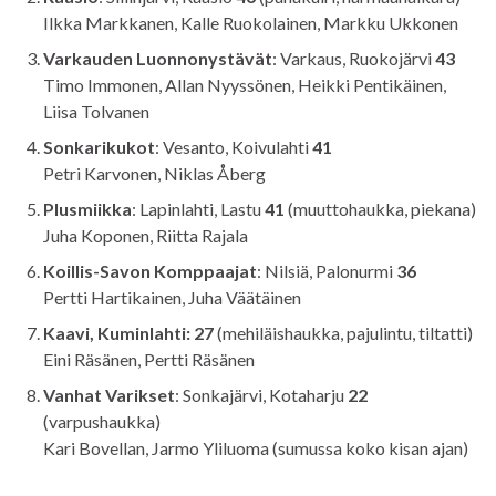
Ilkka Markkanen, Kalle Ruokolainen, Markku Ukkonen
Varkauden Luonnonystävät
: Varkaus, Ruokojärvi
43
Timo Immonen, Allan Nyyssönen, Heikki Pentikäinen,
Liisa Tolvanen
Sonkarikukot
: Vesanto, Koivulahti
41
Petri Karvonen, Niklas Åberg
Plusmiikka
: Lapinlahti, Lastu
41
(muuttohaukka, piekana)
Juha Koponen, Riitta Rajala
Koillis-Savon Komppaajat
: Nilsiä, Palonurmi
36
Pertti Hartikainen, Juha Väätäinen
Kaavi, Kuminlahti: 27
(mehiläishaukka, pajulintu, tiltatti)
Eini Räsänen, Pertti Räsänen
Vanhat Varikset
: Sonkajärvi, Kotaharju
22
(varpushaukka)
Kari Bovellan, Jarmo Yliluoma (sumussa koko kisan ajan)