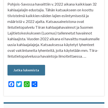
Pohjois-Savossa havaittiin v. 2022 aikana kaikkiaan 32
kahlaajalajin edustajia. Tähän katsaukseen on koottu
tiivistelmä kaikkien näiden lajien esiintymisestä ja
määristä v. 2022 ajalta. Katsausaineistona ovat
lintutietopalvelu Tiiran kahlaajahavainnot ja Suomen
Lajitietokeskukseen (Luomus) tallennetut havainnot
kahlaajista. Vuoden 2022 aikana ei havaittu maakunnalle
uusia kahlaajalajeja. Katsauksessa käytetyt lyhenteet
ovat vakiintuneita lyhenteitä, joita käytetään mm. Tiira-
lintutietopalvelussa havaintoja ilmoitettaessa. …
Jatka lukemista
F
T
W
S
a
w
h
h
c
i
a
a
e
t
t
r
b
t
s
e