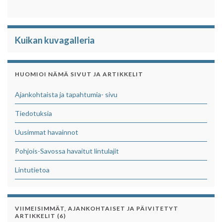
o
e
A
o
r
p
k
p
Kuikan kuvagalleria
HUOMIOI NÄMÄ SIVUT JA ARTIKKELIT
Ajankohtaista ja tapahtumia- sivu
Tiedotuksia
Uusimmat havainnot
Pohjois-Savossa havaitut lintulajit
Lintutietoa
VIIMEISIMMÄT, AJANKOHTAISET JA PÄIVITETYT
ARTIKKELIT (6)