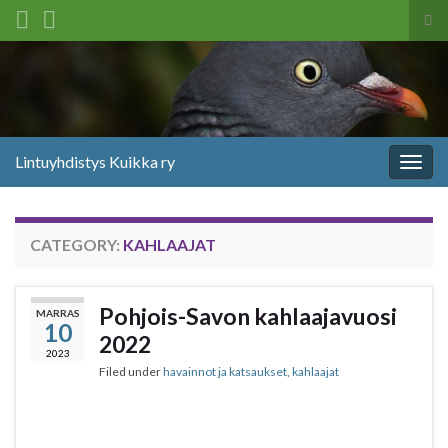
Tog
sea
Search for:
for
Lintuyhdistys Kuikka ry
Togg
navig
CATEGORY:
KAHLAAJAT
Pohjois-Savon kahlaajavuosi
MARRAS
10
2022
2023
Filed under
havainnot ja katsaukset
,
kahlaajat