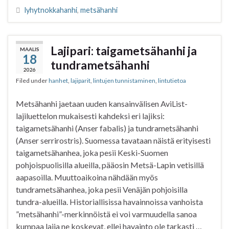
e
t
t
r
lyhytnokkahanhi
,
metsähanhi
b
t
s
e
o
e
A
o
r
p
Lajipari: taigametsähanhi ja
MAALIS
k
p
18
tundrametsähanhi
2026
Filed under
hanhet
,
lajiparit
,
lintujen tunnistaminen
,
lintutietoa
Metsähanhi jaetaan uuden kansainvälisen AviList-
lajiluettelon mukaisesti kahdeksi eri lajiksi:
taigametsähanhi (Anser fabalis) ja tundrametsähanhi
(Anser serrirostris). Suomessa tavataan näistä erityisesti
taigametsähanhea, joka pesii Keski-Suomen
pohjoispuolisilla alueilla, pääosin Metsä-Lapin vetisillä
aapasoilla. Muuttoaikoina nähdään myös
tundrametsähanhea, joka pesii Venäjän pohjoisilla
tundra-alueilla. Historiallisissa havainnoissa vanhoista
”metsähanhi”-merkinnöistä ei voi varmuudella sanoa
kumpaa lajia ne koskevat, ellei havainto ole tarkasti …