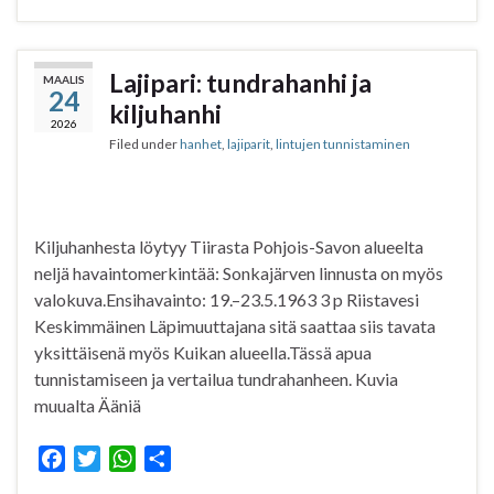
c
i
a
a
e
t
t
r
b
t
s
e
Lajipari: tundrahanhi ja
MAALIS
24
o
e
A
kiljuhanhi
o
r
p
2026
Filed under
hanhet
,
lajiparit
,
lintujen tunnistaminen
k
p
Kiljuhanhesta löytyy Tiirasta Pohjois-Savon alueelta
neljä havaintomerkintää: Sonkajärven linnusta on myös
valokuva.Ensihavainto: 19.–23.5.1963 3 p Riistavesi
Keskimmäinen Läpimuuttajana sitä saattaa siis tavata
yksittäisenä myös Kuikan alueella.Tässä apua
tunnistamiseen ja vertailua tundrahanheen. Kuvia
muualta Ääniä
F
T
W
S
a
w
h
h