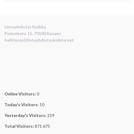
Lintuyhdistys Kuikka
Puijonkatu 15, 70100 Kuopio
hallitus(at)lintuyhdistyskuikka.net
Online Visitors:
0
Today's Visitors:
10
Yesterday's Visitors:
219
Total Visitors:
871 675