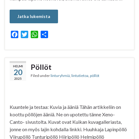
Jatka lukemista
F
T
W
S
a
w
h
h
c
i
a
a
e
t
t
r
b
t
s
e
Pöllöt
HELMI
20
o
e
A
Filed under
linturyhmiä
,
lintutietoa
,
pöllöt
o
r
p
2025
k
p
Kuuntele ja testaa: Kuvia ja ääniä Tähän artikkeliin on
koottu pöllöjen ääniä. Ne on upotettu tänne Xeno-
Canto- sivustolta. Kuvat ovat Kuikan kuvagalleriasta,
jonne on myös lajin kohdalla linkki. Huuhkaja Lapinpöllö
Viirupöllö Tunturipöllö Hiiripöllö Helmipöllö