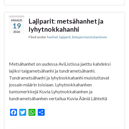
c
i
a
a
e
t
t
r
b
t
s
e
Lajiparit: metsähanhet ja
MAALIS
19
o
e
A
lyhytnokkahanhi
o
r
p
2026
Filed under
hanhet
,
lajiparit
,
lintujen tunnistaminen
k
p
Metsähanhet on uudessa AviListissa jaettu kahdeksi
lajiksi taigametsähanhi ja tundrametsähanhi.
Tundrametsähanhi ja lyhytnokkahanhi muistuttavat
jossain määrin toisiaan. Lyhytnokkahanhen
tuntomerkkejä Kuvia Lyhytnokkahanhen ja
tundrametsähanhen vertailua Kuvia Ääniä Lähteitä
F
T
W
S
a
w
h
h
c
i
a
a