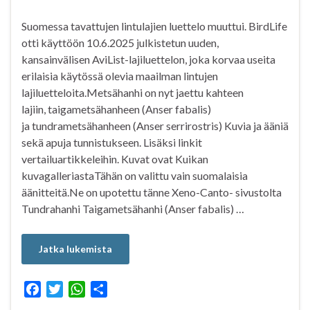
Suomessa tavattujen lintulajien luettelo muuttui. BirdLife
otti käyttöön 10.6.2025 julkistetun uuden,
kansainvälisen AviList-lajiluettelon, joka korvaa useita
erilaisia käytössä olevia maailman lintujen
lajiluetteloita.Metsähanhi on nyt jaettu kahteen
lajiin, taigametsähanheen (Anser fabalis)
ja tundrametsähanheen (Anser serrirostris) Kuvia ja ääniä
sekä apuja tunnistukseen. Lisäksi linkit
vertailuartikkeleihin. Kuvat ovat Kuikan
kuvagalleriastaTähän on valittu vain suomalaisia
äänitteitä.Ne on upotettu tänne Xeno-Canto- sivustolta
Tundrahanhi Taigametsähanhi (Anser fabalis) …
Jatka lukemista
F
T
W
S
a
w
h
h