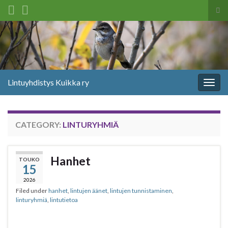
Tog
sea
Search for:
for
Lintuyhdistys Kuikka ry
Togg
navig
CATEGORY:
LINTURYHMIÄ
Hanhet
TOUKO
15
2026
Filed under
hanhet
,
lintujen äänet
,
lintujen tunnistaminen
,
linturyhmiä
,
lintutietoa