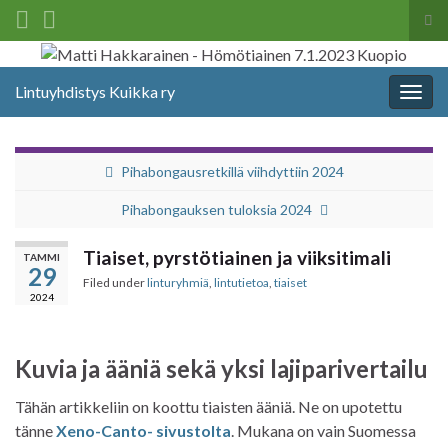
Tog
sea
Search for:
for
Lintuyhdistys Kuikka ry
Togg
navig
Pihabongausretkillä viihdyttiin 2024
Pihabongauksen tuloksia 2024
Tiaiset, pyrstötiainen ja viiksitimali
TAMMI
29
Filed under
linturyhmiä
,
lintutietoa
,
tiaiset
2024
Kuvia ja ääniä sekä yksi lajiparivertailu
Tähän artikkeliin on koottu tiaisten ääniä. Ne on upotettu
tänne
Xeno-Canto- sivustolta
. Mukana on vain Suomessa