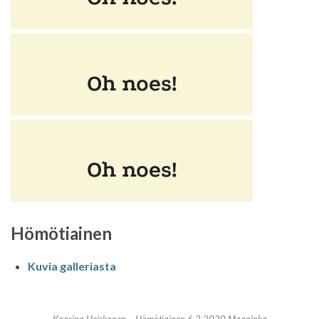
Hömötiainen
Kuvia galleriasta
Kaarina Heiskanen – Hömötiainen 6.2.2020 Maaninka