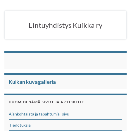
b
t
s
e
o
e
A
o
r
p
Lintuyhdistys Kuikka ry
k
p
Kuikan kuvagalleria
HUOMIOI NÄMÄ SIVUT JA ARTIKKELIT
Ajankohtaista ja tapahtumia- sivu
Tiedotuksia