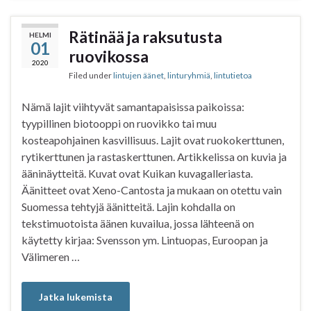
e
t
t
r
b
t
s
e
Rätinää ja raksutusta
HELMI
01
o
e
A
ruovikossa
o
r
p
2020
Filed under
lintujen äänet
,
linturyhmiä
,
lintutietoa
k
p
Nämä lajit viihtyvät samantapaisissa paikoissa:
tyypillinen biotooppi on ruovikko tai muu
kosteapohjainen kasvillisuus. Lajit ovat ruokokerttunen,
rytikerttunen ja rastaskerttunen. Artikkelissa on kuvia ja
ääninäytteitä. Kuvat ovat Kuikan kuvagalleriasta.
Äänitteet ovat Xeno-Cantosta ja mukaan on otettu vain
Suomessa tehtyjä äänitteitä. Lajin kohdalla on
tekstimuotoista äänen kuvailua, jossa lähteenä on
käytetty kirjaa: Svensson ym. Lintuopas, Euroopan ja
Välimeren …
Jatka lukemista