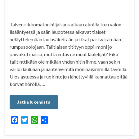
Talven rikkomaton hiljaisuus alkaa rakoilla, kun valon
lisääntyessä ja sään leudotessa alkavat tiaiset
heläyttelemään laulusäkeitään ja tikat pärisyttämään
rumpusoolojaan. Talitiaisen titityyn oppii moni jo
päiväkoti-iässä, mutta entäs ne muut laulelijat? Eikä
talitinttikään ole mikään yhden hitin ihme, vaan sekin
varioi lauluaan ja ääntelee mitä moninaisimmilla tavoilla.
Ulos astuessa ja ruokintojen lähettyvillä kannattaa pitää
korvat höröllä, …
Jatka lukemista
F
T
W
S
a
w
h
h
c
i
a
a