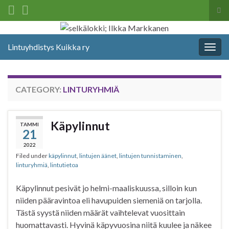
Tog
sea
Search for:
for
Lintuyhdistys Kuikka ry
Togg
navig
CATEGORY:
LINTURYHMIÄ
Käpylinnut
TAMMI
21
2022
Filed under
käpylinnut
,
lintujen äänet
,
lintujen tunnistaminen
,
linturyhmiä
,
lintutietoa
Käpylinnut pesivät jo helmi-maaliskuussa, silloin kun
niiden pääravintoa eli havupuiden siemeniä on tarjolla.
Tästä syystä niiden määrät vaihtelevat vuosittain
huomattavasti. Hyvinä käpyvuosina niitä kuulee ja näkee