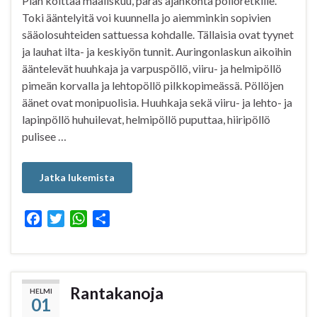
Pian koittaa maaliskuu, paras ajankohta pöllöretkille.
Toki ääntelyitä voi kuunnella jo aiemminkin sopivien
sääolosuhteiden sattuessa kohdalle. Tällaisia ovat tyynet
ja lauhat ilta- ja keskiyön tunnit. Auringonlaskun aikoihin
ääntelevät huuhkaja ja varpuspöllö, viiru- ja helmipöllö
pimeän korvalla ja lehtopöllö pilkkopimeässä. Pöllöjen
äänet ovat monipuolisia. Huuhkaja sekä viiru- ja lehto- ja
lapinpöllö huhuilevat, helmipöllö puputtaa, hiiripöllö
pulisee …
Jatka lukemista
F
T
W
S
a
w
h
h
c
i
a
a
e
t
t
r
b
t
s
e
Rantakanoja
HELMI
01
o
e
A