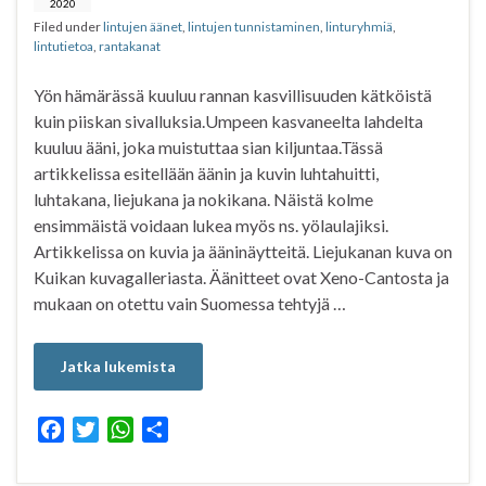
o
r
p
2020
Filed under
lintujen äänet
,
lintujen tunnistaminen
,
linturyhmiä
,
k
p
lintutietoa
,
rantakanat
Yön hämärässä kuuluu rannan kasvillisuuden kätköistä
kuin piiskan sivalluksia.Umpeen kasvaneelta lahdelta
kuuluu ääni, joka muistuttaa sian kiljuntaa.Tässä
artikkelissa esitellään äänin ja kuvin luhtahuitti,
luhtakana, liejukana ja nokikana. Näistä kolme
ensimmäistä voidaan lukea myös ns. yölaulajiksi.
Artikkelissa on kuvia ja ääninäytteitä. Liejukanan kuva on
Kuikan kuvagalleriasta. Äänitteet ovat Xeno-Cantosta ja
mukaan on otettu vain Suomessa tehtyjä …
Jatka lukemista
F
T
W
S
a
w
h
h
c
i
a
a