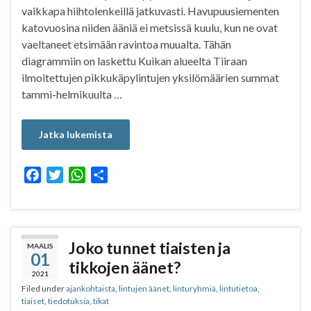
vaikkapa hiihtolenkeillä jatkuvasti. Havupuusiementen
katovuosina niiden ääniä ei metsissä kuulu, kun ne ovat
vaeltaneet etsimään ravintoa muualta. Tähän
diagrammiin on laskettu Kuikan alueelta Tiiraan
ilmoitettujen pikkukäpylintujen yksilömäärien summat
tammi-helmikuulta …
Jatka lukemista
F
T
W
S
a
w
h
h
c
i
a
a
e
t
t
r
b
t
s
e
Joko tunnet tiaisten ja
MAALIS
01
o
e
A
tikkojen äänet?
o
r
p
2021
Filed under
ajankohtaista
,
lintujen äänet
,
linturyhmiä
,
lintutietoa
,
k
p
tiaiset
,
tiedotuksia
,
tikat