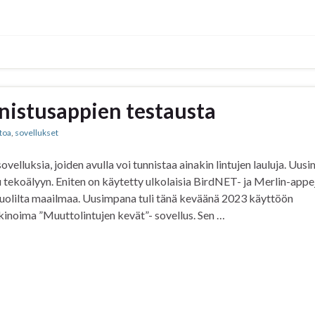
nnistusappien testausta
etoa
,
sovellukset
 sovelluksia, joiden avulla voi tunnistaa ainakin lintujen lauluja. Uus
 tekoälyyn. Eniten on käytetty ulkolaisia BirdNET- ja Merlin-appe
 puolilta maailmaa. Uusimpana tuli tänä keväänä 2023 käyttöön
kinoima ”Muuttolintujen kevät”- sovellus. Sen …