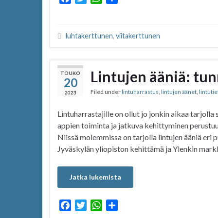
a
w
h
h
c
i
a
a
e
t
t
r
luhtakerttunen
,
viitakerttunen
b
t
s
e
o
e
A
o
r
p
Lintujen ääniä: tu
TOUKO
k
p
20
Filed under
lintuharrastus
,
lintujen äänet
,
lintuti
2023
Lintuharrastajille on ollut jo jonkin aikaa tarjolla
appien toiminta ja jatkuva kehittyminen perustuu
Niissä molemmissa on tarjolla lintujen ääniä eri
Jyväskylän yliopiston kehittämä ja Ylenkin mark
Jatka lukemista
F
T
W
S
a
w
h
h