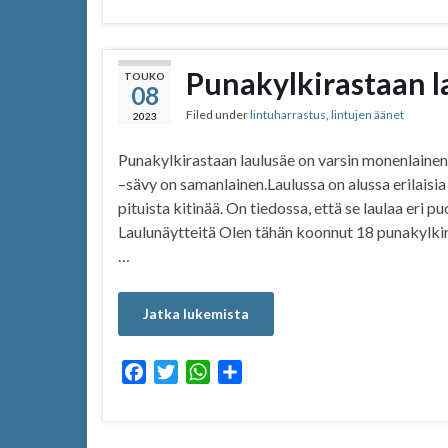
c
i
a
a
e
t
t
r
b
t
s
e
Punakylkirastaan l
TOUKO
08
o
e
A
Filed under
lintuharrastus
,
lintujen äänet
o
r
p
2023
k
p
Punakylkirastaan laulusäe on varsin monenlainen
–sävy on samanlainen.Laulussa on alussa erilaisia v
pituista kitinää. On tiedossa, että se laulaa eri p
Laulunäytteitä Olen tähän koonnut 18 punakylkir
…
Jatka lukemista
F
T
W
S
a
w
h
h
c
i
a
a
e
t
t
r