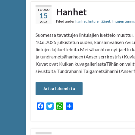
Hanhet
TOUKO
15
Filed under
hanhet
,
lintujen äänet
,
lintujen tunn
2026
Suomessa tavattujen lintulajien luettelo muuttui.
10.6.2025 julkistetun uuden, kansainvälisen AviLi
lintujen lajiluetteloita.Metsähanhi on nyt jaettu 
ja tundrametsähanheen (Anser serrirostris) Kuvia j
Kuvat ovat Kuikan kuvagalleriastaTähän on valit
sivustolta Tundrahanhi Taigametsähanhi (Anser f
Jatka lukemista
F
T
W
S
a
w
h
h
c
i
a
a
e
t
t
r
b
t
s
e