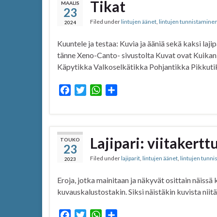
Tikat
MAALIS
23
o
e
A
Filed under
lintujen äänet
,
lintujen tunnistamine
o
r
p
2024
k
p
Kuuntele ja testaa: Kuvia ja ääniä sekä kaksi laji
tänne Xeno-Canto- sivustolta Kuvat ovat Kuikan
Käpytikka Valkoselkätikka Pohjantikka Pikkuti
F
T
W
S
a
w
h
h
c
i
a
a
e
t
t
r
b
t
s
e
Lajipari: viitakert
TOUKO
23
o
e
A
Filed under
lajiparit
,
lintujen äänet
,
lintujen tunn
o
r
p
2023
k
p
Eroja, jotka mainitaan ja näkyvät osittain näissä
kuvauskalustostakin. Siksi näistäkin kuvista niit
F
T
W
S