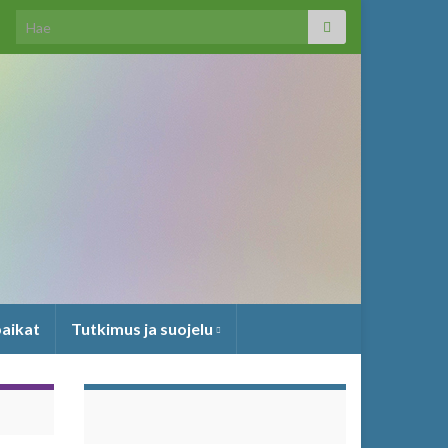
Search for:
paikat
Tutkimus ja suojelu