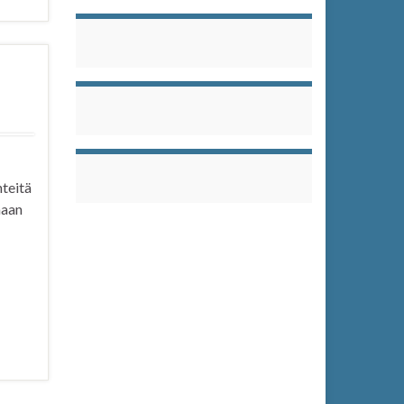
hteitä
maan