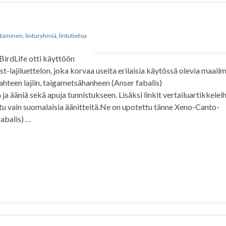
istaminen
,
linturyhmiä
,
lintutietoa
 BirdLife otti käyttöön
st-lajiluettelon, joka korvaa useita erilaisia käytössä olevia maail
kahteen lajiin, taigametsähanheen (Anser fabalis)
a ääniä sekä apuja tunnistukseen. Lisäksi linkit vertailuartikkeleih
tu vain suomalaisia äänitteitä.Ne on upotettu tänne Xeno-Canto-
abalis) …