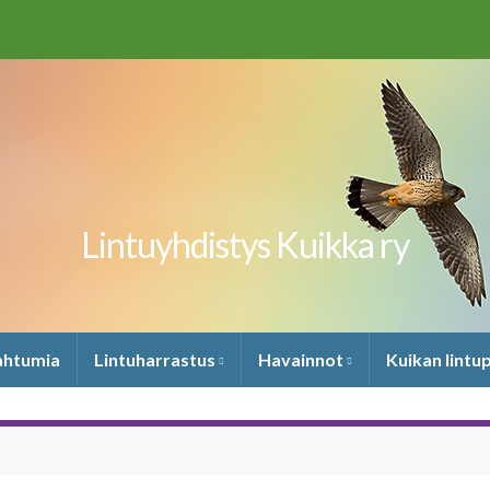
Lintuyhdistys Kuikka ry
pahtumia
Lintuharrastus
Havainnot
Kuikan lintu