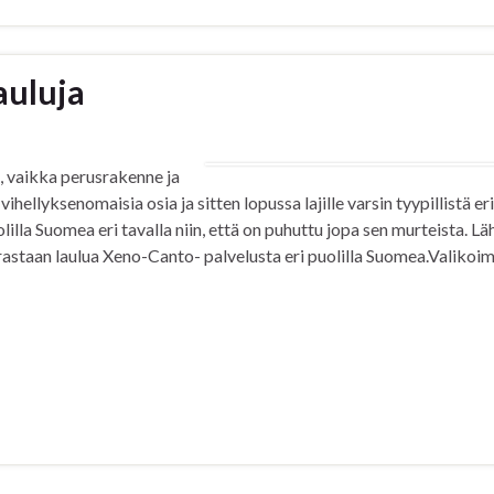
auluja
, vaikka perusrakenne ja
ihellyksenomaisia osia ja sitten lopussa lajille varsin tyypillistä eri
uolilla Suomea eri tavalla niin, että on puhuttu jopa sen murteista. Lä
astaan laulua Xeno-Canto- palvelusta eri puolilla Suomea.Valikoi