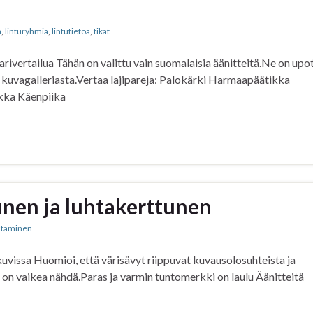
n
,
linturyhmiä
,
lintutietoa
,
tikat
parivertailua Tähän on valittu vain suomalaisia äänitteitä.Ne on upo
 kuvagalleriasta.Vertaa lajipareja: Palokärki Harmaapäätikka
kka Käenpiika
tunen ja luhtakerttunen
istaminen
 kuvissa Huomioi, että värisävyt riippuvat kuvausolosuhteista ja
ä on vaikea nähdä.Paras ja varmin tuntomerkki on laulu Äänitteitä