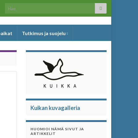
Search for:
paikat
Tutkimus ja suojelu
Kuikan kuvagalleria
HUOMIOI NÄMÄ SIVUT JA
ARTIKKELIT