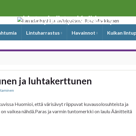
Lintuyhdistys Kuikka ry
pahtumia
Lintuharrastus
Havainnot
Kuikan lintu
tunen ja luhtakerttunen
istaminen
 kuvissa Huomioi, että värisävyt riippuvat kuvausolosuhteista ja
ä on vaikea nähdä.Paras ja varmin tuntomerkki on laulu Äänitteitä