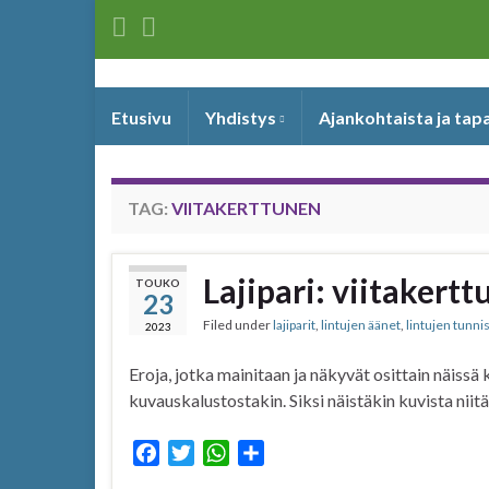
Etusivu
Yhdistys
Ajankohtaista ja ta
TAG:
VIITAKERTTUNEN
Lajipari: viitakert
TOUKO
23
Filed under
lajiparit
,
lintujen äänet
,
lintujen tunn
2023
Eroja, jotka mainitaan ja näkyvät osittain näissä
kuvauskalustostakin. Siksi näistäkin kuvista niit
F
T
W
S
a
w
h
h