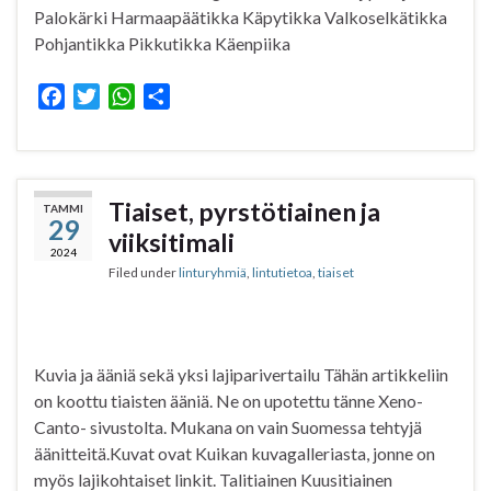
Palokärki Harmaapäätikka Käpytikka Valkoselkätikka
Pohjantikka Pikkutikka Käenpiika
F
T
W
S
a
w
h
h
c
i
a
a
e
t
t
r
b
t
s
e
Tiaiset, pyrstötiainen ja
TAMMI
29
o
e
A
viiksitimali
o
r
p
2024
Filed under
linturyhmiä
,
lintutietoa
,
tiaiset
k
p
Kuvia ja ääniä sekä yksi lajiparivertailu Tähän artikkeliin
on koottu tiaisten ääniä. Ne on upotettu tänne Xeno-
Canto- sivustolta. Mukana on vain Suomessa tehtyjä
äänitteitä.Kuvat ovat Kuikan kuvagalleriasta, jonne on
myös lajikohtaiset linkit. Talitiainen Kuusitiainen