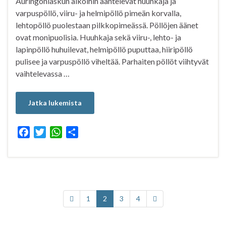
Auringonlaskun aikoihin ääntelevät huuhkaja ja
varpuspöllö, viiru- ja helmipöllö pimeän korvalla,
lehtopöllö puolestaan pilkkopimeässä. Pöllöjen äänet
ovat monipuolisia. Huuhkaja sekä viiru-, lehto- ja
lapinpöllö huhuilevat, helmipöllö puputtaa, hiiripöllö
pulisee ja varpuspöllö viheltää. Parhaiten pöllöt viihtyvät
vaihtelevassa …
Jatka lukemista
F
T
W
S
a
w
h
h
c
i
a
a
e
t
t
r
b
t
s
e
o
e
A
1
2
3
4
o
r
p
k
p