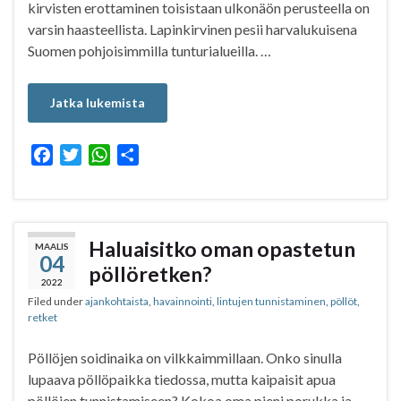
kirvisten erottaminen toisistaan ulkonäön perusteella on
varsin haasteellista. Lapinkirvinen pesii harvalukuisena
Suomen pohjoisimmilla tunturialueilla. …
Jatka lukemista
F
T
W
S
a
w
h
h
c
i
a
a
e
t
t
r
b
t
s
e
Haluaisitko oman opastetun
MAALIS
04
o
e
A
pöllöretken?
o
r
p
2022
Filed under
ajankohtaista
,
havainnointi
,
lintujen tunnistaminen
,
pöllöt
,
k
p
retket
Pöllöjen soidinaika on vilkkaimmillaan. Onko sinulla
lupaava pöllöpaikka tiedossa, mutta kaipaisit apua
pöllöjen tunnistamiseen? Kokoa oma pieni porukka ja