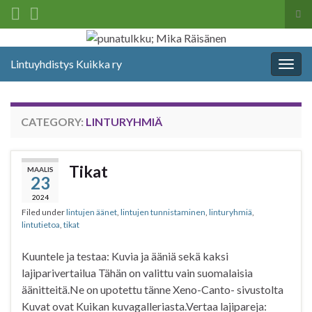
Tog
sea
Search for:
for
Lintuyhdistys Kuikka ry
Togg
navig
CATEGORY:
LINTURYHMIÄ
Tikat
MAALIS
23
2024
Filed under
lintujen äänet
,
lintujen tunnistaminen
,
linturyhmiä
,
lintutietoa
,
tikat
Kuuntele ja testaa: Kuvia ja ääniä sekä kaksi
lajiparivertailua Tähän on valittu vain suomalaisia
äänitteitä.Ne on upotettu tänne Xeno-Canto- sivustolta
Kuvat ovat Kuikan kuvagalleriasta.Vertaa lajipareja: