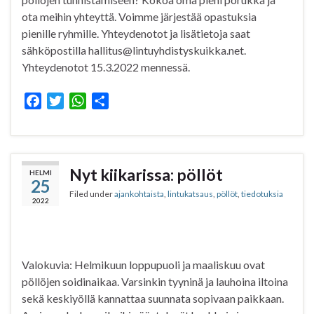
ota meihin yhteyttä. Voimme järjestää opastuksia
pienille ryhmille. Yhteydenotot ja lisätietoja saat
sähköpostilla hallitus@lintuyhdistyskuikka.net.
Yhteydenotot 15.3.2022 mennessä.
F
T
W
S
a
w
h
h
c
i
a
a
e
t
t
r
b
t
s
e
Nyt kiikarissa: pöllöt
HELMI
25
o
e
A
Filed under
ajankohtaista
,
lintukatsaus
,
pöllöt
,
tiedotuksia
o
r
p
2022
k
p
Valokuvia: Helmikuun loppupuoli ja maaliskuu ovat
pöllöjen soidinaikaa. Varsinkin tyyninä ja lauhoina iltoina
sekä keskiyöllä kannattaa suunnata sopivaan paikkaan.