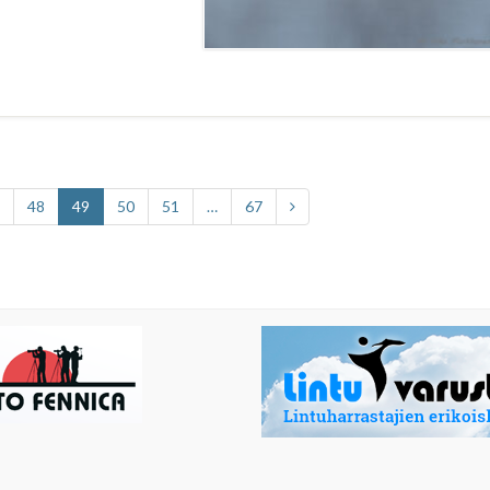
48
49
50
51
…
67