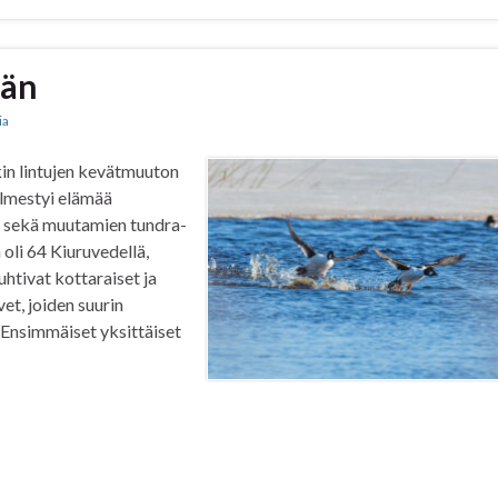
ään
ia
kin lintujen kevätmuuton
e ilmestyi elämää
n sekä muutamien tundra-
oli 64 Kiuruvedellä,
htivat kottaraiset ja
et, joiden suurin
. Ensimmäiset yksittäiset