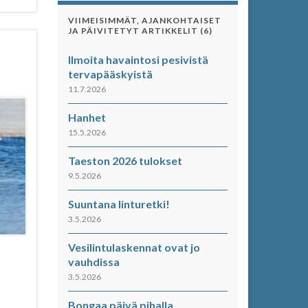
VIIMEISIMMÄT, AJANKOHTAISET
JA PÄIVITETYT ARTIKKELIT (6)
Ilmoita havaintosi pesivistä
tervapääskyistä
11.7.2026
Hanhet
15.5.2026
Taeston 2026 tulokset
9.5.2026
Suuntana linturetki!
3.5.2026
Vesilintulaskennat ovat jo
vauhdissa
3.5.2026
Bongaa päivä pihalla