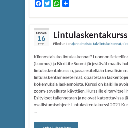
F
T
W
S
a
w
h
h
c
i
a
a
e
t
t
r
b
t
s
e
Lintulaskentakurssi
MAALIS
16
o
e
A
Filed under
ajankohtaista
,
talvilintulaskennat
,
tie
o
r
p
2021
k
p
Kiinnostaisiko lintulaskennat? Luonnontieteell
(Luomus) ja BirdLife Suomi järjestävät maalis-hu
lintulaskentakurssin, jossa esitellään tavallisimm
lintulaskentamenetelmät, opastetaan laskentojen
kokemuksia laskennoista. Kurssi on kaikille avoin
zoom-sovellusta käyttäen. Kurssille ei tarvitse i
Esitykset tallennetaan ja ne ovat katsottavissa jä
osallistumisohjeet: Lintulaskentakurssi 2021 Kur
…
Jatka lukemista