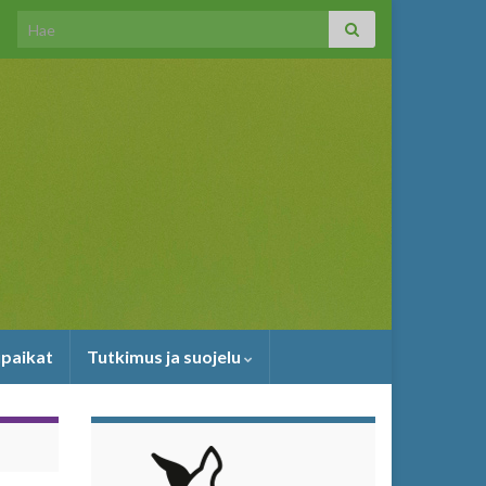
Search for:
upaikat
Tutkimus ja suojelu