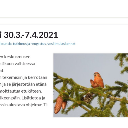
 30.3.-7.4.2021
dotuksia
,
tutkimus ja rengastus
,
vesilintulaskennat
inen keskusmuseo
htikuun vaihteessa
at
 tekemisiin ja kerrotaan
 ja se järjestetään etänä
lmoittautua etukäteen.
lkeen päin. Lisätietoa ja
ssin alustava ohjelma: Ti