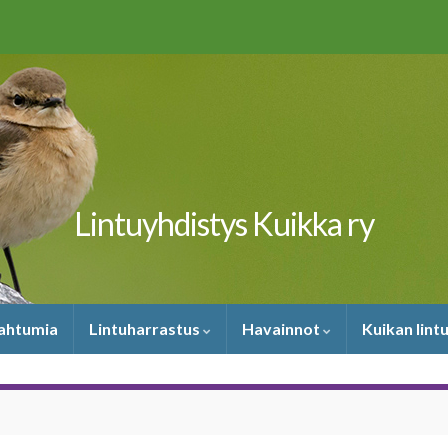
Lintuyhdistys Kuikka ry
pahtumia
Lintuharrastus
Havainnot
Kuikan lint