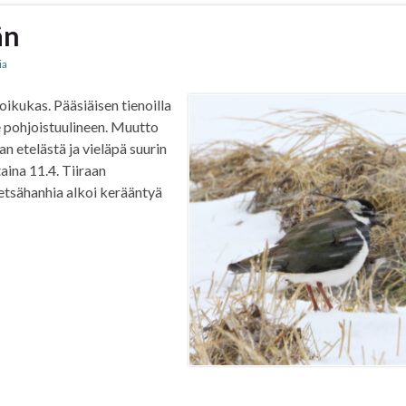
än
ia
oikukas. Pääsiäisen tienoilla
e pohjoistuulineen. Muutto
n etelästä ja vieläpä suurin
taina 11.4. Tiiraan
 Metsähanhia alkoi kerääntyä