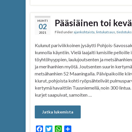
c
i
a
a
e
t
t
r
b
t
s
e
Pääsiäinen toi kev
HUHTI
02
o
e
A
Filed under
ajankohtaista
,
lintukatsaus
,
tiedotuks
o
r
p
2021
k
p
Kulunut pariviikkoinen jysäytti Pohjois-Savossa
kunnolla käyntiin. Vielä laajalti lumisille pelloill
töyhtöhyyppien, laulujoutsenten ja metsähanhie
ja merihanhien myötä. Joutsenten suurin kertymä 
metsähanhien 52 Maaningalla. Pälvipaikoille kiiru
kiurut, pohjoista kohti ryöpsähtelivät pulmusparv
kertymä havaittiin Tuusniemellä, noin 300 lintua
kurjet saapuivat, samoiten …
Jatka lukemista
F
T
W
S