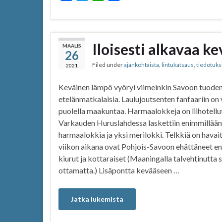
a
w
h
h
c
i
a
a
e
t
t
r
b
t
s
e
Iloisesti alkavaa k
MAALIS
26
o
e
A
Filed under
ajankohtaista
,
lintukatsaus
,
tiedotuks
o
r
p
2021
k
p
Keväinen lämpö vyöryi viimeinkin Savoon tuode
etelänmatkalaisia. Laulujoutsenten fanfaariin on
puolella maakuntaa. Harmaalokkeja on liihotell
Varkauden Huruslahdessa laskettiin enimmillään
harmaalokkia ja yksi merilokki. Telkkiä on hava
viikon aikana ovat Pohjois-Savoon ehättäneet e
kiurut ja kottaraiset (Maaningalla talvehtinutta 
ottamatta.) Lisäpontta kevääseen …
Jatka lukemista