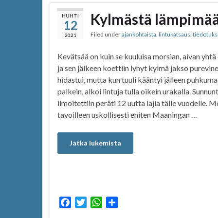
Kylmästä lämpimä
HUHTI
12
Filed under
ajankohtaista
,
lintukatsaus
,
tiedotuks
2021
Kevätsää on kuin se kuuluisa morsian, aivan yhtä 
ja sen jälkeen koettiin lyhyt kylmä jakso purevin
hidastui, mutta kun tuuli kääntyi jälleen puhkumaa
palkein, alkoi lintuja tulla oikein urakalla. Sunnun
ilmoitettiin peräti 12 uutta lajia tälle vuodelle.
tavoilleen uskollisesti eniten Maaningan …
Jatka lukemista
F
T
W
S
a
w
h
h