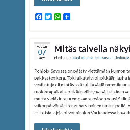
F
T
W
S
a
w
h
h
c
i
a
a
e
t
t
r
b
t
s
e
Mitäs talvella näk
MAALIS
07
o
e
A
Filed under
ajankohtaista
,
lintukatsaus
,
tiedotuks
o
r
p
2021
k
p
Pohjois-Savossa on päästy viettämään kunnon ta
pakkasten kera. Toki alkutalvi oli pitkään lauha j
vesilintuja oli nähtävissä sulilla vielä tammikuun 
ruokintapaikalla pitkään viihtynyt viitatiainen vet
mutta vieläkin suurempaan suosioon nousi Siilinj
viikonpäivät viettänyt harvinainen tunturipöllö.
erikoisia lajeja olivat ainakin Varkaudessa havait
Jatka lukemista