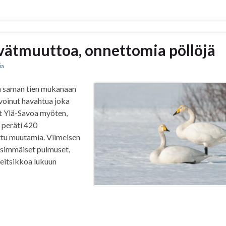
evätmuuttoa, onnettomia pöllöjä
ia
n saman tien mukanaan
 voinut havahtua joka
ut Ylä-Savoa myöten,
 peräti 420
ittu muutamia. Viimeisen
nsimmäiset pulmuset,
seitsikkoa lukuun