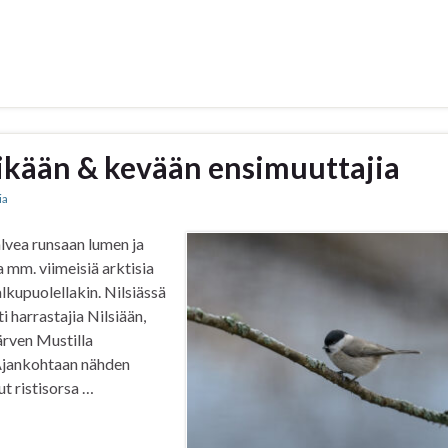
yikään & kevään ensimuuttajia
ia
lvea runsaan lumen ja
a mm. viimeisiä arktisia
alkupuolellakin. Nilsiässä
i harrastajia Nilsiään,
ärven Mustilla
 Ajankohtaan nähden
ut ristisorsa …