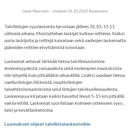
Leena Meuronen – Urpiaiset 16.10.2020 Rautavaara
Talvilintujen syyslaskenta tarvotaan jälleen 31.10.-15.11.
välisenä aikana. Muistattehan laskijat kulkea reittinne, lisäksi
uusia laskijoita ja reittejä kaivataan sekä vanhojen laskematta
jääneiden reittien elvyttämistä toivotaan.
Laskennat antavat tärkeää tietoa talvilinnustomme
levinneisyydestä, runsaudesta sekä molempien muutoksista
niin lyhyellä kuin pitkälläkin aikavälillä. Lisäksi saadaan tietoa
vaelluslintujen liikkeistä, muuttolintujen
talvehtimismuutoksista sekä lintujen talvikuolleisuudesta.
Laskennassa kirjataan kaikki havaitut linnut 5-15 km pitkällä
vakioreitillä. Laskennat suoritetaan kolmeen otteeseen syys-,
talvi ja kevätlaskentoina.
Luomuksen ohjeet talvilintulaskentoihin