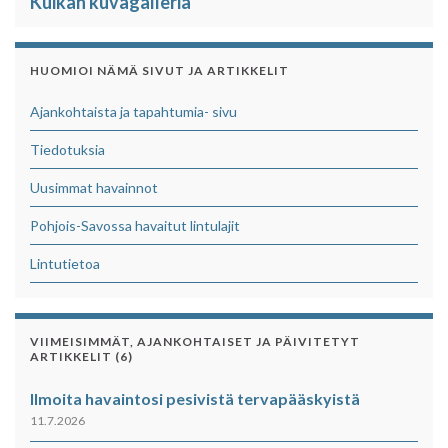
Kuikan kuvagalleria
HUOMIOI NÄMÄ SIVUT JA ARTIKKELIT
Ajankohtaista ja tapahtumia- sivu
Tiedotuksia
Uusimmat havainnot
Pohjois-Savossa havaitut lintulajit
Lintutietoa
VIIMEISIMMÄT, AJANKOHTAISET JA PÄIVITETYT
ARTIKKELIT (6)
Ilmoita havaintosi pesivistä tervapääskyistä
11.7.2026