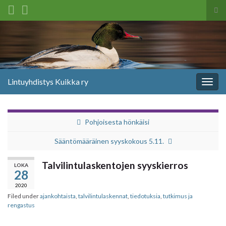
Tog
sea
Search for:
for
Lintuyhdistys Kuikka ry
Togg
navig
Pohjoisesta hönkäisi
Sääntömääräinen syyskokous 5.11.
Talvilintulaskentojen syyskierros
LOKA
28
2020
Filed under
ajankohtaista
,
talvilintulaskennat
,
tiedotuksia
,
tutkimus ja
rengastus