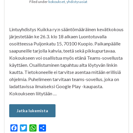
Filed under
kokoukset
,
yhdistysasiat
k
p
Lintuyhdistys Kuikka ry:n sääntömääräinen kevätkokous
järjestetään ke 26.3. klo 18 alkaen Luontotuvalla
osoitteessa Puijonkatu 15, 70100 Kuopio. Paikanpäälle
saapuneille tarjolla kahvia, teetä sekä pikkupurtavaa.
Kokoukseen voi osallistua myös etänä Teams-sovellusta
käyttäen. Osallistuminen tapahtuu alta löytyvän linkin
kautta. Tietokoneelle ei tarvitse asentaa mitään erillisiä
ohjelmia. Puhelimeen tarvitaan teams-sovellus, joka on
ladattavissa ilmaiseksi Google Play -kaupasta.
Kokoukseen liitytään …
Jatka lukemista
F
T
W
S