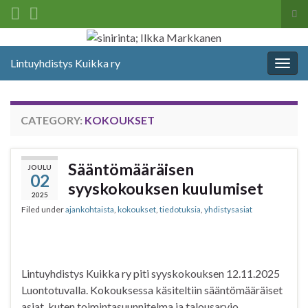
Tog
sea
Search for:
for
Lintuyhdistys Kuikka ry
Togg
navig
CATEGORY:
KOKOUKSET
Sääntömääräisen
JOULU
02
syyskokouksen kuulumiset
2025
Filed under
ajankohtaista
,
kokoukset
,
tiedotuksia
,
yhdistysasiat
Lintuyhdistys Kuikka ry piti syyskokouksen 12.11.2025
Luontotuvalla. Kokouksessa käsiteltiin sääntömääräiset
asiat, kuten toimintasuunnitelma ja talousarvio.