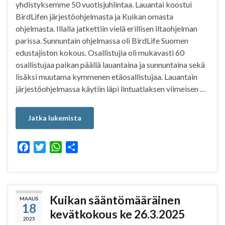
yhdistyksemme 50 vuotisjuhlintaa. Lauantai koostui
BirdLifen järjestöohjelmasta ja Kuikan omasta
ohjelmasta. Illalla jatkettiin vielä erillisen iltaohjelman
parissa. Sunnuntain ohjelmassa oli BirdLife Suomen
edustajiston kokous. Osallistujia oli mukavasti 60
osallistujaa paikan päällä lauantaina ja sunnuntaina sekä
lisäksi muutama kymmenen etäosallistujaa. Lauantain
järjestöohjelmassa käytiin läpi lintuatlaksen viimeisen …
Jatka lukemista
F
T
W
S
a
w
h
h
c
i
a
a
e
t
t
r
b
t
s
e
Kuikan sääntömääräinen
MAALIS
18
o
e
A
kevätkokous ke 26.3.2025
o
r
p
2025