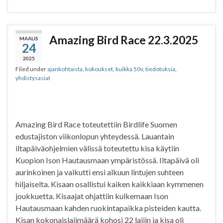
c
i
a
a
e
t
t
r
b
t
s
e
Amazing Bird Race 22.3.2025
MAALIS
24
o
e
A
o
r
p
2025
Filed under
ajankohtaista
,
kokoukset
,
kuikka 50v
,
tiedotuksia
,
k
p
yhdistysasiat
Amazing Bird Race toteutettiin Birdlife Suomen
edustajiston viikonlopun yhteydessä. Lauantain
iltapäiväohjelmien välissä toteutettu kisa käytiin
Kuopion Ison Hautausmaan ympäristössä. Iltapäivä oli
aurinkoinen ja vaikutti ensi alkuun lintujen suhteen
hiljaiselta. Kisaan osallistui kaiken kaikkiaan kymmenen
joukkuetta. Kisaajat ohjattiin kulkemaan Ison
Hautausmaan kahden ruokintapaikka pisteiden kautta.
Kisan kokonaislajimäärä kohosi 22 lajiin ja kisa oli