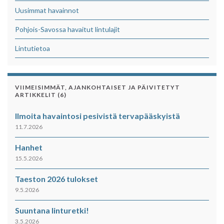
Uusimmat havainnot
Pohjois-Savossa havaitut lintulajit
Lintutietoa
VIIMEISIMMÄT, AJANKOHTAISET JA PÄIVITETYT
ARTIKKELIT (6)
Ilmoita havaintosi pesivistä tervapääskyistä
11.7.2026
Hanhet
15.5.2026
Taeston 2026 tulokset
9.5.2026
Suuntana linturetki!
3.5.2026