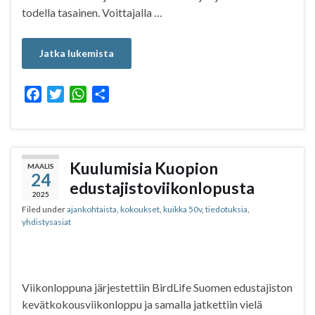
todella tasainen. Voittajalla …
Jatka lukemista
F
T
W
S
a
w
h
h
c
i
a
a
e
t
t
r
b
t
s
e
Kuulumisia Kuopion
MAALIS
24
o
e
A
edustajistoviikonlopusta
o
r
p
2025
Filed under
ajankohtaista
,
kokoukset
,
kuikka 50v
,
tiedotuksia
,
k
p
yhdistysasiat
Viikonloppuna järjestettiin BirdLife Suomen edustajiston
kevätkokousviikonloppu ja samalla jatkettiin vielä