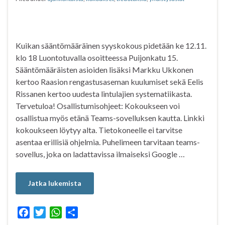
k
p
Kuikan sääntömääräinen syyskokous pidetään ke 12.11.
klo 18 Luontotuvalla osoitteessa Puijonkatu 15.
Sääntömääräisten asioiden lisäksi Markku Ukkonen
kertoo Raasion rengastusaseman kuulumiset sekä Eelis
Rissanen kertoo uudesta lintulajien systematiikasta.
Tervetuloa! Osallistumisohjeet: Kokoukseen voi
osallistua myös etänä Teams-sovelluksen kautta. Linkki
kokoukseen löytyy alta. Tietokoneelle ei tarvitse
asentaa erillisiä ohjelmia. Puhelimeen tarvitaan teams-
sovellus, joka on ladattavissa ilmaiseksi Google …
Jatka lukemista
F
T
W
S
a
w
h
h