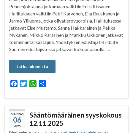
Puheenjohtajana jatkamaan valittiin Eelis Rissanen.
Hallitukseen valittiin Petri Karvonen, Eija Ruuskanen ja
Jarmo Yliluoma, jotka olivat erovuoroisia. Hallituksessa
jatkavat Else Mustamo, Sanna Hakkarainen ja Pekka
Nykänen. Mikko Pärssinen ja Markku Ukkonen jatkavat
toiminnantarkastajina. Yhdistyksen edustajat BirdLife
Suomen edustajistossa jatkavat kokoonpanolla: …
Jatka lukemista
F
T
W
S
a
w
h
h
c
i
a
a
e
t
t
r
b
t
s
e
Sääntömääräinen syyskokous
MARRAS
06
o
e
A
12.11.2025
o
r
p
2025
Filed under
ajankohtaista
,
kokoukset
,
tiedotuksia
,
yhdistysasiat