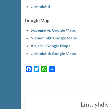
Urimolahti
Google Maps:
Sopenjärvi: Google Maps
Niemenjoki: Google Maps
Alajärvi: Google Maps
Urimolahti: Google Maps
F
T
W
S
a
w
h
h
c
i
a
a
e
t
t
r
b
t
s
e
o
e
A
Lintuyhdis
o
r
p