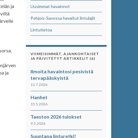
elän ja
Uusimmat havainnot
viltä
Pohjois-Savossa havaitut lintulajit
ärvelle
Lintutietoa
sorsa,
VIIMEISIMMÄT, AJANKOHTAISET
JA PÄIVITETYT ARTIKKELIT (6)
enjärven
Ilmoita havaintosi pesivistä
pa ja
tervapääskyistä
11.7.2026
Hanhet
15.5.2026
Taeston 2026 tulokset
9.5.2026
Suuntana linturetki!