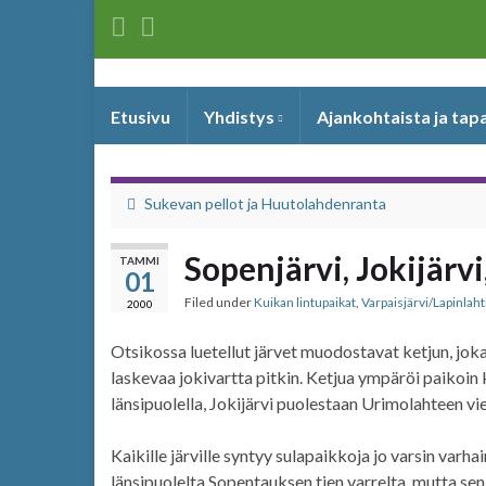
Etusivu
Yhdistys
Ajankohtaista ja ta
Sukevan pellot ja Huutolahdenranta
Sopenjärvi, Jokijärvi
TAMMI
01
Filed under
Kuikan lintupaikat
,
Varpaisjärvi/Lapinlaht
2000
Otsikossa luetellut järvet muodostavat ketjun, jok
laskevaa jokivartta pitkin. Ketjua ympäröi paikoin 
länsipuolella, Jokijärvi puolestaan Urimolahteen vie
Kaikille järville syntyy sulapaikkoja jo varsin varh
länsipuolelta Sopentauksen tien varrelta, mutta sen