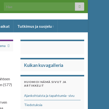
Search for:
paikat
Tutkimus ja suojelu
tama
Kuikan kuvagalleria
ahteen
HUOMIOI NÄMÄ SIVUT JA
en (577)
ARTIKKELIT
Ajankohtaista ja tapahtumia- sivu
ärven
Tiedotuksia
aa