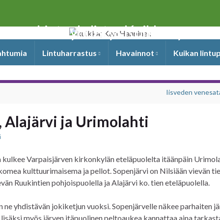
Lintuyhdistys Kuikka ry
pahtumia
Lintuharrastus
Havainnot
Kuikan lintu
Iisveden venesa
, Alajärvi ja Urimolahti
i
a kulkee Varpaisjärven kirkonkylän eteläpuolelta itäänpäin Urimol
komea kulttuurimaisema ja pellot. Sopenjärvi on Nilsiään vievän ti
vän Ruukintien pohjoispuolella ja Alajärvi ko. tien eteläpuolella.
ain ne yhdistävän jokiketjun vuoksi. Sopenjärvelle näkee parhaiten j
 lisäksi myös järven itäpuolinen peltoaukea kannattaa aina tarkast