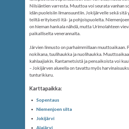
Nilsiäntien varresta. Muuttoa voi seurata vanhan s
idän puoleisiin ilmansuuntiin. Jokijärvelle sekä sit
teiltä erityisesti itä- ja pohjoispuolelta. Niemenjoe
on hieman hankala nähdä, mutta Urimolahteen vieväl
paikalliselta venerannalta.
Järvien linnusto on parhaimmillaan muuttoaikaan. P
nokikana, tuulihaukka ja nuolihaukka. Muuttoaikaan
kahlaajiakin. Rantametsistä ja pensaikoista voi kuu
– Jokijärven alueella on tavattu myös harvinaisuuks
tunturikiuru.
Karttapaikka:
Sopentaus
Niemenjoen silta
Jokijärvi
Alajärvi