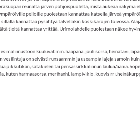
orakuopan reunalta järven pohjoispuolelta, mistä aukeaa näkymä et
ä ympäröiville pelloille puolestaan kannattaa katsella järveä ympäröi
n sillalla kannattaa pysähtyä talvellakin koskikarojen toivossa. Alaj
tä tieltä kannattaa yrittää. Urimolahdelle puolestaan näkee hyvin
esimälinnustoon kuuluvat mm. haapana, jouhisorsa, heinätavi, lapa
 vesilintuja on selvästi runsaammin ja useampia lajeja samoin kuin
lua pikkutikan, satakielen tai pensassirkkalinnun laulua/ääniä. Sop
ia, kuten harmaasorsa, merihanhi, lampiviklo, kuovisirri, heinäkurp