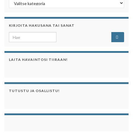
Kategoriaa klikkaamalla näet sen artikkelit
KIRJOITA HAKUSANA TAI SANAT
Search for:
LAITA HAVAINTOSI TIIRAAN!
TUTUSTU JA OSALLISTU!