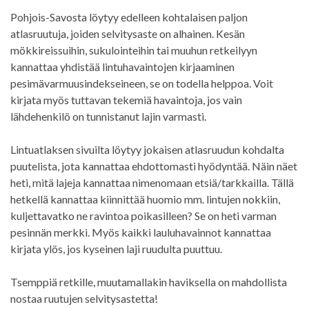
Pohjois-Savosta löytyy edelleen kohtalaisen paljon
atlasruutuja, joiden selvitysaste on alhainen. Kesän
mökkireissuihin, sukulointeihin tai muuhun retkeilyyn
kannattaa yhdistää lintuhavaintojen kirjaaminen
pesimävarmuusindekseineen, se on todella helppoa. Voit
kirjata myös tuttavan tekemiä havaintoja, jos vain
lähdehenkilö on tunnistanut lajin varmasti.
Lintuatlaksen sivuilta löytyy jokaisen atlasruudun kohdalta
puutelista, jota kannattaa ehdottomasti hyödyntää. Näin näet
heti, mitä lajeja kannattaa nimenomaan etsiä/tarkkailla. Tällä
hetkellä kannattaa kiinnittää huomio mm. lintujen nokkiin,
kuljettavatko ne ravintoa poikasilleen? Se on heti varman
pesinnän merkki. Myös kaikki lauluhavainnot kannattaa
kirjata ylös, jos kyseinen laji ruudulta puuttuu.
Tsemppiä retkille, muutamallakin haviksella on mahdollista
nostaa ruutujen selvitysastetta!