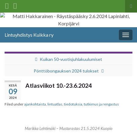
Tog
sea
Search for:
for
Lintuyhdistys Kuikka ry
Togg
navig
Kuikan 50-vuotisjuhlakuulumiset
Pönttöbongauksen 2024 tulokset
Atlasviikot 10.-23.6.2024
KESÄ
09
2024
Filed under
ajankohtaista
,
lintuatlas
,
tiedotuksia
,
tutkimus ja rengastus
Marikka Lehtimäki – Mustarastas 21.5.2024 Kuopio